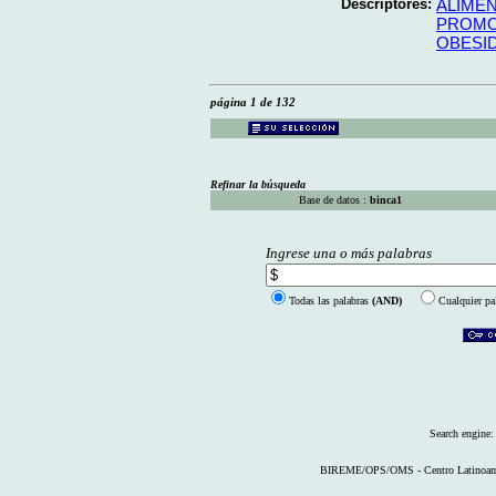
Descriptores:
ALIME
PROMO
OBESI
página 1 de 132
Refinar la búsqueda
Base de datos :
binca1
Ingrese una o más palabras
Todas las palabras
(AND)
Cualquier pa
Search engine
BIREME/OPS/OMS - Centro Latinoameri