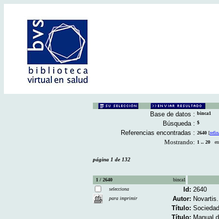
Base de datos :
binca1
Búsqueda :
$
Referencias encontradas :
2640
[
refin
Mostrando:
1 .. 20
en 
página 1 de 132
1 / 2640
binca1
Id:
2640
selecciona
Autor:
Novartis.
para imprimir
Título:
Sociedad
Título:
Manual de