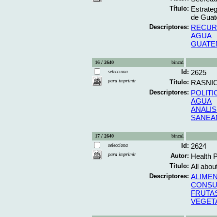
Título:
Estrateg
de Guate
Descriptores:
RECUR
AGUA
GUATE
16 / 2640
binca1
Id:
2625
selecciona
para imprimir
Título:
RASNIC 
Descriptores:
POLIT
AGUA
ANALIS
SANEA
17 / 2640
binca1
Id:
2624
selecciona
para imprimir
Autor:
Health 
Título:
All about
Descriptores:
ALIME
CONSU
FRUTA
VEGET