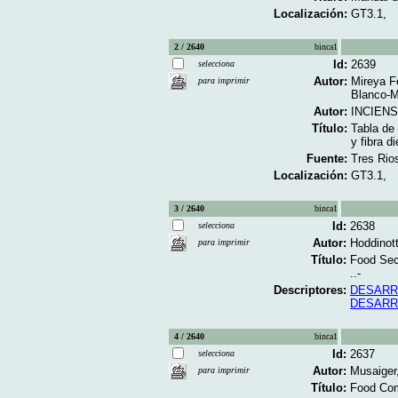
Localización:
GT3.1,
2 / 2640
binca1
Id:
2639
selecciona
Autor:
Mireya F
para imprimir
Blanco-M
Autor:
INCIENSA
Título:
Tabla de
y fibra di
Fuente:
Tres Rio
Localización:
GT3.1,
3 / 2640
binca1
Id:
2638
selecciona
Autor:
Hoddinot
para imprimir
Título:
Food Seci
..-
Descriptores:
DESARR
DESARR
4 / 2640
binca1
Id:
2637
selecciona
Autor:
Musaiger
para imprimir
Título:
Food Comp