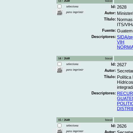
13 / 2640
binca1
Id:
2628
selecciona
para imprimir
Autor:
Minister
Título:
Normas 
ITS/VIH/
Fuente:
Guatemal
Descriptores:
SIDA/pr
VIH
NORMAS
14 / 2640
binca1
Id:
2627
selecciona
para imprimir
Autor:
Secreta
Título:
Política
Hídricos
integra
Descriptores:
RECUR
GUATE
POLITI
DISTRI
15 / 2640
binca1
Id:
2626
selecciona
para imprimir
Autor:
Secretar