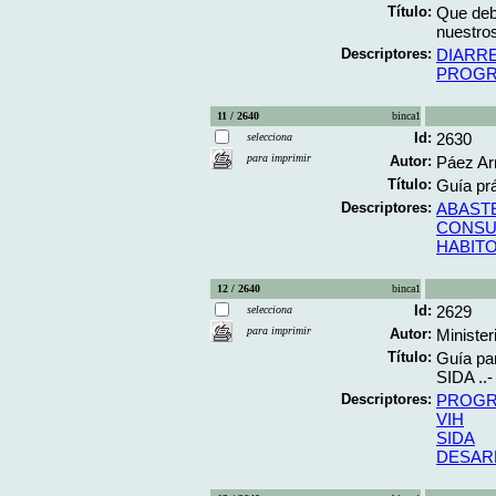
Título:
Que debe
nuestros
Descriptores:
DIARRE
PROGR
11 / 2640
binca1
Id:
2630
selecciona
para imprimir
Autor:
Páez Ar
Título:
Guía prá
Descriptores:
ABAST
CONSU
HABITO
12 / 2640
binca1
Id:
2629
selecciona
para imprimir
Autor:
Minister
Título:
Guía par
SIDA ..-
Descriptores:
PROGR
VIH
SIDA
DESAR