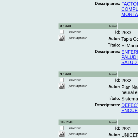
Descriptores:
FACTO
COMPL
MORTA
8 / 2640
binca1
Id:
2633
selecciona
para imprimir
Autor:
Tapia C
Título:
El Manua
Descriptores:
ENFER
PALUD
SALUD
9 / 2640
binca1
Id:
2632
selecciona
para imprimir
Autor:
Plan Nac
neural 
Título:
Sistema 
Descriptores:
DEFEC
ENCUE
10 / 2640
binca1
Id:
2631
selecciona
para imprimir
Autor:
UNICEF