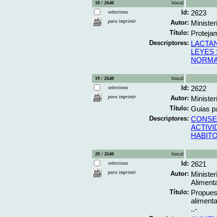
18 / 2640
binca1
Id:
2623
selecciona
para imprimir
Autor:
Minister
Título:
Protejam
Descriptores:
LACTA
LEYES
NORMA
19 / 2640
binca1
Id:
2622
selecciona
para imprimir
Autor:
Minister
Título:
Guias pa
Descriptores:
CONSE
ACTIVI
HABITO
20 / 2640
binca1
Id:
2621
selecciona
para imprimir
Autor:
Minister
Aliment
Título:
Propuest
alimenta
..-