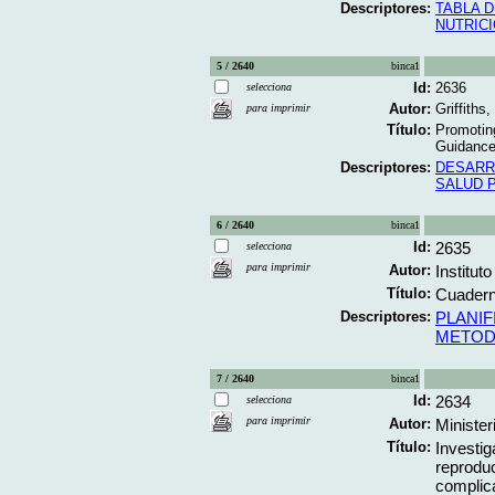
Descriptores:
TABLA 
NUTRIC
5 / 2640
binca1
Id:
2636
selecciona
Autor:
Griffiths
para imprimir
Título:
Promotin
Guidance 
Descriptores:
DESARR
SALUD 
6 / 2640
binca1
Id:
2635
selecciona
para imprimir
Autor:
Institu
Título:
Cuaderni
Descriptores:
PLANIF
METOD
7 / 2640
binca1
Id:
2634
selecciona
para imprimir
Autor:
Minister
Título:
Investig
reproduc
complica