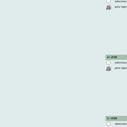
selecciona
para impr
4 / 4749
selecciona
para impr
5 / 4749
selecciona