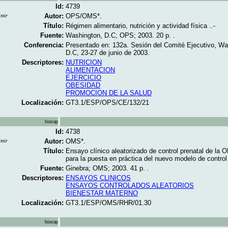
Id:
4739
Autor:
OPS/OMS*.
imir
Título:
Régimen alimentario, nutrición y actividad física ..-
Fuente:
Washington, D.C; OPS; 2003. 20 p. .
Conferencia:
Presentado en: 132a. Sesión del Comité Ejecutivo, Wa
D.C, 23-27 de junio de 2003.
Descriptores:
NUTRICION
ALIMENTACION
EJERCICIO
OBESIDAD
PROMOCION DE LA SALUD
Localización:
GT3.1/ESP/OPS/CE/132/21
bincap
Id:
4738
Autor:
OMS*.
imir
Título:
Ensayo clínico aleatorizado de control prenatal de la
para la puesta en práctica del nuevo modelo de control 
Fuente:
Ginebra; OMS; 2003. 41 p. .
Descriptores:
ENSAYOS CLINICOS
ENSAYOS CONTROLADOS ALEATORIOS
BIENESTAR MATERNO
Localización:
GT3.1/ESP/OMS/RHR/01.30
bincap