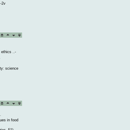
.-2v
ethics ..-
.
ty: science
.
dues in food
ies, 51).