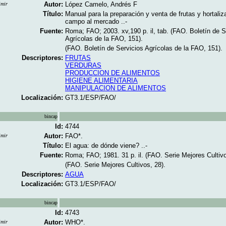
Autor:
López Camelo, Andrés F
imir
Título:
Manual para la preparación y venta de frutas y hortaliz
campo al mercado ..-
Fuente:
Roma; FAO; 2003. xv,190 p. il, tab. (FAO. Boletín de S
Agrícolas de la FAO, 151).
(FAO. Boletín de Servicios Agrícolas de la FAO, 151).
Descriptores:
FRUTAS
VERDURAS
PRODUCCION DE ALIMENTOS
HIGIENE ALIMENTARIA
MANIPULACION DE ALIMENTOS
Localización:
GT3.1/ESP/FAO/
bincap
Id:
4744
Autor:
FAO*.
imir
Título:
El agua: de dónde viene? ..-
Fuente:
Roma; FAO; 1981. 31 p. il. (FAO. Serie Mejores Cultivo
(FAO. Serie Mejores Cultivos, 28).
Descriptores:
AGUA
Localización:
GT3.1/ESP/FAO/
bincap
Id:
4743
Autor:
WHO*.
imir