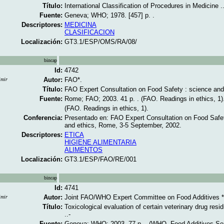
Título:
International Classification of Procedures in Medicine .
Fuente:
Geneva; WHO; 1978. [457] p. .
Descriptores:
MEDICINA
CLASIFICACION
Localización:
GT3.1/ESP/OMS/RA/08/
bincap
Id:
4742
Autor:
FAO*.
imir
Título:
FAO Expert Consultation on Food Safety : science and 
Fuente:
Rome; FAO; 2003. 41 p. . (FAO. Readings in ethics, 1)
(FAO. Readings in ethics, 1).
Conferencia:
Presentado en: FAO Expert Consultation on Food Safe
and ethics, Rome, 3-5 September, 2002.
Descriptores:
ETICA
HIGIENE ALIMENTARIA
ALIMENTOS
Localización:
GT3.1/ESP/FAO/RE/001
bincap
Id:
4741
Autor:
Joint FAO/WHO Expert Committee on Food Additives *
imir
Título:
Toxicological evaluation of certain veterinary drug resi
..-
Fuente:
Geneva; WHO; 2003. 77 p. . (WHO. Food Additives Ser