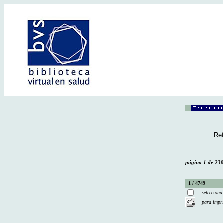
Ref
página 1 de 23
1 / 4749
selecciona
para impr