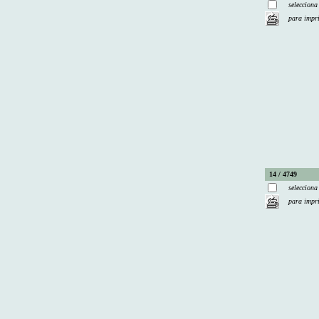
selecciona
para impr
14 / 4749
selecciona
para impr