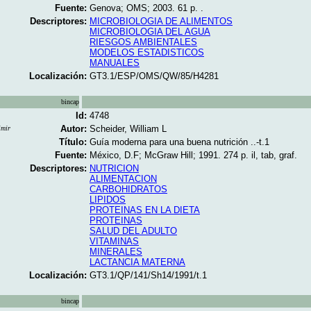
Fuente:
Genova; OMS; 2003. 61 p. .
Descriptores:
MICROBIOLOGIA DE ALIMENTOS
MICROBIOLOGIA DEL AGUA
RIESGOS AMBIENTALES
MODELOS ESTADISTICOS
MANUALES
Localización:
GT3.1/ESP/OMS/QW/85/H4281
bincap
Id:
4748
Autor:
Scheider, William L
imir
Título:
Guía moderna para una buena nutrición ..-t.1
Fuente:
México, D.F; McGraw Hill; 1991. 274 p. il, tab, graf.
Descriptores:
NUTRICION
ALIMENTACION
CARBOHIDRATOS
LIPIDOS
PROTEINAS EN LA DIETA
PROTEINAS
SALUD DEL ADULTO
VITAMINAS
MINERALES
LACTANCIA MATERNA
Localización:
GT3.1/QP/141/Sh14/1991/t.1
bincap