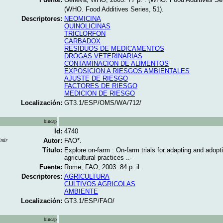
(WHO. Food Additives Series, 51).
Descriptores:
NEOMICINA
QUINOLICINAS
TRICLORFON
CARBADOX
RESIDUOS DE MEDICAMENTOS
DROGAS VETERINARIAS
CONTAMINACION DE ALIMENTOS
EXPOSICION A RIESGOS AMBIENTALES
AJUSTE DE RIESGO
FACTORES DE RIESGO
MEDICION DE RIESGO
Localización:
GT3.1/ESP/OMS/WA/712/
bincap
Id:
4740
Autor:
FAO*.
imir
Título:
Explore on-farm : On-farm trials for adapting and adopt
agricultural practices ..-
Fuente:
Rome; FAO; 2003. 84 p. il.
Descriptores:
AGRICULTURA
CULTIVOS AGRICOLAS
AMBIENTE
Localización:
GT3.1/ESP/FAO/
bincap