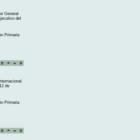
tor General
jecutivo del
ón Primaria
nternacional
12 de
ón Primaria
.