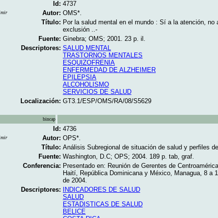
Id:
4737
Autor:
OMS*.
imir
Título:
Por la salud mental en el mundo : Sí a la atención, no 
exclusión ..-
Fuente:
Ginebra; OMS; 2001. 23 p. il.
Descriptores:
SALUD MENTAL
TRASTORNOS MENTALES
ESQUIZOFRENIA
ENFERMEDAD DE ALZHEIMER
EPILEPSIA
ALCOHOLISMO
SERVICIOS DE SALUD
Localización:
GT3.1/ESP/OMS/RA/08/S5629
bincap
Id:
4736
Autor:
OPS*.
imir
Título:
Análisis Subregional de situación de salud y perfiles de
Fuente:
Washington, D.C; OPS; 2004. 189 p. tab, graf.
Conferencia:
Presentado en: Reunión de Gerentes de Centroamérica
Haití, República Dominicana y México, Managua, 8 a 
de 2004.
Descriptores:
INDICADORES DE SALUD
SALUD
ESTADISTICAS DE SALUD
BELICE