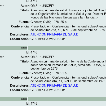
Id:
4747
Autor:
OMS; *.UNICEF*.
imir
Título:
Atención primaria de salud: Informe conjunto del Direc
de la Organización Mundial de la Salud y del Director E
Fondo de las Naciones Unidas para la Infancia ..-
Fuente:
Ginebra; OMS; 1978. 55 p. .
Conferencia:
Presentado en: Conferencia Internacional sobre Atenci
de Salud Alma-Ata, s.l, 6 al 12 de septiembre de 1978.
Descriptores:
ATENCION PRIMARIA DE SALUD
Localización:
GT3.1/ESP/OMS/RA/08/
bincap
Id:
4746
Autor:
OMS; *.UNICEF*.
imir
Título:
Atención primaria de salud: informe de la Conferencia I
sobre Atención Primaria de Salud, Alma-Ata, URSS, 6-
septiembre de 1978 ..-
Fuente:
Ginebra; OMS; 1978. 91 p. .
Conferencia:
Presentado en: Conferencia Internacional sobre Atenci
de Salud, Alma Ata, s.l, 6 al 12 de septiembre de 1978
Descriptores:
ATENCION PRIMARIA DE SALUD
Localización:
GT3.1/ESP/OMS/RA/08/
bincap
Id:
4745