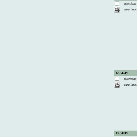
selecciona
para impr
12 / 4749
selecciona
para impr
13 / 4749