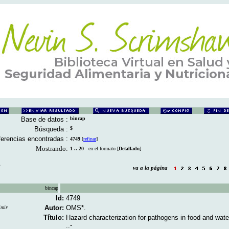
Base de datos :
bincap
Búsqueda :
$
erencias encontradas :
4749
[
refinar
]
Mostrando:
1 .. 20
en el formato [
Detallado
]
8
va a la página
bincap
Id:
4749
Autor:
OMS*.
imir
Título:
Hazard characterization for pathogens in food and wate
..-