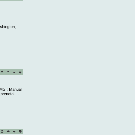
shington,
 OMS : Manual
prenatal ..-