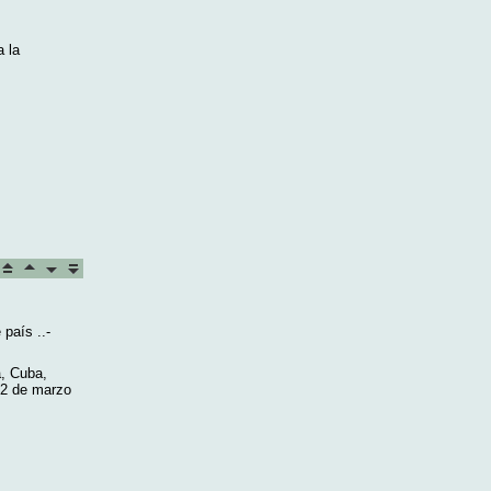
a la
 país ..-
, Cuba,
12 de marzo