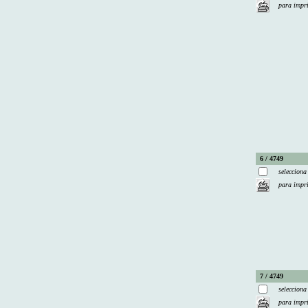
para impr
6 / 4749
selecciona
para impr
7 / 4749
selecciona
para impr