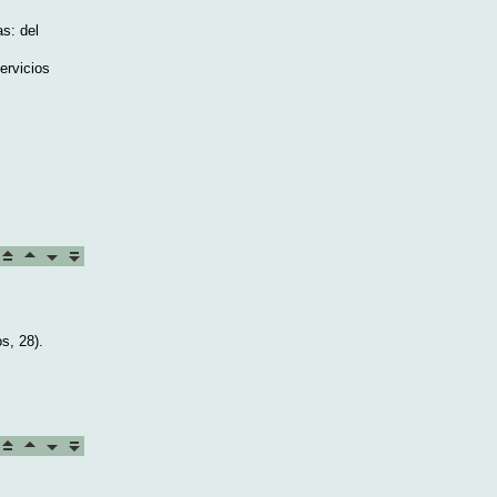
as: del
ervicios
s, 28).