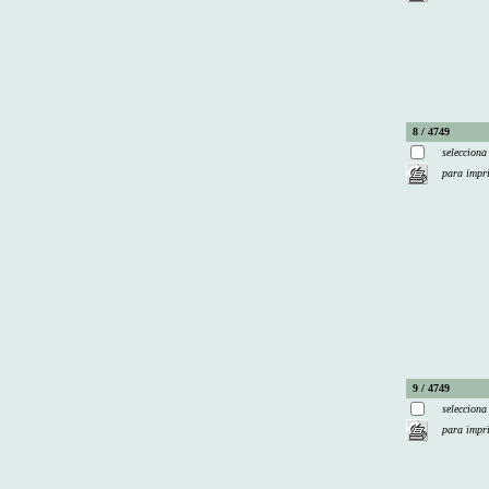
8 / 4749
selecciona
para impr
9 / 4749
selecciona
para impr