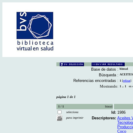
Base de datos :
binca1
Búsqueda :
ACEITES 
Referencias encontradas :
1
[
refinar
]
Mostrando:
1 .. 1
en el
página 1 de 1
1 / 1
binca1
Id:
1986
selecciona
Descriptores:
Aceites 
para imprimir
Tecnolog
Producci
Coco