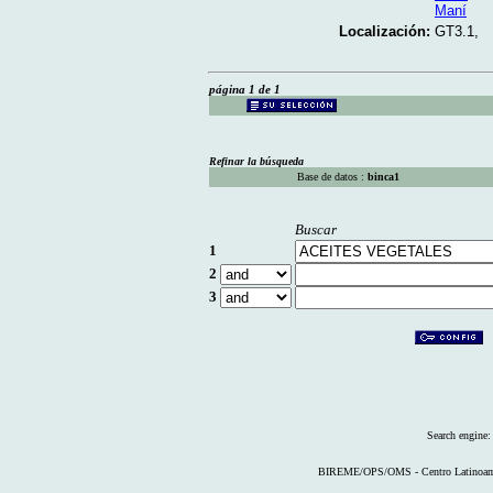
Maní
Localización:
GT3.1,
página 1 de 1
Refinar la búsqueda
Base de datos :
binca1
Buscar
1
2
3
Search engine
BIREME/OPS/OMS - Centro Latinoameri