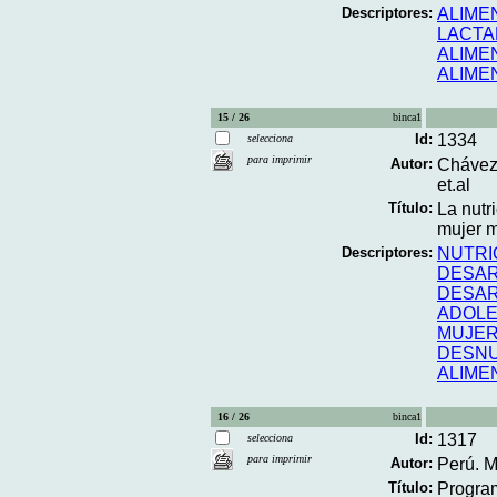
Descriptores:
ALIME
LACTA
ALIME
ALIME
15 / 26
binca1
Id:
1334
selecciona
para imprimir
Autor:
Chávez,
et.al
Título:
La nutr
mujer m
Descriptores:
NUTRI
DESAR
DESAR
ADOL
MUJE
DESNU
ALIME
16 / 26
binca1
Id:
1317
selecciona
para imprimir
Autor:
Perú. M
Título:
Program