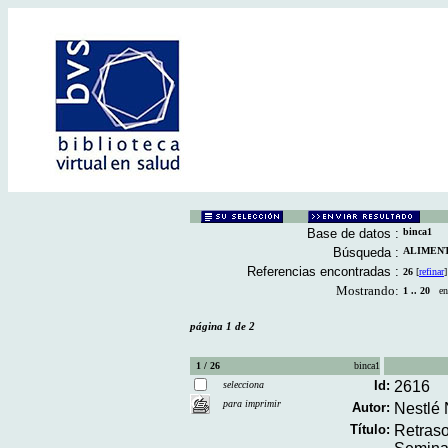
Base de datos :
binca1
Búsqueda :
ALIMENTA
Referencias encontradas :
26
[
refinar
]
Mostrando:
1 .. 20
en 
página 1 de 2
1 / 26
binca1
Id:
2616
selecciona
para imprimir
Autor:
Nestlé N
Título:
Retraso