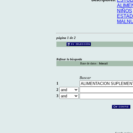
ESTUD
ALIME
NIÑOS
ESTAD
MALNU
página 1 de 2
Refinar la búsqueda
Base de datos :
binca1
Buscar
1
2
3