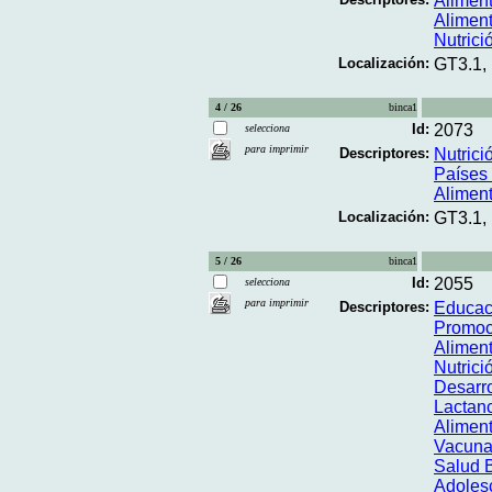
Alimen
Alimen
Nutrició
Localización:
GT3.1,
4 / 26
binca1
Id:
2073
selecciona
para imprimir
Descriptores:
Nutrició
Países 
Alimen
Localización:
GT3.1,
5 / 26
binca1
Id:
2055
selecciona
para imprimir
Descriptores:
Educac
Promoc
Alimen
Nutrici
Desarrol
Lactan
Alimen
Vacuna
Salud 
Adoles