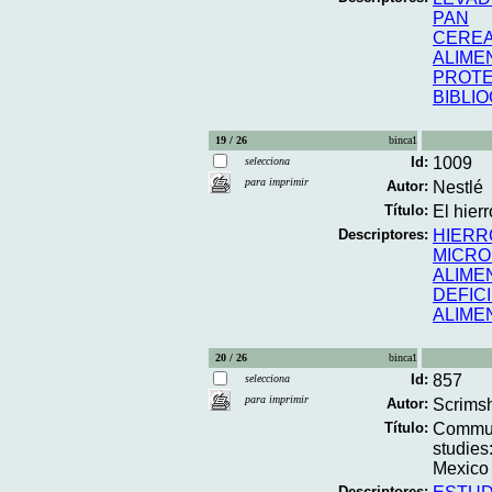
PAN
CERE
ALIME
PROTE
BIBLI
19 / 26
binca1
Id:
1009
selecciona
para imprimir
Autor:
Nestlé
Título:
El hierr
Descriptores:
HIERR
MICRO
ALIME
DEFIC
ALIME
20 / 26
binca1
Id:
857
selecciona
para imprimir
Autor:
Scrims
Título:
Communi
studies
Mexico 
Descriptores: