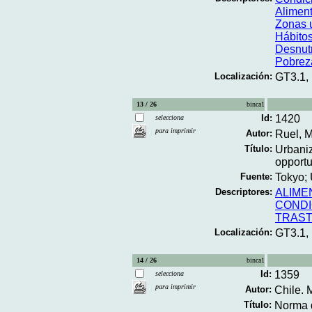
Alimen
Zonas 
Hábitos
Desnutr
Pobrez
Localización:
GT3.1,
13 / 26
binca1
Id:
1420
selecciona
para imprimir
Autor:
Ruel, M
Título:
Urbaniz
opportu
Fuente:
Tokyo; 
Descriptores:
ALIME
CONDI
TRAST
Localización:
GT3.1,
14 / 26
binca1
Id:
1359
selecciona
para imprimir
Autor:
Chile. 
Título:
Norma d