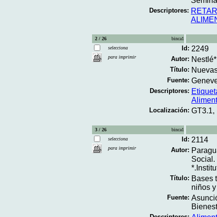
Seminar
Descriptores:
RETAR
ALIME
2 / 26
binca1
Id:
2249
selecciona
para imprimir
Autor:
Nestlé*
Título:
Nuevas 
Fuente:
Geneve;
Descriptores:
Etiquet
Alimen
Localización:
GT3.1,
3 / 26
binca1
Id:
2114
selecciona
para imprimir
Autor:
Paragua
Social.
*.Insti
Título:
Bases t
niños y
Fuente:
Asunció
Bienest
Descriptores: