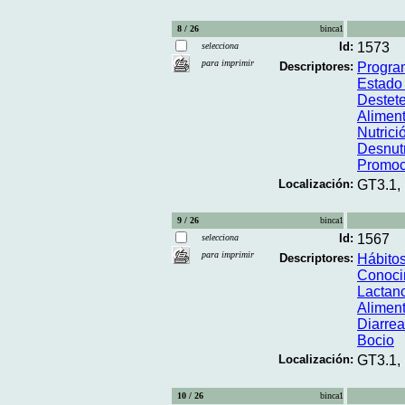
8 / 26
binca1
Id:
1573
selecciona
para imprimir
Descriptores:
Progra
Estado 
Destet
Alimen
Nutrició
Desnutr
Promoc
Localización:
GT3.1,
9 / 26
binca1
Id:
1567
selecciona
para imprimir
Descriptores:
Hábitos
Conocim
Lactan
Alimen
Diarrea
Bocio
Localización:
GT3.1,
10 / 26
binca1