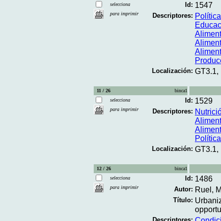
Id:
1547
selecciona
para imprimir
Descriptores:
Polític
Educaci
Alimen
Aliment
Alimen
Produc
Localización:
GT3.1,
11 / 26
binca1
Id:
1529
selecciona
para imprimir
Descriptores:
Nutrici
Aliment
Alimen
Polític
Localización:
GT3.1,
12 / 26
binca1
Id:
1486
selecciona
para imprimir
Autor:
Ruel, M
Título:
Urbaniz
opportu
Descriptores:
Condic