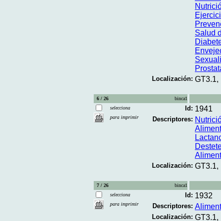
Nutrici
Ejercic
Preven
Salud d
Diabete
Enveje
Sexual
Prostat
Localización:
GT3.1,
6 / 26
binca1
Id:
1941
selecciona
para imprimir
Descriptores:
Nutrició
Aliment
Lactan
Destet
Alimen
Localización:
GT3.1,
7 / 26
binca1
Id:
1932
selecciona
para imprimir
Descriptores:
Alimen
Localización:
GT3.1,