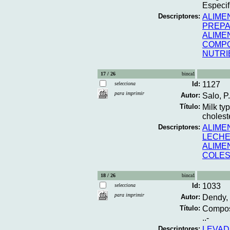
Especif
Descriptores:
ALIME
PREPA
ALIME
COMPO
NUTRI
17 / 26
binca1
Id:
1127
selecciona
para imprimir
Autor:
Salo, P.;
Título:
Milk ty
choleste
Descriptores:
ALIME
LECH
ALIME
COLE
18 / 26
binca1
Id:
1033
selecciona
para imprimir
Autor:
Dendy, 
Título:
Composi
..-
Descriptores:
LEVA