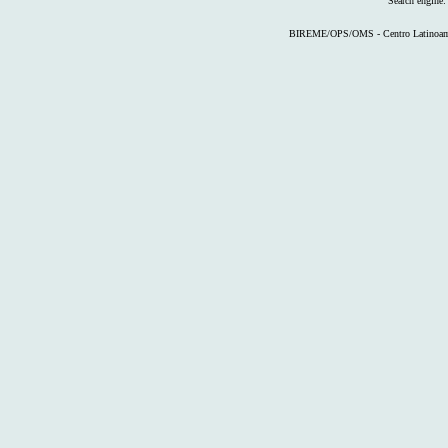
Search engine
BIREME/OPS/OMS - Centro Latinoameri