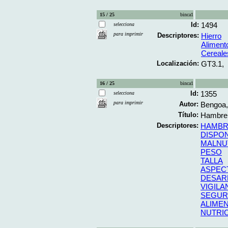
15 / 25
binca1
Id:
1494
selecciona
para imprimir
Descriptores:
Hierro
Alimento
Cereale
Localización:
GT3.1,
16 / 25
binca1
Id:
1355
selecciona
para imprimir
Autor:
Bengoa,
Título:
Hambre,
Descriptores:
HAMB
DISPON
MALNU
PESO
TALLA
ASPEC
DESAR
VIGILA
SEGURI
ALIME
NUTRI