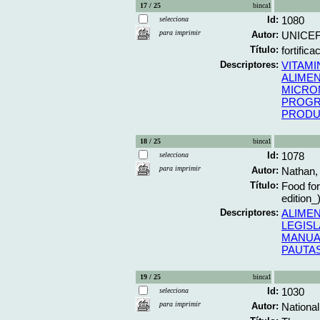
17 / 25
binca1
Id:
1080
selecciona
para imprimir
Autor:
UNICE
Título:
fortific
Descriptores:
VITAMI
ALIME
MICRO
PROGR
PRODU
18 / 25
binca1
Id:
1078
selecciona
para imprimir
Autor:
Nathan,
Título:
Food for
edition_)
Descriptores:
ALIME
LEGIS
MANUA
PAUTA
19 / 25
binca1
Id:
1030
selecciona
para imprimir
Autor:
Nationa