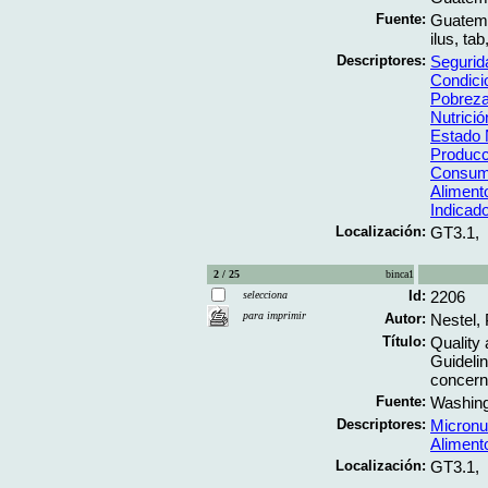
Fuente:
Guatema
ilus, tab
Descriptores:
Segurida
Condici
Pobrez
Nutrició
Estado N
Producc
Consum
Alimento
Indicad
Localización:
GT3.1,
2 / 25
binca1
Id:
2206
selecciona
para imprimir
Autor:
Nestel, 
Título:
Quality 
Guidelin
concerne
Fuente:
Washingt
Descriptores:
Micronu
Alimento
Localización:
GT3.1,