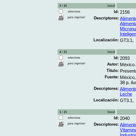
3 / 25
binca1
Id:
2156
selecciona
para imprimir
Descriptores:
Alimento
Aliment
Micronu
Intelige
Localización:
GT3.1,
4 / 25
binca1
Id:
2093
selecciona
para imprimir
Autor:
México. 
Título:
Presenta
Fuente:
México,
38 p. ilu
Descriptores:
Alimento
Leche
Localización:
GT3.1,
5 / 25
binca1
Id:
2040
selecciona
para imprimir
Descriptores:
Alimento
Vitamin
Industri