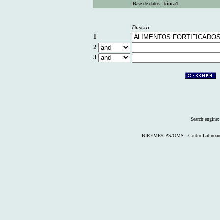
Base de datos :
binca1
Buscar
1
2
3
Search engine
BIREME/OPS/OMS - Centro Latinoameri