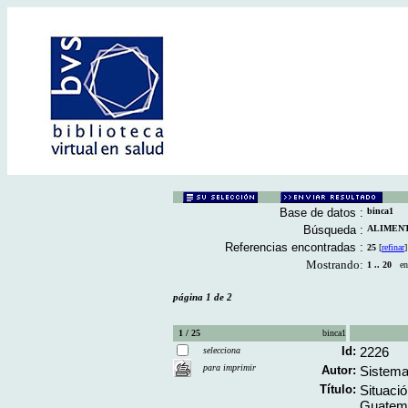
Base de datos :
binca1
Búsqueda :
ALIMENTO
Referencias encontradas :
25
[
refinar
]
Mostrando:
1 .. 20
en 
página 1 de 2
1 / 25
binca1
Id:
2226
selecciona
para imprimir
Autor:
Sistema
Título:
Situació
Guatema