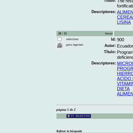
Título:
The resul
fortifica
Descriptores:
ALIME
CEREA
LISINA
20 / 25
binca1
Id:
900
selecciona
para imprimir
Autor:
Ecuador.
Título:
Programa
deficien
Descriptores:
MICRO
PROGR
HIERR
ACIDO 
VITAMI
DIETA
ALIME
página 1 de 2
Refinar la búsqueda