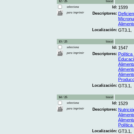
12 / 25
binca1
Id:
1599
selecciona
para imprimir
Descriptores:
Deficie
Micronu
Alimento
Localización:
GT3.1,
13 / 25
binca1
Id:
1547
selecciona
para imprimir
Descriptores:
Política
Educaci
Aliment
Alimento
Aliment
Producc
Localización:
GT3.1,
14 / 25
binca1
Id:
1529
selecciona
para imprimir
Descriptores:
Nutrició
Alimento
Aliment
Política
Localización:
GT3.1,