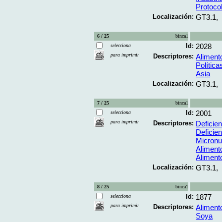
Protoco
Localización:
GT3.1,
6 / 25
binca1
Id:
2028
selecciona
para imprimir
Descriptores:
Alimento
Política
Asia
Localización:
GT3.1,
7 / 25
binca1
Id:
2001
selecciona
para imprimir
Descriptores:
Deficie
Deficien
Micronu
Aliment
Alimento
Localización:
GT3.1,
8 / 25
binca1
Id:
1877
selecciona
para imprimir
Descriptores:
Alimento
Soya