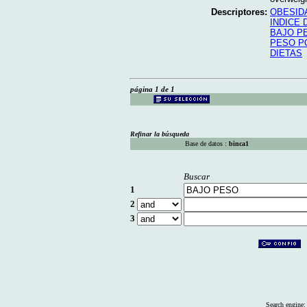
Descriptores:
OBESID
INDICE
BAJO P
PESO P
DIETAS
página 1 de 1
Refinar la búsqueda
Base de datos :
binca1
Buscar
1
2
3
Search engine