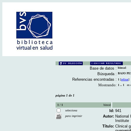
Base de datos :
binca1
Búsqueda :
BAJO PESO
Referencias encontradas :
1
[
refinar
]
Mostrando:
1 .. 1
en el
página 1 de 1
1 / 1
binca1
Id:
941
selecciona
Autor:
National 
para imprimir
Institute
Título:
Clinical 
overweigh