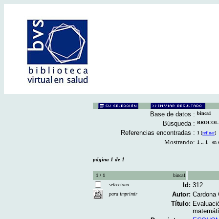
Base de datos :
binca1
Búsqueda :
BROCOLI [
Referencias encontradas :
1
[
refinar
]
Mostrando:
1 .. 1
en el
página 1 de 1
1 / 1
binca1
Id:
312
selecciona
Autor:
Cardona C
para imprimir
Título:
Evaluaci
matemátic