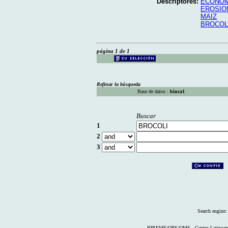
Descriptores:
ECONOM
EROSIO
MAIZ
BROCOL
página 1 de 1
Refinar la búsqueda
Base de datos :
binca1
Buscar
1
2
3
Search engine
BIREME/OPS/OMS - Centro Latinoameri