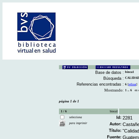
Base de datos :
binca1
Búsqueda :
CALIDAD 
Referencias encontradas :
6
[
refinar
]
Mostrando:
1 .. 6
en el
página 1 de 1
1 / 6
binca1
Id:
2281
selecciona
para imprimir
Autor:
Castañe
Título:
"Calidad
Fuente:
Guatema