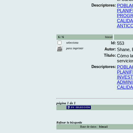
Descriptores:
POBLA
PLANIF
PROGR
CALIDA
ANTIC
6 / 6
binca1
Id:
553
selecciona
para imprimir
Autor:
Shane, 
Título:
Cómo la 
servicio
Descriptores:
POBLA
PLANIF
INVEST
ADMINI
CALIDA
página 1 de 1
Refinar la búsqueda
Base de datos :
binca1