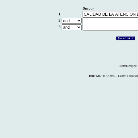
Buscar
1
2
3
Search engine
BIREME/OPS/OMS - Centro Latinoameri