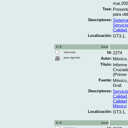
mar.2003
Tese:
Present
para ob
Descriptores:
Sistema
Servici
Calidad 
Localización:
GT3.1,
2 / 6
binca1
Id:
2274
selecciona
para imprimir
Autor:
México.
Título:
Informe
Cruzada
(Primer 
Fuente:
México,
Graf.
Descriptores:
Servici
Calidad 
Calidad
México
Localización:
GT3.1,
3 / 6
binca1