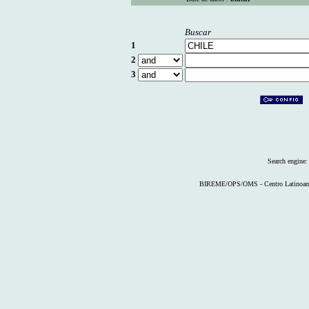
Buscar
1
2
3
Search engine
BIREME/OPS/OMS - Centro Latinoameri