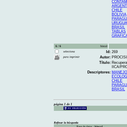
CONTAM
ARGENT
CHILE
BOLIVIA
PARAGU
URUGUA
BRASIL
TABLAS
GRAFIC
6 / 6
binca1
Id:
269
selecciona
Autor:
PROCISU
para imprimir
Título:
Recupera
IICA/PRO
Descriptores:
MANEJO
ECOLOG
CHILE
PARAGU
BRASIL
página 1 de 1
Refinar la búsqueda
Base de datos :
binca1