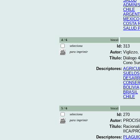
SALUD
ADMINI
CHILE
ARGENT
MEXICO
COSTA 
SALUD 
4 / 6
binca1
Id:
313
selecciona
Autor:
Viglizzo,
para imprimir
Título:
Diálogo 4
Cono Sur 
Descriptores:
AGRICU
SUELOS
DESARR
CONSER
BOLIVIA
BRASIL
CHILE
5 / 6
binca1
Id:
270
selecciona
Autor:
PROCISU
para imprimir
Título:
Racionali
IICA/PRO
Descriptores:
PLAGUI