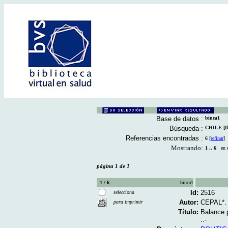
Base de datos :
binca1
Búsqueda :
CHILE [De
Referencias encontradas :
6
[
refinar
]
Mostrando:
1 .. 6
en el
página 1 de 1
1 / 6
binca1
Id:
2516
selecciona
Autor:
CEPAL*.
para imprimir
Título:
Balance p
..-