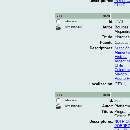
Descriptores:
POLITI
CHILE
2 / 6
binca1
Id:
2270
selecciona
Autor:
Bourges 
para imprimir
Alejandr
Título:
Historias
Fuente:
Caracas; 
Descriptores:
Nutrición
Alimenta
Historia
Argentin
Chile
Colombi
México
Puerto R
Localización:
GT3.1,
3 / 6
binca1
Id:
368
selecciona
Autor:
Pfefferma
para imprimir
Título:
Programa
Gastos So
Descriptores:
NUTRIC
POBREZ