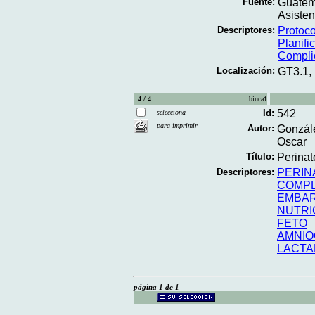
Fuente:
Guatema
Asisten
Descriptores:
Protoc
Planifi
Compli
Localización:
GT3.1,
4 / 4
binca1
Id:
542
selecciona
para imprimir
Autor:
Gonzál
Oscar
Título:
Perinato
Descriptores:
PERIN
COMPL
EMBA
NUTRI
FETO
AMNIO
LACTA
página 1 de 1