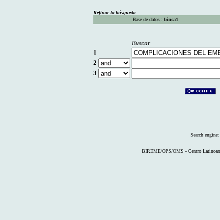
Refinar la búsqueda
Base de datos :
binca1
Buscar
1
2
3
Search engine
BIREME/OPS/OMS - Centro Latinoameri