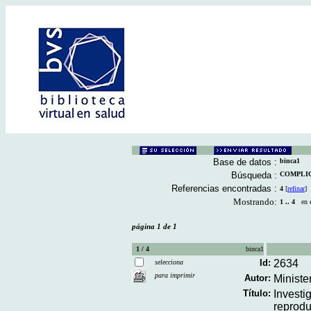
Base de datos :
binca1
Búsqueda :
COMPLICA
Referencias encontradas :
4
[
refinar
]
Mostrando:
1 .. 4
en el
página 1 de 1
1 / 4
binca1
Id:
2634
selecciona
para imprimir
Autor:
Ministe
Título:
Investi
reprodu