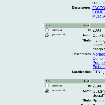
complic
Descriptores:
FACTO
COMPL
MORTA
2 / 4
binca1
Id:
2304
selecciona
para imprimir
Autor:
Calix Bo
Título:
Investi
aspecto
riesgo o
Descriptores:
Mortal
Compli
Puerpe
Embar
Localización:
GT3.1,
3 / 4
binca1
Id:
2194
selecciona
para imprimir
Autor:
Guatema
Social*
Título:
Protoco