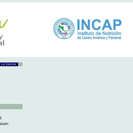
d
osium: