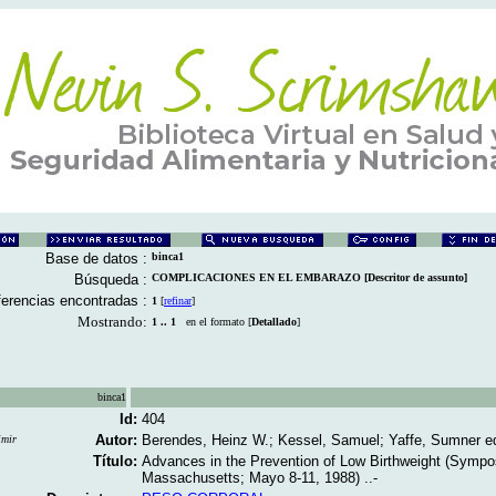
Base de datos :
binca1
Búsqueda :
COMPLICACIONES EN EL EMBARAZO [Descritor de assunto]
erencias encontradas :
1
[
refinar
]
Mostrando:
1 .. 1
en el formato [
Detallado
]
binca1
Id:
404
Autor:
Berendes, Heinz W.; Kessel, Samuel; Yaffe, Sumner e
imir
Título:
Advances in the Prevention of Low Birthweight (Symp
Massachusetts; Mayo 8-11, 1988) ..-