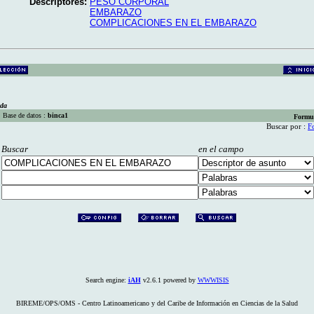
Descriptores:
PESO CORPORAL
EMBARAZO
COMPLICACIONES EN EL EMBARAZO
eda
Base de datos :
binca1
Formu
Buscar por :
F
Buscar
en el campo
Search engine:
iAH
v2.6.1 powered by
WWWISIS
BIREME/OPS/OMS - Centro Latinoamericano y del Caribe de Información en Ciencias de la Salud