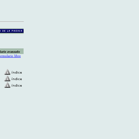
lario avanzado
ormulario libre