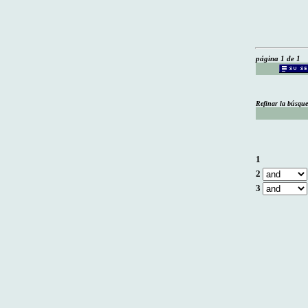
página 1 de 1
Refinar la búsqu
1
2
3