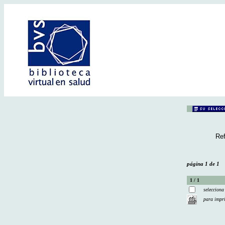
Ref
página 1 de 1
1 / 1
selecciona
para impr