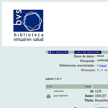
Base de datos :
binca1
Búsqueda :
CONTAMIN
Referencias encontradas :
5
[
refinar
]
Mostrando:
1 .. 5
en el
página 1 de 1
1 / 5
binca1
Id:
1125
selecciona
Autor:
UNICEF
para imprimir
Título:
Breastfe
..-