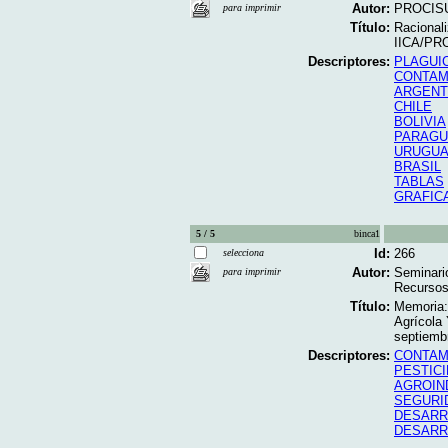
Autor:
PROCISU
para imprimir
Título:
Racionali
IICA/PRO
Descriptores:
PLAGUI
CONTAM
ARGENT
CHILE
BOLIVIA
PARAGU
URUGUA
BRASIL
TABLAS
GRAFIC
5 / 5
binca1
Id:
266
selecciona
Autor:
Seminari
para imprimir
Recursos
Título:
Memoria:
Agrícola
septiembr
Descriptores:
CONTAM
PESTIC
AGROIN
SEGURI
DESARR
DESARR