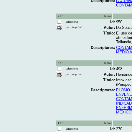
Descriptores:
LACTAN
CONTAM
2 / 5
binca1
Id:
950
selecciona
Autor:
De Souza
para imprimir
Título:
El uso de
atmosféri
Tailandia
Descriptores:
CONTAM
MEDIO 
3 / 5
binca1
Id:
498
selecciona
Autor:
Hernánde
para imprimir
Título:
Intoxica
(Perspect
Descriptores:
PLOMO
ENVENE
CONTAM
INDICA
ENFERM
MEXICO
4 / 5
binca1
Id:
270
selecciona