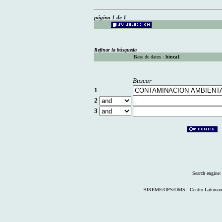
página 1 de 1
Refinar la búsqueda
Base de datos :
binca1
Buscar
1
2
3
Search engine
BIREME/OPS/OMS - Centro Latinoameri