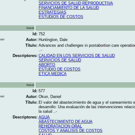
SERVICIOS DE SALUD REPRODUCTIVA
FINANCIAMIENTO DE LA SALUD
ESTRATEGIAS
ESTUDIOS DE COSTOS
binca1
Id:
752
Autor:
Huntington, Dale
imir
Título:
Advances and challenges in postabortion care operatio
..-
Descriptores:
CALIDAD EN LOS SERVICIOS DE SALUD
SERVICIOS DE SALUD
ABORTO
ESTUDIO DE COSTOS
ETICA MEDICA
binca1
Id:
577
Autor:
Okun, Daniel
imir
Título:
El valor del abastecimiento de agua y el saneamiento e
desarrollo: Una evaluación de las intervenciones relac
la salud ..-
Descriptores:
AGUA
ABASTECIMIENTO DE AGUA
REHIDRATACION ORAL
COSTOS Y ANALISIS DE COSTOS