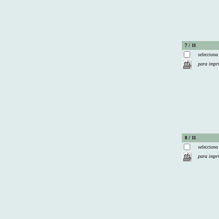
7 / 11
selecciona
para impr
8 / 11
selecciona
para impr