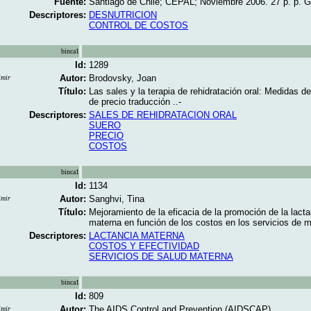
Fuente:
Santiago de Chile; CEPAL; Noviembre 2006. 27 p. p. G
Descriptores:
DESNUTRICION
CONTROL DE COSTOS
binca1
Id:
1289
Autor:
Brodovsky, Joan
imir
Título:
Las sales y la terapia de rehidratación oral: Medidas de
de precio traducción ..-
Descriptores:
SALES DE REHIDRATACION ORAL
SUERO
PRECIO
COSTOS
binca1
Id:
1134
Autor:
Sanghvi, Tina
imir
Título:
Mejoramiento de la eficacia de la promoción de la lacta
materna en función de los costos en los servicios de m
Descriptores:
LACTANCIA MATERNA
COSTOS Y EFECTIVIDAD
SERVICIOS DE SALUD MATERNA
binca1
Id:
809
Autor:
The AIDS Control and Prevention (AIDSCAP)
imir