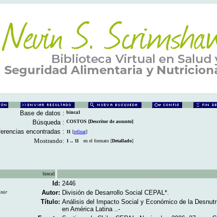
Base de datos :
binca1
Búsqueda :
COSTOS [Descritor de assunto]
erencias encontradas :
11
[
refinar
]
Mostrando:
1 .. 11
en el formato [
Detallado
]
binca1
Id:
2446
Autor:
División de Desarrollo Social CEPAL*.
imir
Título:
Análisis del Impacto Social y Económico de la Desnutric
en América Latina ..-