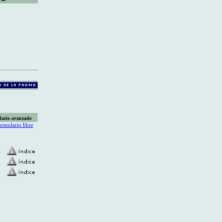
lario avanzado
ormulario libre