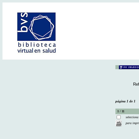
Ref
página 1 de 1
1 / 11
selecciona
para impr