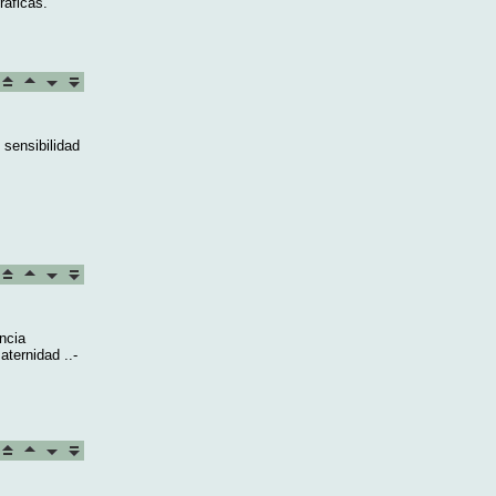
ráficas.
 sensibilidad
ncia
aternidad ..-