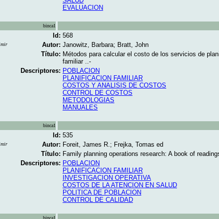
SALUD
EVALUACION
binca1
Id:
568
Autor:
Janowitz, Barbara; Bratt, John
imir
Título:
Métodos para calcular el costo de los servicios de plan
familiar ..-
Descriptores:
POBLACION
PLANIFICACION FAMILIAR
COSTOS Y ANALISIS DE COSTOS
CONTROL DE COSTOS
METODOLOGIAS
MANUALES
binca1
Id:
535
Autor:
Foreit, James R.; Frejka, Tomas ed
imir
Título:
Family planning operations research: A book of readings
Descriptores:
POBLACION
PLANIFICACION FAMILIAR
INVESTIGACION OPERATIVA
COSTOS DE LA ATENCION EN SALUD
POLITICA DE POBLACION
CONTROL DE CALIDAD
binca1