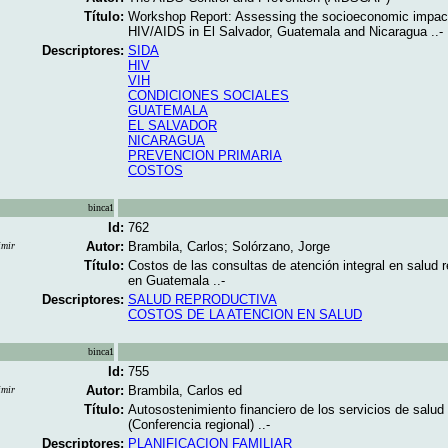
Título:
Workshop Report: Assessing the socioeconomic impac
HIV/AIDS in El Salvador, Guatemala and Nicaragua ..-
Descriptores:
SIDA
HIV
VIH
CONDICIONES SOCIALES
GUATEMALA
EL SALVADOR
NICARAGUA
PREVENCION PRIMARIA
COSTOS
binca1
Id:
762
Autor:
Brambila, Carlos; Solórzano, Jorge
imir
Título:
Costos de las consultas de atención integral en salud 
en Guatemala ..-
Descriptores:
SALUD REPRODUCTIVA
COSTOS DE LA ATENCION EN SALUD
binca1
Id:
755
Autor:
Brambila, Carlos ed
imir
Título:
Autosostenimiento financiero de los servicios de salud
(Conferencia regional) ..-
Descriptores:
PLANIFICACION FAMILIAR