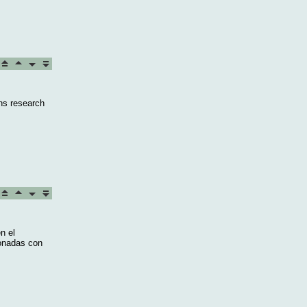
ns research
n el
ionadas con