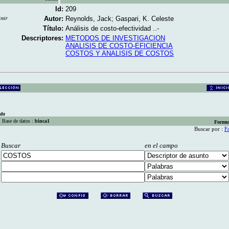
Id:
209
Autor:
Reynolds, Jack; Gaspari, K. Celeste
imir
Título:
Análisis de costo-efectividad ..-
Descriptores:
METODOS DE INVESTIGACION
ANALISIS DE COSTO-EFICIENCIA
COSTOS Y ANALISIS DE COSTOS
eda
Base de datos :
binca1
Formu
Buscar por :
F
Buscar
en el campo