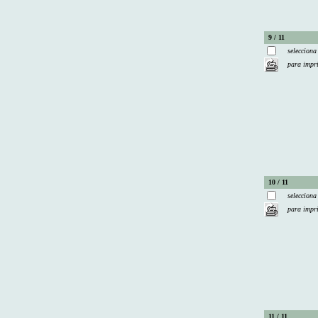
9 / 11
selecciona
para impr
10 / 11
selecciona
para impr
11 / 11