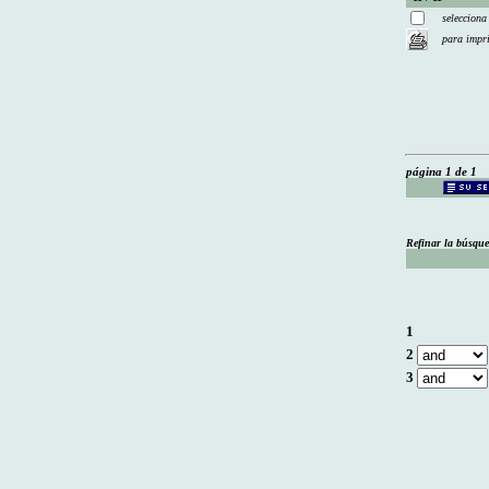
selecciona
para impr
página 1 de 1
Refinar la búsqu
1
2
3