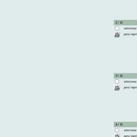
2 / 11
selecciona
para impr
3 / 11
selecciona
para impr
4 / 11
selecciona
para impr