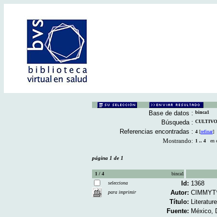
Base de datos :
binca1
Búsqueda :
CULTIVO D
Referencias encontradas :
4
[
refinar
]
Mostrando:
1 .. 4
en el
página 1 de 1
1 / 4
binca1
Id:
1368
selecciona
Autor:
CIMMYT*
para imprimir
Título:
Literatur
Fuente:
México, 