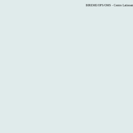
BIREME/OPS/OMS - Centro Latinoameri