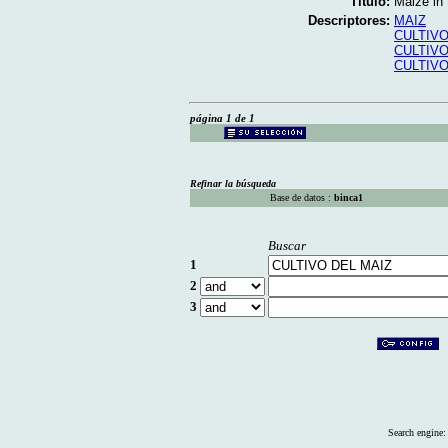
Título:
Maize in t
Descriptores:
MAIZ
CULTIVO
CULTIV
CULTIVO
página 1 de 1
Refinar la búsqueda
Base de datos :
binca1
Buscar
1
2
3
Search engine