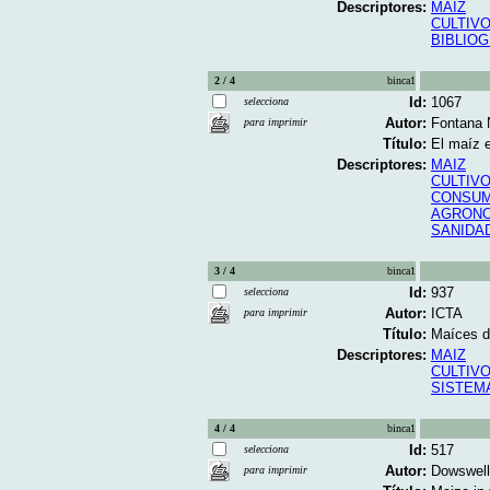
Descriptores:
MAIZ
CULTIVO
BIBLIO
2 / 4
binca1
Id:
1067
selecciona
Autor:
Fontana 
para imprimir
Título:
El maíz e
Descriptores:
MAIZ
CULTIVO
CONSUM
AGRONO
SANIDA
3 / 4
binca1
Id:
937
selecciona
Autor:
ICTA
para imprimir
Título:
Maíces de
Descriptores:
MAIZ
CULTIVO
SISTEM
4 / 4
binca1
Id:
517
selecciona
Autor:
Dowswell,
para imprimir