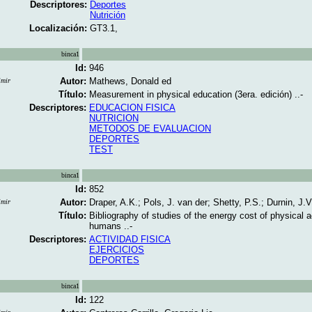
Descriptores:
Deportes
Nutrición
Localización:
GT3.1,
binca1
Id:
946
Autor:
Mathews, Donald ed
imir
Título:
Measurement in physical education (3era. edición) ..-
Descriptores:
EDUCACION FISICA
NUTRICION
METODOS DE EVALUACION
DEPORTES
TEST
binca1
Id:
852
Autor:
Draper, A.K.; Pols, J. van der; Shetty, P.S.; Durnin, J.
imir
Título:
Bibliography of studies of the energy cost of physical ac
humans ..-
Descriptores:
ACTIVIDAD FISICA
EJERCICIOS
DEPORTES
binca1
Id:
122