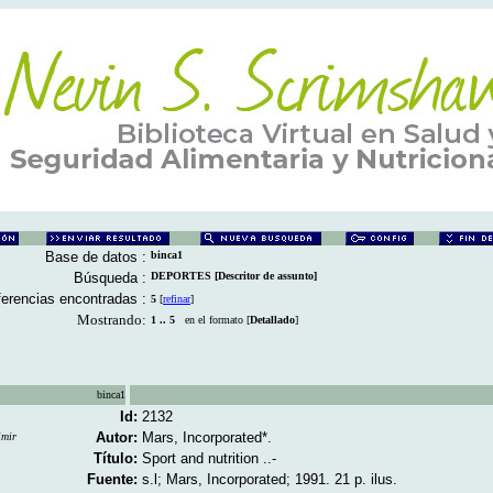
Base de datos :
binca1
Búsqueda :
DEPORTES [Descritor de assunto]
erencias encontradas :
5
[
refinar
]
Mostrando:
1 .. 5
en el formato [
Detallado
]
binca1
Id:
2132
Autor:
Mars, Incorporated*.
imir
Título:
Sport and nutrition ..-
Fuente:
s.l; Mars, Incorporated; 1991. 21 p. ilus.