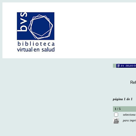
Ref
página 1 de 1
1 / 5
selecciona
para impr