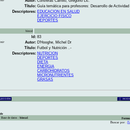
Autor:
Contreras Carrillo, Gregorio Lic.
imir
Título:
Guía temática para profesores: Desarrollo de Actividad 
Descriptores:
EDUCACION EN SALUD
EJERCICIO FISICO
DEPORTES
binca1
Id:
83
Autor:
D'Hooghe, Michel Dr
imir
Título:
Futbol y Nutrición ..-
Descriptores:
NUTRICION
DEPORTES
DIETA
ENERGIA
CARBOHIDRATOS
MICRONUTRIENTES
GRASAS
eda
Base de datos :
binca1
Formu
Buscar por :
F