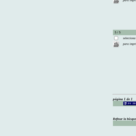
para impr
5 / 5
selecciona
para impr
página 1 de 1
Refinar la búsqu