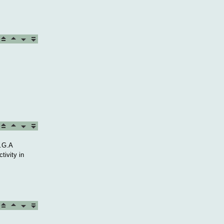
V.G.A
tivity in