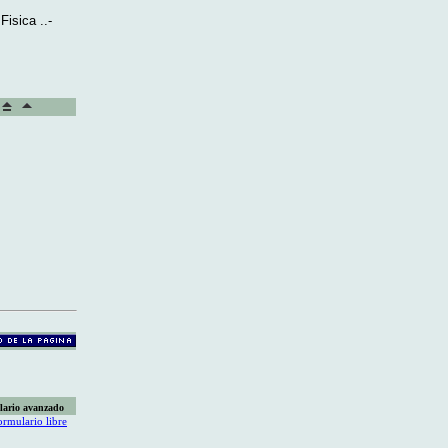
Fisica ..-
lario avanzado
ormulario libre