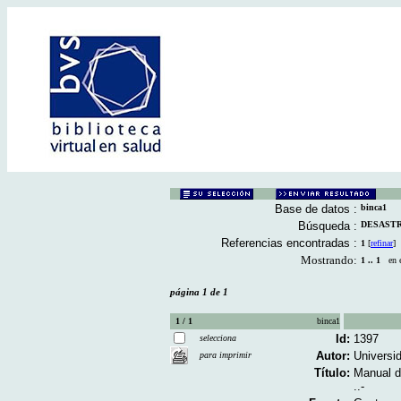
Base de datos :
binca1
Búsqueda :
DESASTRE
Referencias encontradas :
1
[
refinar
]
Mostrando:
1 .. 1
en el
página 1 de 1
1 / 1
binca1
Id:
1397
selecciona
Autor:
Universi
para imprimir
Título:
Manual d
..-