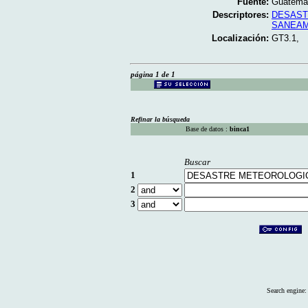
Fuente:
Guatemal
Descriptores:
DESAST
SANEAM
Localización:
GT3.1,
página 1 de 1
Refinar la búsqueda
Base de datos :
binca1
Buscar
1
2
3
Search engine