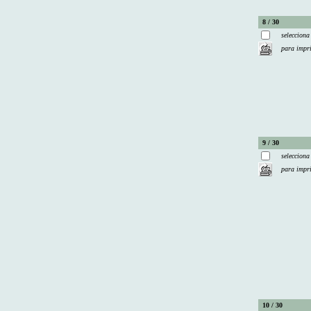
8 / 30
selecciona
para impr
9 / 30
selecciona
para impr
10 / 30