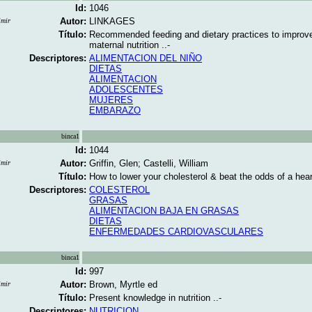
Id:
1046
Autor:
LINKAGES
imir
Título:
Recommended feeding and dietary practices to improve
maternal nutrition ..-
Descriptores:
ALIMENTACION DEL NIÑO
DIETAS
ALIMENTACION
ADOLESCENTES
MUJERES
EMBARAZO
binca1
Id:
1044
Autor:
Griffin, Glen; Castelli, William
imir
Título:
How to lower your cholesterol & beat the odds of a heart
Descriptores:
COLESTEROL
GRASAS
ALIMENTACION BAJA EN GRASAS
DIETAS
ENFERMEDADES CARDIOVASCULARES
binca1
Id:
997
Autor:
Brown, Myrtle ed
imir
Título:
Present knowledge in nutrition ..-
Descriptores:
NUTRICION