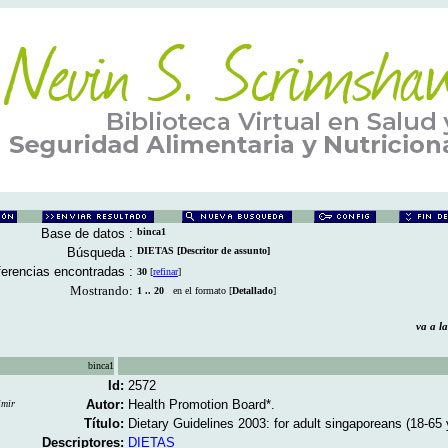
Base de datos :
binca1
Búsqueda :
DIETAS [Descritor de assunto]
erencias encontradas :
30
[
refinar
]
Mostrando:
1 .. 20
en el formato [
Detallado
]
va a 
binca1
Id:
2572
Autor:
Health Promotion Board*.
imir
Título:
Dietary Guidelines 2003: for adult singaporeans (18-65 y
Descriptores:
DIETAS