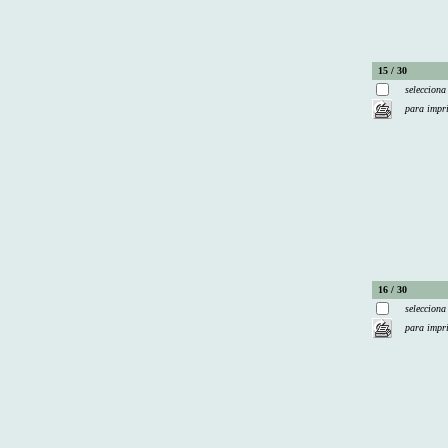
15 / 30
selecciona
para impr
16 / 30
selecciona
para impr