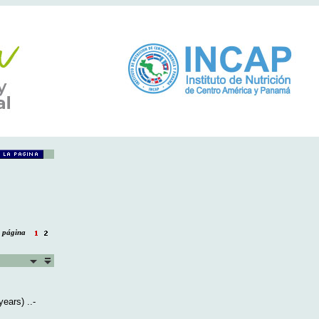
la página
ears) ..-