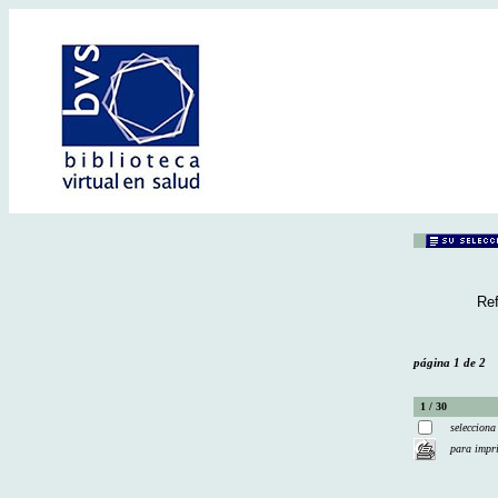
Ref
página 1 de 2
1 / 30
selecciona
para impr