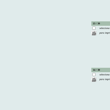
13 / 30
selecciona
para impr
14 / 30
selecciona
para impr