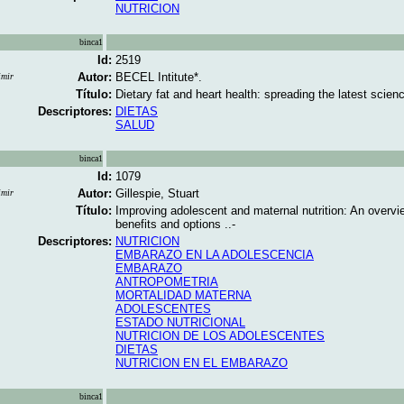
NUTRICION
binca1
Id:
2519
Autor:
BECEL Intitute*.
imir
Título:
Dietary fat and heart health: spreading the latest scienc
Descriptores:
DIETAS
SALUD
binca1
Id:
1079
Autor:
Gillespie, Stuart
imir
Título:
Improving adolescent and maternal nutrition: An overvi
benefits and options ..-
Descriptores:
NUTRICION
EMBARAZO EN LA ADOLESCENCIA
EMBARAZO
ANTROPOMETRIA
MORTALIDAD MATERNA
ADOLESCENTES
ESTADO NUTRICIONAL
NUTRICION DE LOS ADOLESCENTES
DIETAS
NUTRICION EN EL EMBARAZO
binca1