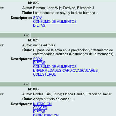
Id:
825
Autor:
Erdman, John W.jr; Fordyce, Elizabeth J
imir
Título:
Los productos de soya y la dieta humana ..-
Descriptores:
SOYA
CONSUMO DE ALIMENTOS
DIETAS
binca1
Id:
824
Autor:
varios editores
imir
Título:
El papel de la soya en la prevención y tratamiento de
enfermedades crónicas (Resúmenes de la memorias) ..
Descriptores:
SOYA
DIETAS
CONSUMO DE ALIMENTOS
ENFERMEDADES CARDIOVASCULARES
COLESTEROL
binca1
Id:
805
Autor:
Robles Gris, Jorge; Ochoa Carrillo, Francisco Javier
imir
Título:
Apoyo nutricio en cáncer ..-
Descriptores:
NUTRICION
CANCER
DIETAS
DESNUTRICION