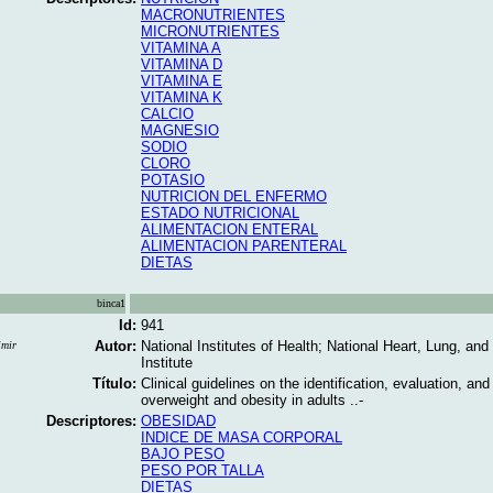
MACRONUTRIENTES
MICRONUTRIENTES
VITAMINA A
VITAMINA D
VITAMINA E
VITAMINA K
CALCIO
MAGNESIO
SODIO
CLORO
POTASIO
NUTRICION DEL ENFERMO
ESTADO NUTRICIONAL
ALIMENTACION ENTERAL
ALIMENTACION PARENTERAL
DIETAS
binca1
Id:
941
Autor:
National Institutes of Health; National Heart, Lung, an
imir
Institute
Título:
Clinical guidelines on the identification, evaluation, and
overweight and obesity in adults ..-
Descriptores:
OBESIDAD
INDICE DE MASA CORPORAL
BAJO PESO
PESO POR TALLA
DIETAS