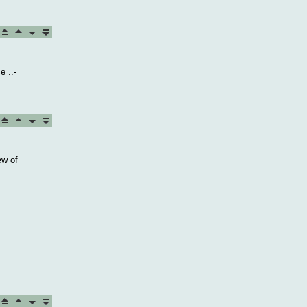
e ..-
ew of