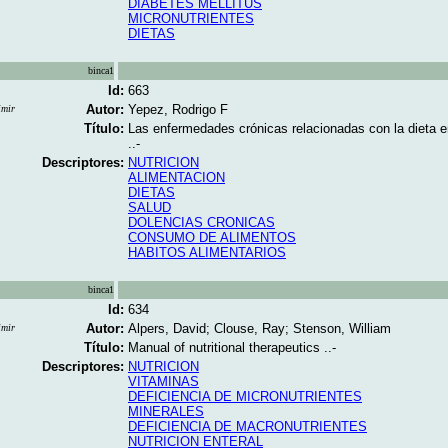
DIABETES MELLITUS
MICRONUTRIENTES
DIETAS
binca1
Id:
663
Autor:
Yepez, Rodrigo F
imir
Título:
Las enfermedades crónicas relacionadas con la dieta e
..-
Descriptores:
NUTRICION
ALIMENTACION
DIETAS
SALUD
DOLENCIAS CRONICAS
CONSUMO DE ALIMENTOS
HABITOS ALIMENTARIOS
binca1
Id:
634
Autor:
Alpers, David; Clouse, Ray; Stenson, William
imir
Título:
Manual of nutritional therapeutics ..-
Descriptores:
NUTRICION
VITAMINAS
DEFICIENCIA DE MICRONUTRIENTES
MINERALES
DEFICIENCIA DE MACRONUTRIENTES
NUTRICION ENTERAL