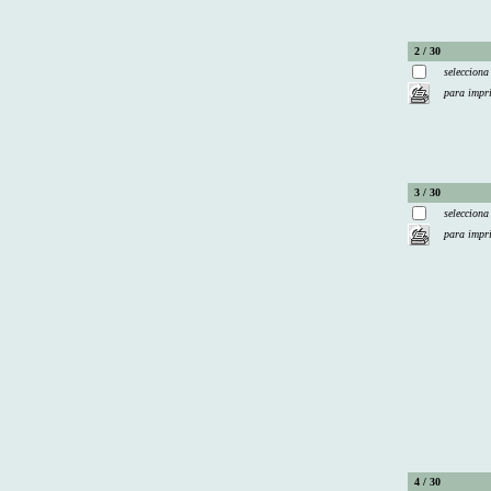
2 / 30
selecciona
para impr
3 / 30
selecciona
para impr
4 / 30