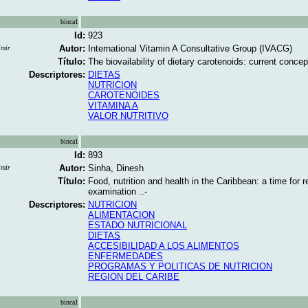
binca1
Id:
923
Autor:
International Vitamin A Consultative Group (IVACG)
imir
Título:
The biovailability of dietary carotenoids: current concept
Descriptores:
DIETAS
NUTRICION
CAROTENOIDES
VITAMINA A
VALOR NUTRITIVO
binca1
Id:
893
Autor:
Sinha, Dinesh
imir
Título:
Food, nutrition and health in the Caribbean: a time for r
examination ..-
Descriptores:
NUTRICION
ALIMENTACION
ESTADO NUTRICIONAL
DIETAS
ACCESIBILIDAD A LOS ALIMENTOS
ENFERMEDADES
PROGRAMAS Y POLITICAS DE NUTRICION
REGION DEL CARIBE
binca1