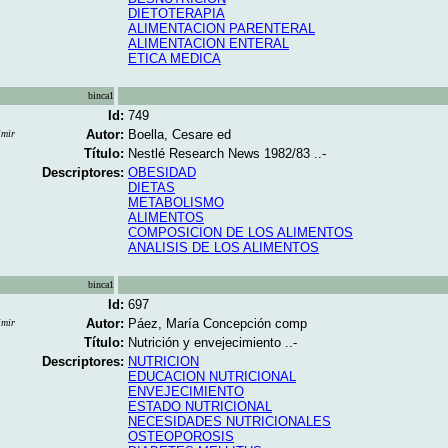
DIETOTERAPIA
ALIMENTACION PARENTERAL
ALIMENTACION ENTERAL
ETICA MEDICA
binca1
Id:
749
Autor:
Boella, Cesare ed
imir
Título:
Nestlé Research News 1982/83 ..-
Descriptores:
OBESIDAD
DIETAS
METABOLISMO
ALIMENTOS
COMPOSICION DE LOS ALIMENTOS
ANALISIS DE LOS ALIMENTOS
binca1
Id:
697
Autor:
Páez, María Concepción comp
imir
Título:
Nutrición y envejecimiento ..-
Descriptores:
NUTRICION
EDUCACION NUTRICIONAL
ENVEJECIMIENTO
ESTADO NUTRICIONAL
NECESIDADES NUTRICIONALES
OSTEOPOROSIS