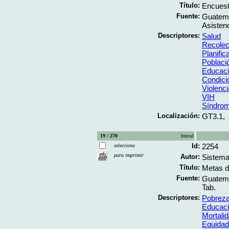
Título:
Encuest
Fuente:
Guatema
Asistenc
Descriptores:
Salud
Recolec
Planific
Poblaci
Educac
Condici
Violenc
VIH
Síndrom
Localización:
GT3.1,
19 / 270
binca1
Id:
2254
selecciona
para imprimir
Autor:
Sistema
Título:
Metas d
Fuente:
Guatema
Tab.
Descriptores:
Pobrez
Educac
Mortali
Equidad