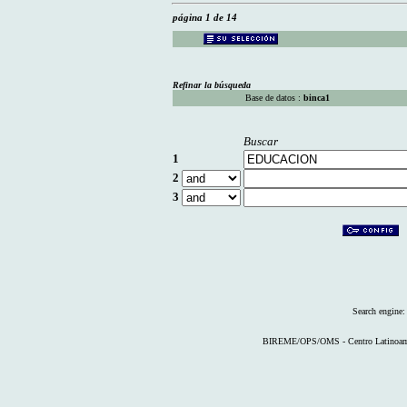
página 1 de 14
Refinar la búsqueda
Base de datos :
binca1
Buscar
1
2
3
Search engine
BIREME/OPS/OMS - Centro Latinoameri