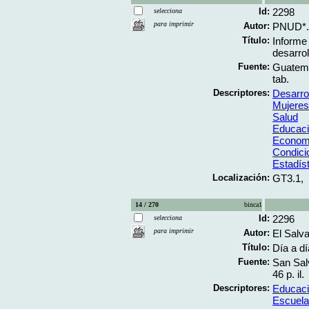
Id:
2298
selecciona
para imprimir
Autor:
PNUD*.
Título:
Informe
desarrol
Fuente:
Guatema
tab.
Descriptores:
Desarro
Mujeres
Salud
Educac
Econom
Condici
Estadís
Localización:
GT3.1,
14 / 270
binca1
Id:
2296
selecciona
para imprimir
Autor:
El Salva
Título:
Día a dí
Fuente:
San Sal
46 p. il.
Descriptores:
Educac
Escuel