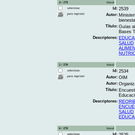
4 / 270
binca1
Id:
2539
selecciona
para imprimir
Autor:
Minister
bienesta
Título:
Guías a
Bases T
Descriptores:
EDUCA
SALUD
ALIME
NUTRI
5 / 270
binca1
Id:
2534
selecciona
para imprimir
Autor:
OIM
Autor:
Organiza
Título:
Encuest
Educació
Descriptores:
REORI
ENCUE
SALUD
EDUCA
6 / 270
binca1
Id:
2525
selecciona