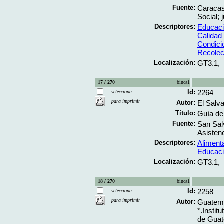
Fuente:
Caracas
Social; j
Descriptores:
Educaci
Calidad
Condici
Recolec
Localización:
GT3.1,
17 / 270
binca1
Id:
2264
selecciona
para imprimir
Autor:
El Salva
Título:
Guía de 
Fuente:
San Salv
Asistenc
Descriptores:
Aliment
Educaci
Localización:
GT3.1,
18 / 270
binca1
Id:
2258
selecciona
para imprimir
Autor:
Guatemal
*.Instit
de Guat