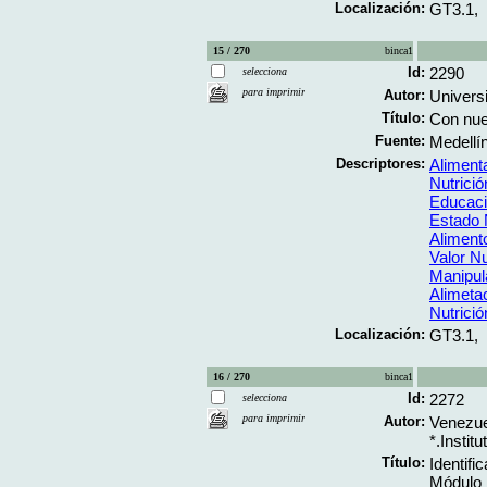
Localización:
GT3.1,
15 / 270
binca1
Id:
2290
selecciona
para imprimir
Autor:
Universi
Título:
Con nue
Fuente:
Medellín
Descriptores:
Aliment
Nutrició
Educaci
Estado N
Aliment
Valor Nu
Manipul
Alimeta
Nutrición
Localización:
GT3.1,
16 / 270
binca1
Id:
2272
selecciona
para imprimir
Autor:
Venezuel
*.Instit
Título:
Identifi
Módulo I