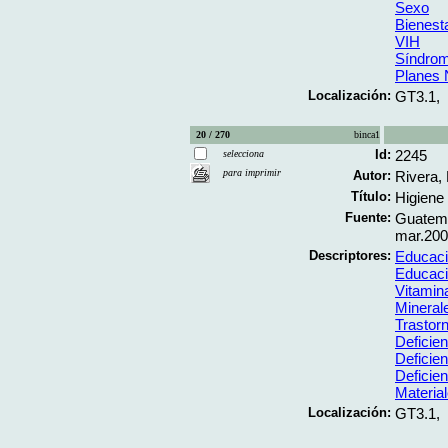
Sexo
Bienest
VIH
Síndrom
Planes 
Localización:
GT3.1,
20 / 270
binca1
Id:
2245
selecciona
para imprimir
Autor:
Rivera, 
Título:
Higiene 
Fuente:
Guatema
mar.2001
Descriptores:
Educaci
Educaci
Vitamin
Mineral
Trastorn
Deficien
Deficie
Deficie
Materia
Localización:
GT3.1,