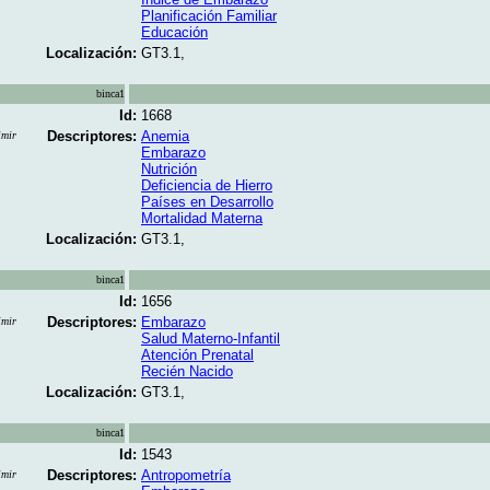
Planificación Familiar
Educación
Localización:
GT3.1,
binca1
Id:
1668
Descriptores:
Anemia
imir
Embarazo
Nutrición
Deficiencia de Hierro
Países en Desarrollo
Mortalidad Materna
Localización:
GT3.1,
binca1
Id:
1656
Descriptores:
Embarazo
imir
Salud Materno-Infantil
Atención Prenatal
Recién Nacido
Localización:
GT3.1,
binca1
Id:
1543
Descriptores:
Antropometría
imir