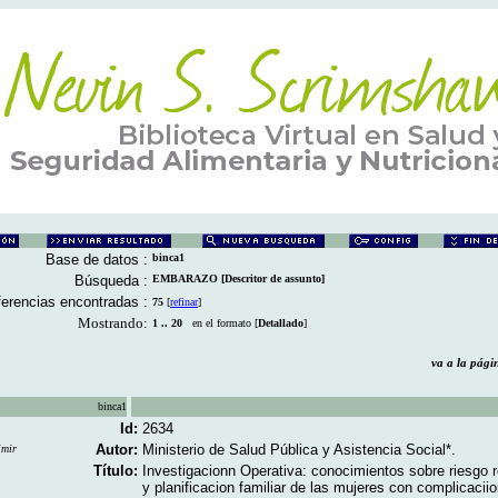
Base de datos :
binca1
Búsqueda :
EMBARAZO [Descritor de assunto]
erencias encontradas :
75
[
refinar
]
Mostrando:
1 .. 20
en el formato [
Detallado
]
va a la pá
binca1
Id:
2634
Autor:
Ministerio de Salud Pública y Asistencia Social*.
imir
Título:
Investigacionn Operativa: conocimientos sobre riesgo 
y planificacion familiar de las mujeres con complicacii