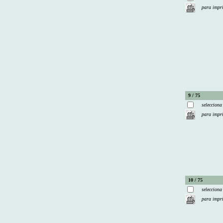
para impr
9 / 75
selecciona
para impr
10 / 75
selecciona
para impr