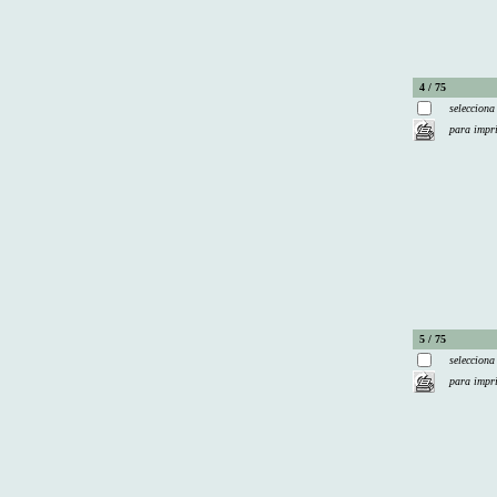
4 / 75
selecciona
para impr
5 / 75
selecciona
para impr