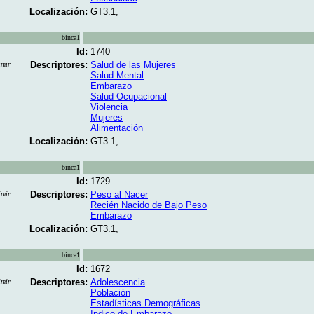
Localización:
GT3.1,
binca1
Id:
1740
Descriptores:
Salud de las Mujeres
imir
Salud Mental
Embarazo
Salud Ocupacional
Violencia
Mujeres
Alimentación
Localización:
GT3.1,
binca1
Id:
1729
Descriptores:
Peso al Nacer
imir
Recién Nacido de Bajo Peso
Embarazo
Localización:
GT3.1,
binca1
Id:
1672
Descriptores:
Adolescencia
imir
Población
Estadísticas Demográficas
Indice de Embarazo