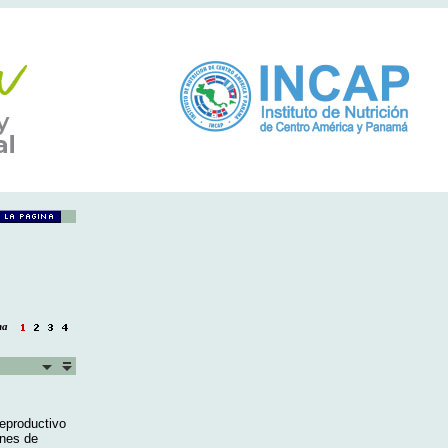
gina
reproductivo
ones de