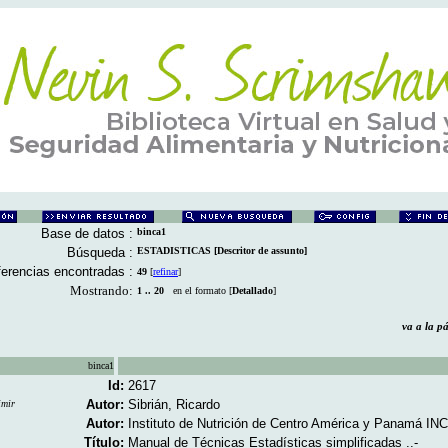
Base de datos :
binca1
Búsqueda :
ESTADISTICAS [Descritor de assunto]
erencias encontradas :
49
[
refinar
]
Mostrando:
1 .. 20
en el formato [
Detallado
]
va a la 
binca1
Id:
2617
Autor:
Sibrián, Ricardo
imir
Autor:
Instituto de Nutrición de Centro América y Panamá IN
Título:
Manual de Técnicas Estadísticas simplificadas ..-