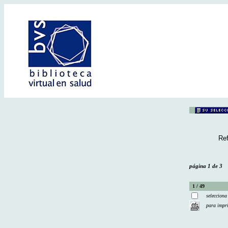
Ref
página 1 de 3
1 / 49
selecciona
para impr