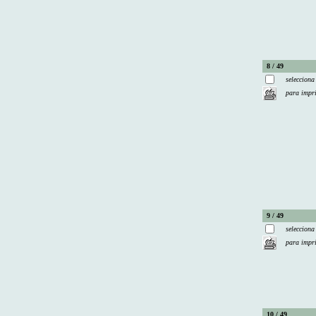
8 / 49
selecciona
para impr
9 / 49
selecciona
para impr
10 / 49