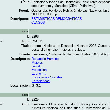
Título:
Población y locales de Habitación Particulares censad
departamento y Municipio (Cifras Definitivas) ..-
Fuente:
Guatemala; Fondo de Población de Las Naciones Unid
20030200. 38 p. p. il..
Descriptores:
ESTADISTICAS DEMOGRAFICAS
CENSOS
binca1
Id:
2298
Autor:
PNUD*.
imir
Título:
Informe Nacional de Desarrollo Humano 2002. Guatema
desarrollo humano, mujeres y salud ..-
Fuente:
Guatemala; Sistema de Naciones Unidas; 2002. 439 p. 
Descriptores:
Desarrollo Humano
Mujeres
Salud
Educación
Economía
Condiciones Sociales
Estadísticas
Localización:
GT3.1,
binca1
Id:
2225
Autor:
Guatemala. Ministerio de Salud Pública y Asistencia So
imir
*.Instituto Nacional de Estadística; *.Universidad del V