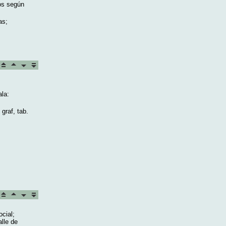
os según
as;
la:
graf, tab.
cial;
alle de