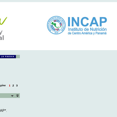
página
CAP*.