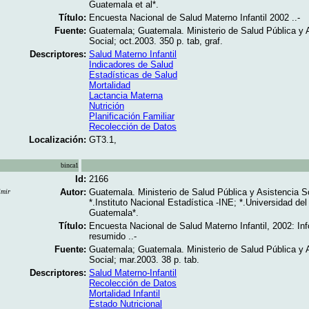
Guatemala et al*.
Título:
Encuesta Nacional de Salud Materno Infantil 2002 ..-
Fuente:
Guatemala; Guatemala. Ministerio de Salud Pública y 
Social; oct.2003. 350 p. tab, graf.
Descriptores:
Salud Materno Infantil
Indicadores de Salud
Estadísticas de Salud
Mortalidad
Lactancia Materna
Nutrición
Planificación Familiar
Recolección de Datos
Localización:
GT3.1,
binca1
Id:
2166
Autor:
Guatemala. Ministerio de Salud Pública y Asistencia So
imir
*.Instituto Nacional Estadística -INE; *.Universidad del
Guatemala*.
Título:
Encuesta Nacional de Salud Materno Infantil, 2002: In
resumido ..-
Fuente:
Guatemala; Guatemala. Ministerio de Salud Pública y 
Social; mar.2003. 38 p. tab.
Descriptores:
Salud Materno-Infantil
Recolección de Datos
Mortalidad Infantil
Estado Nutricional