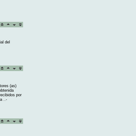
al del
tores (as)
obtenida
recibidos por
a ..-