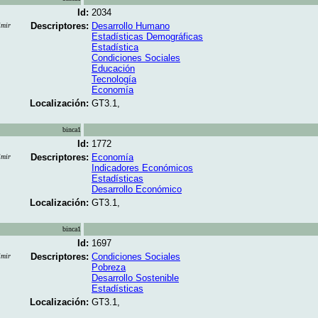
Id:
2034
Descriptores:
Desarrollo Humano
imir
Estadísticas Demográficas
Estadística
Condiciones Sociales
Educación
Tecnología
Economía
Localización:
GT3.1,
binca1
Id:
1772
Descriptores:
Economía
imir
Indicadores Económicos
Estadísticas
Desarrollo Económico
Localización:
GT3.1,
binca1
Id:
1697
Descriptores:
Condiciones Sociales
imir
Pobreza
Desarrollo Sostenible
Estadísticas
Localización:
GT3.1,