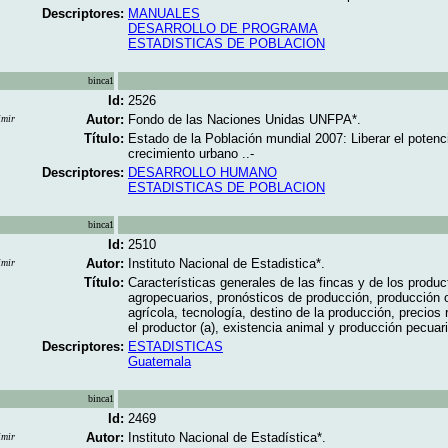
Descriptores:
MANUALES
DESARROLLO DE PROGRAMA
ESTADISTICAS DE POBLACION
binca1
Id:
2526
Autor:
Fondo de las Naciones Unidas UNFPA*.
imir
Título:
Estado de la Población mundial 2007: Liberar el potenci
crecimiento urbano ..-
Descriptores:
DESARROLLO HUMANO
ESTADISTICAS DE POBLACION
binca1
Id:
2510
Autor:
Instituto Nacional de Estadistica*.
imir
Título:
Características generales de las fincas y de los produc
agropecuarios, pronósticos de producción, producción 
agrícola, tecnología, destino de la producción, precios 
el productor (a), existencia animal y producción pecuari
Descriptores:
ESTADISTICAS
Guatemala
binca1
Id:
2469
Autor:
Instituto Nacional de Estadística*.
imir