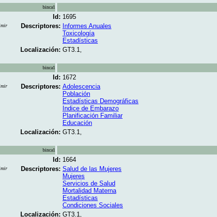
binca1
Id:
1695
Descriptores:
Informes Anuales
imir
Toxicología
Estadísticas
Localización:
GT3.1,
binca1
Id:
1672
Descriptores:
Adolescencia
imir
Población
Estadísticas Demográficas
Indice de Embarazo
Planificación Familiar
Educación
Localización:
GT3.1,
binca1
Id:
1664
Descriptores:
Salud de las Mujeres
imir
Mujeres
Servicios de Salud
Mortalidad Materna
Estadísticas
Condiciones Sociales
Localización:
GT3.1,