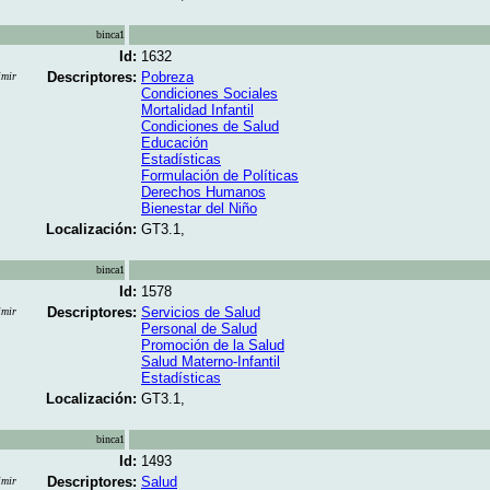
binca1
Id:
1632
Descriptores:
Pobreza
imir
Condiciones Sociales
Mortalidad Infantil
Condiciones de Salud
Educación
Estadísticas
Formulación de Políticas
Derechos Humanos
Bienestar del Niño
Localización:
GT3.1,
binca1
Id:
1578
Descriptores:
Servicios de Salud
imir
Personal de Salud
Promoción de la Salud
Salud Materno-Infantil
Estadísticas
Localización:
GT3.1,
binca1
Id:
1493
Descriptores:
Salud
imir