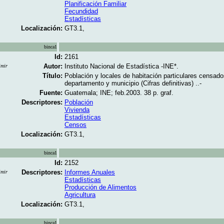
Planificación Familiar
Fecundidad
Estadísticas
Localización:
GT3.1,
binca1
Id:
2161
Autor:
Instituto Nacional de Estadística -INE*.
imir
Título:
Población y locales de habitación particulares censad
departamento y municipio (Cifras definitivas) ..-
Fuente:
Guatemala; INE; feb.2003. 38 p. graf.
Descriptores:
Población
Vivienda
Estadísticas
Censos
Localización:
GT3.1,
binca1
Id:
2152
Descriptores:
Informes Anuales
imir
Estadísticas
Producción de Alimentos
Agricultura
Localización:
GT3.1,
binca1