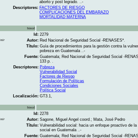
aborto y post legrado. ..-
Descriptores:
FACTORES DE RIESGO
COMPLICACIONES DEL EMBARAZO
MORTALIDAD MATERNA
binca1
Id:
2279
Autor:
Red Nacional de Seguridad Social -RENASES*.
imir
Título:
Guía de procedimientos para la gestión contra la vulner
pobreza en Guatemala ..-
Fuente:
Guatemala; Red Nacional de Seguridad Social -RENA
133 p. .
Descriptores:
Pobreza
Vulnerabilidad Social
Factores de Riesgo
Formulación de Políticas
Condiciones Sociales
Política Social
Localización:
GT3.1,
binca1
Id:
2278
Autor:
Sagone, Miguel Angel coord.; Mata, José Pedro
imir
Título:
Vulnerabilidad social: hacia un enfoque proactivo de la
social en Guatemala ..-
Fuente:
Guatemala; Red Nacional de Seguridad Social -RENA