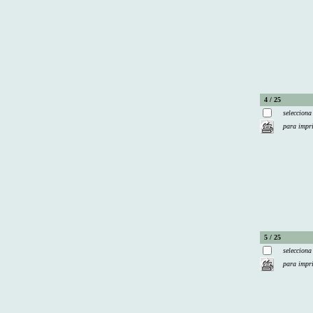
4 / 25
selecciona
para impr
5 / 25
selecciona
para impr