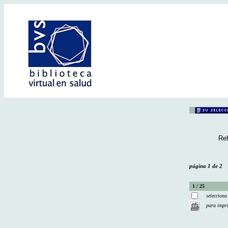
Ref
página 1 de 2
1 / 25
selecciona
para impr