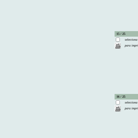
15 / 25
selecciona
para impr
16 / 25
selecciona
para impr