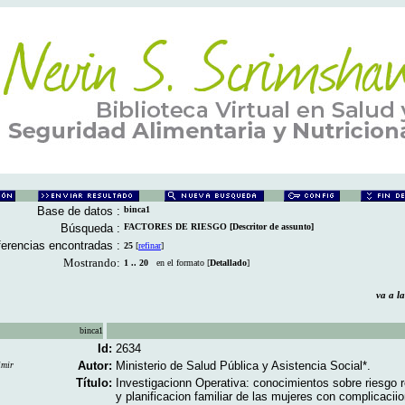
Base de datos :
binca1
Búsqueda :
FACTORES DE RIESGO [Descritor de assunto]
erencias encontradas :
25
[
refinar
]
Mostrando:
1 .. 20
en el formato [
Detallado
]
va a 
binca1
Id:
2634
Autor:
Ministerio de Salud Pública y Asistencia Social*.
imir
Título:
Investigacionn Operativa: conocimientos sobre riesgo 
y planificacion familiar de las mujeres con complicacii