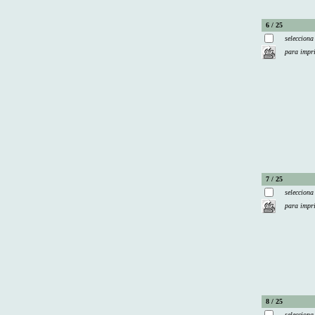
6 / 25
selecciona
para impr
7 / 25
selecciona
para impr
8 / 25
selecciona