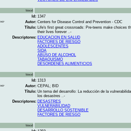
binca1
Id:
1347
Autor:
Centers for Disease Control and Prevention - CDC
imir
Título:
Life's first great crossroads: Pre-teens make choices th
their lives forever ..-
Descriptores:
EDUCACION EN SALUD
FACTORES DE RIESGO
ADOLESCENTES
SIDA
ABUSO DE ALCOHOL
TABAQUISMO
DESORDENES ALIMENTICIOS
binca1
Id:
1313
Autor:
CEPAL; BID
imir
Título:
Un tema del desarrollo: La reducción de la vulnerabilida
los desastres ..-
Descriptores:
DESASTRES
VULNERABILIDAD
DESARROLLO SOSTENIBLE
FACTORES DE RIESGO
binca1