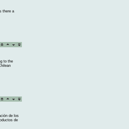
s there a
g to the
Chilean
ción de los
roductos de