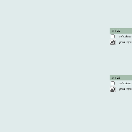
13 / 25
selecciona
para impr
14 / 25
selecciona
para impr