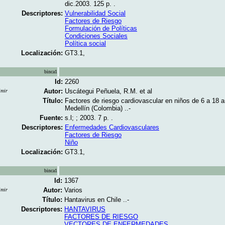
dic.2003. 125 p. .
Descriptores:
Vulnerabilidad Social
Factores de Riesgo
Formulación de Políticas
Condiciones Sociales
Política social
Localización:
GT3.1,
binca1
Id:
2260
Autor:
Uscátegui Peñuela, R.M. et al
imir
Título:
Factores de riesgo cardiovascular en niños de 6 a 18 
Medellín (Colombia) ..-
Fuente:
s.l; ; 2003. 7 p. .
Descriptores:
Enfermedades Cardiovasculares
Factores de Riesgo
Niño
Localización:
GT3.1,
binca1
Id:
1367
Autor:
Varios
imir
Título:
Hantavirus en Chile ..-
Descriptores:
HANTAVIRUS
FACTORES DE RIESGO
VECTORES DE ENFERMEDADES