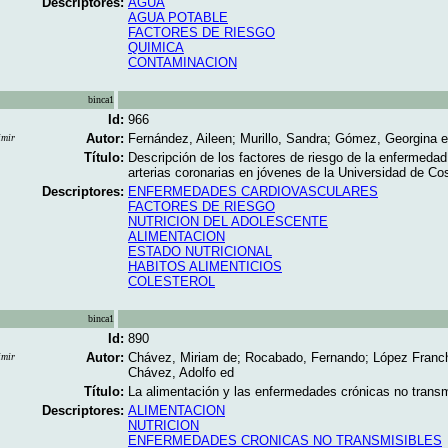
Descriptores:
AGUA
AGUA POTABLE
FACTORES DE RIESGO
QUIMICA
CONTAMINACION
binca1
Id:
966
Autor:
Fernández, Aileen; Murillo, Sandra; Gómez, Georgina 
imir
Título:
Descripción de los factores de riesgo de la enfermedad
arterias coronarias en jóvenes de la Universidad de Cos
Descriptores:
ENFERMEDADES CARDIOVASCULARES
FACTORES DE RIESGO
NUTRICION DEL ADOLESCENTE
ALIMENTACION
ESTADO NUTRICIONAL
HABITOS ALIMENTICIOS
COLESTEROL
binca1
Id:
890
Autor:
Chávez, Miriam de; Rocabado, Fernando; López Franch
imir
Chávez, Adolfo ed
Título:
La alimentación y las enfermedades crónicas no transmi
Descriptores:
ALIMENTACION
NUTRICION
ENFERMEDADES CRONICAS NO TRANSMISIBLES