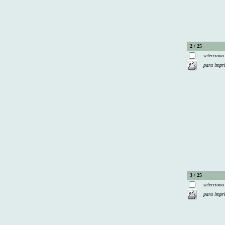
2 / 25
selecciona
para impr
3 / 25
selecciona
para impr