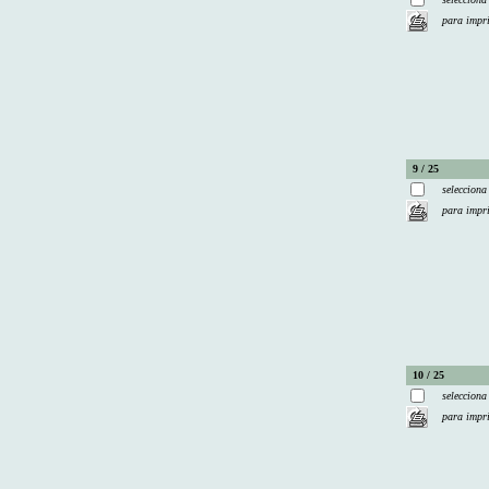
para impr
9 / 25
selecciona
para impr
10 / 25
selecciona
para impr