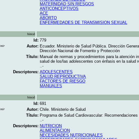
MATERNIDAD SIN RIESGOS
ANTICONCEPTIVOS
ACE
ABORTO
ENFERMEDADES DE TRANSMISION SEXUAL
binca1
Id:
779
Autor:
Ecuador. Ministerio de Salud Pública. Dirección Genera
imir
Dirección Nacional de Fomento y Protección
Título:
Manual de normas y procedimientos para la atención int
salud de los/las adolescentes con énfasis en la salud 
..-
Descriptores:
ADOLESCENTES
SALUD REPRODUCTIVA
FACTORES DE RIESGO
MANUALES
binca1
Id:
691
Autor:
Chile. Ministerio de Salud
imir
Título:
Programa de Salud Cardiovascular: Recomendaciones n
..-
Descriptores:
NUTRICION
ALIMENTACION
NECESIDADES NUTRICIONALES