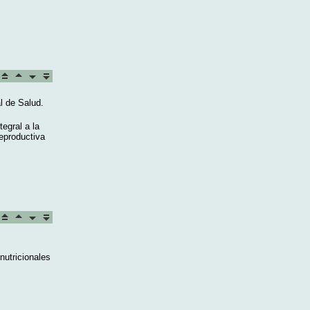
l de Salud.
egral a la
reproductiva
utricionales