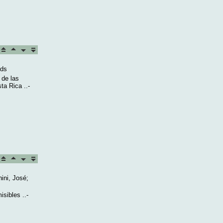
eds
 de las
ta Rica ..-
ini, José;
sibles ..-