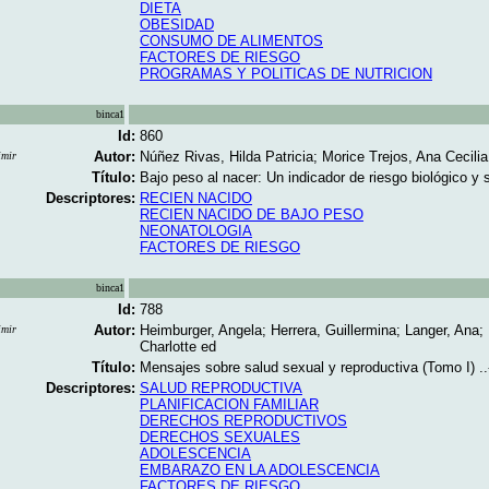
DIETA
OBESIDAD
CONSUMO DE ALIMENTOS
FACTORES DE RIESGO
PROGRAMAS Y POLITICAS DE NUTRICION
binca1
Id:
860
Autor:
Núñez Rivas, Hilda Patricia; Morice Trejos, Ana Cecilia
imir
Título:
Bajo peso al nacer: Un indicador de riesgo biológico y s
Descriptores:
RECIEN NACIDO
RECIEN NACIDO DE BAJO PESO
NEONATOLOGIA
FACTORES DE RIESGO
binca1
Id:
788
Autor:
Heimburger, Angela; Herrera, Guillermina; Langer, Ana; 
imir
Charlotte ed
Título:
Mensajes sobre salud sexual y reproductiva (Tomo I) ..
Descriptores:
SALUD REPRODUCTIVA
PLANIFICACION FAMILIAR
DERECHOS REPRODUCTIVOS
DERECHOS SEXUALES
ADOLESCENCIA
EMBARAZO EN LA ADOLESCENCIA
FACTORES DE RIESGO