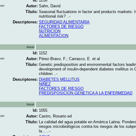
Id:
1250
Autor:
Sahn, David
imir
Título:
Seasonal fluctuations in factor and products markets: I
nutritional risk? ..-
Descriptores:
SEGURIDAD ALIMENTARIA
FACTORES DE RIESGO
NUTRICION
ALIMENTACION
binca1
Id:
1152
Autor:
Pérez-Bravo, F.; Carrasco, E. et al
imir
Título:
Genetic predisposition and environmental factors leadin
development of insulin-dependent diabetes mellitus in 
children ..-
Descriptores:
DIABETES MELLITUS
NIÑEZ
FACTORES DE RIESGO
PREDISPOSICION GENETICA A LA ENFERMEDAD
binca1
Id:
1055
Autor:
Castro, Rosario ed
imir
Título:
La calidad del agua potable en América Latina: Pondera
riesgos microbiológicos contra los riesgos de los subp
la... ..-