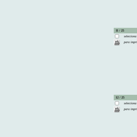
11 / 25
selecciona
para impr
12 / 25
selecciona
para impr