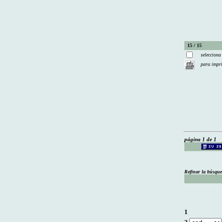
15 / 15
selecciona
para impr
página 1 de 1
Refinar la búsqu
1