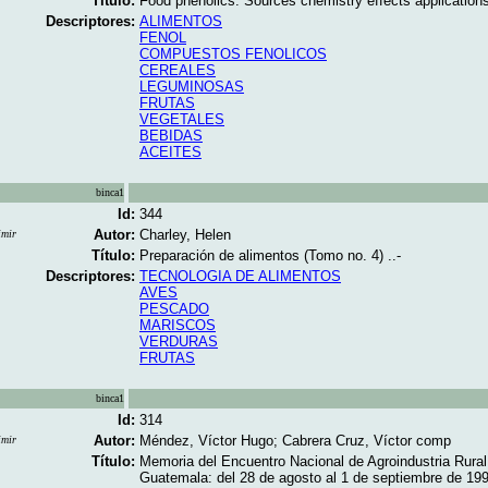
Título:
Food phenolics: Sources chemistry effects applications
Descriptores:
ALIMENTOS
FENOL
COMPUESTOS FENOLICOS
CEREALES
LEGUMINOSAS
FRUTAS
VEGETALES
BEBIDAS
ACEITES
binca1
Id:
344
Autor:
Charley, Helen
imir
Título:
Preparación de alimentos (Tomo no. 4) ..-
Descriptores:
TECNOLOGIA DE ALIMENTOS
AVES
PESCADO
MARISCOS
VERDURAS
FRUTAS
binca1
Id:
314
Autor:
Méndez, Víctor Hugo; Cabrera Cruz, Víctor comp
imir
Título:
Memoria del Encuentro Nacional de Agroindustria Rural 
Guatemala: del 28 de agosto al 1 de septiembre de 1995