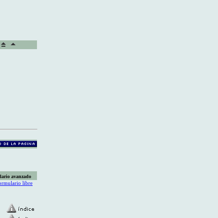
lario avanzado
ormulario libre