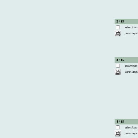
2 / 15
selecciona
para impr
3 / 15
selecciona
para impr
4 / 15
selecciona
para impr