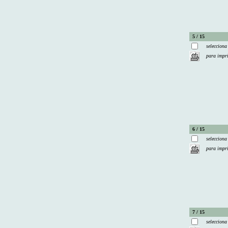
5 / 15
selecciona
para impr
6 / 15
selecciona
para impr
7 / 15
selecciona