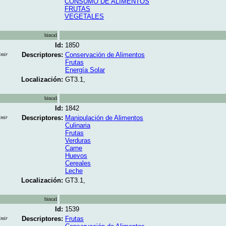
CONSUMO DE ALIMENTOS
FRUTAS
VEGETALES
binca1
Id:
1850
Descriptores:
Conservación de Alimentos
imir
Frutas
Energía Solar
Localización:
GT3.1,
binca1
Id:
1842
Descriptores:
Manipulación de Alimentos
imir
Culinaria
Frutas
Verduras
Carne
Huevos
Cereales
Leche
Localización:
GT3.1,
binca1
Id:
1539
Descriptores:
Frutas
imir