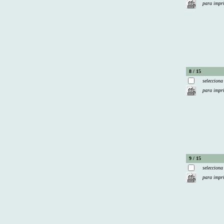
para impr
8 / 15
selecciona
para impr
9 / 15
selecciona
para impr