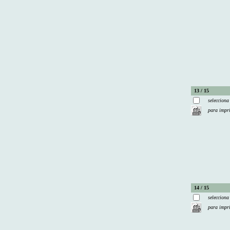
13 / 15
selecciona
para impr
14 / 15
selecciona
para impr