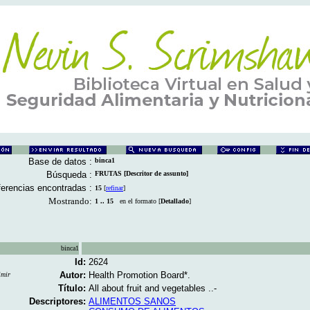
Base de datos :
binca1
Búsqueda :
FRUTAS [Descritor de assunto]
erencias encontradas :
15
[
refinar
]
Mostrando:
1 .. 15
en el formato [
Detallado
]
binca1
Id:
2624
Autor:
Health Promotion Board*.
imir
Título:
All about fruit and vegetables ..-
Descriptores:
ALIMENTOS SANOS