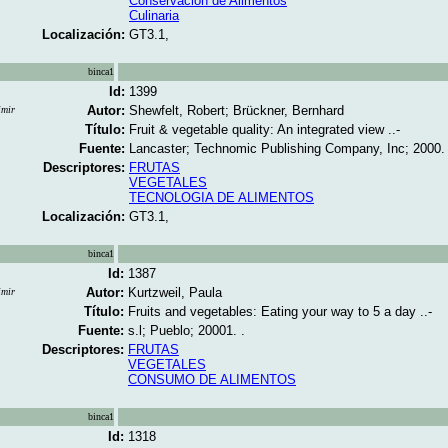
Conservación de Alimentos
Culinaria
Localización:
GT3.1,
binca1
Id:
1399
Autor:
Shewfelt, Robert; Brückner, Bernhard
imir
Título:
Fruit & vegetable quality: An integrated view ..-
Fuente:
Lancaster; Technomic Publishing Company, Inc; 2000. 
Descriptores:
FRUTAS
VEGETALES
TECNOLOGIA DE ALIMENTOS
Localización:
GT3.1,
binca1
Id:
1387
Autor:
Kurtzweil, Paula
imir
Título:
Fruits and vegetables: Eating your way to 5 a day ..-
Fuente:
s.l; Pueblo; 20001. .
Descriptores:
FRUTAS
VEGETALES
CONSUMO DE ALIMENTOS
binca1
Id:
1318