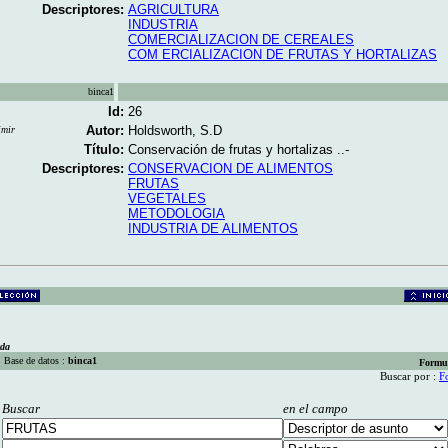
Descriptores:
AGRICULTURA
INDUSTRIA
COMERCIALIZACION DE CEREALES
COM ERCIALIZACION DE FRUTAS Y HORTALIZAS
binca1
Id:
26
Autor:
Holdsworth, S.D
imir
Título:
Conservación de frutas y hortalizas ..-
Descriptores:
CONSERVACION DE ALIMENTOS
FRUTAS
VEGETALES
METODOLOGIA
INDUSTRIA DE ALIMENTOS
eda
Base de datos :
binca1
Formu
Buscar por :
F
Buscar
en el campo