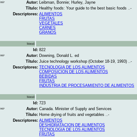
Autor:
Leibman, Bonnie; Hurley, Jayne
imir
Título:
Healthy foods: Your guide to the best basic foods ..-
Descriptores:
ALIMENTOS
FRUTAS
VEGETALES
CARNES
GRANOS
binca1
Id:
822
Autor:
Downing, Donald L. ed
imir
Título:
Juice technology workshop (October 18-19, 1993) ..-
Descriptores:
TECNOLOGIA DE LOS ALIMENTOS
COMPOSICION DE LOS ALIMENTOS
BEBIDAS
FRUTAS
INDUSTRIA DE PROCESAMIENTO DE ALIMENTOS
binca1
Id:
723
Autor:
Canada. Minister of Supply and Services
imir
Título:
Home drying of fruits and vegetables ..-
Descriptores:
ALIMENTOS
DESHIDRATACION DE ALIMENTOS
TECNOLOGIA DE LOS ALIMENTOS
FRUTAS