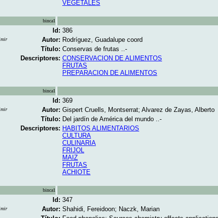
VEGETALES
binca1
Id:
386
Autor:
Rodríguez, Guadalupe coord
imir
Título:
Conservas de frutas ..-
Descriptores:
CONSERVACION DE ALIMENTOS
FRUTAS
PREPARACION DE ALIMENTOS
binca1
Id:
369
Autor:
Gispert Cruells, Montserrat; Alvarez de Zayas, Alberto
imir
Título:
Del jardín de América del mundo ..-
Descriptores:
HABITOS ALIMENTARIOS
CULTURA
CULINARIA
FRIJOL
MAIZ
FRUTAS
ACHIOTE
binca1
Id:
347
Autor:
Shahidi, Fereidoon; Naczk, Marian
imir