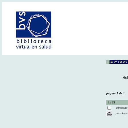
Ref
página 1 de 1
1 / 15
selecciona
para impr