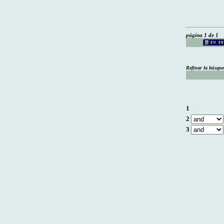
página 1 de 1
Refinar la búsqu
1
2
3