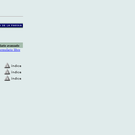
lario avanzado
ormulario libre