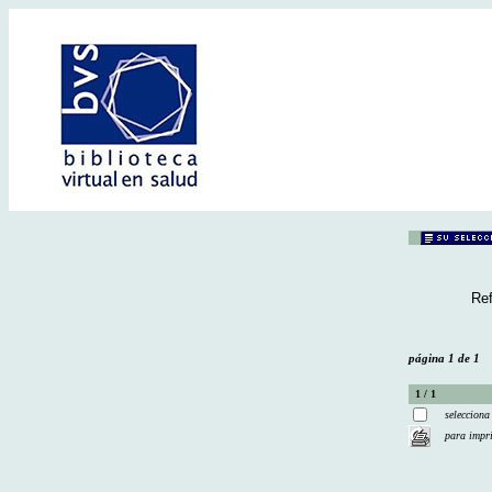
Ref
página 1 de 1
1 / 1
selecciona
para impr