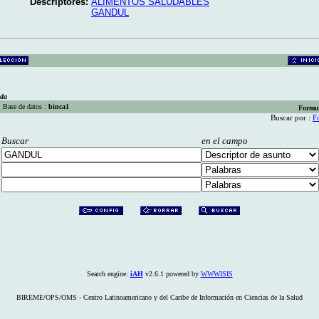
Descriptores:
ALIMENTOS SALUDABLES
GANDUL
eda
Base de datos :
binca1
Formu
Buscar por :
F
Buscar
en el campo
Search engine:
iAH
v2.6.1 powered by
WWWISIS
BIREME/OPS/OMS - Centro Latinoamericano y del Caribe de Información en Ciencias de la Salud