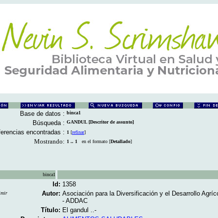
Base de datos :
binca1
Búsqueda :
GANDUL [Descritor de assunto]
erencias encontradas :
1
[
refinar
]
Mostrando:
1 .. 1
en el formato [
Detallado
]
binca1
Id:
1358
Autor:
Asociación para la Diversificación y el Desarrollo Agrí
imir
- ADDAC
Título:
El gandul ..-