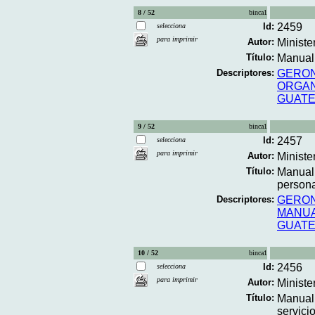
8 / 52
binca1
Id:
2459
selecciona
para imprimir
Autor:
Minister
Título:
Manual 
Descriptores:
GERON
ORGAN
GUAT
9 / 52
binca1
Id:
2457
selecciona
para imprimir
Autor:
Ministe
Título:
Manual 
persona
Descriptores:
GERON
MANU
GUAT
10 / 52
binca1
Id:
2456
selecciona
para imprimir
Autor:
Ministe
Título:
Manual 
servici