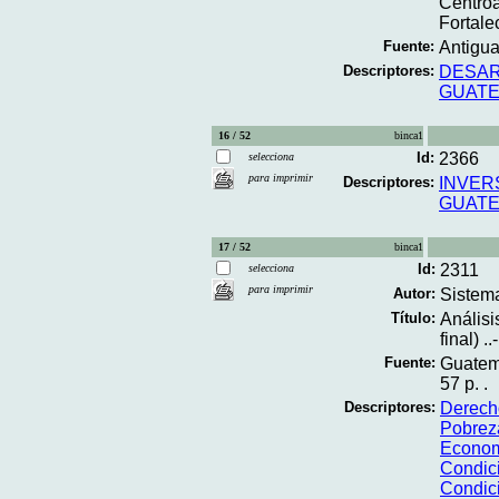
Centroa
Fortale
Fuente:
Antigua;
Descriptores:
DESAR
GUAT
16 / 52
binca1
Id:
2366
selecciona
para imprimir
Descriptores:
INVER
GUAT
17 / 52
binca1
Id:
2311
selecciona
para imprimir
Autor:
Sistem
Título:
Análisi
final) ..-
Fuente:
Guatem
57 p. .
Descriptores:
Derec
Pobrez
Econo
Condic
Condic