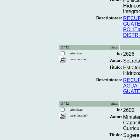
Polític
Hídrico
integra
Descriptores:
RECUR
GUAT
POLITI
DISTR
2 / 52
binca1
Id:
2626
selecciona
para imprimir
Autor:
Secreta
Título:
Estrate
Hídrico
Descriptores:
RECUR
AGUA
GUAT
3 / 52
binca1
Id:
2600
selecciona
para imprimir
Autor:
Ministe
Capaci
Curricu
Título:
Sugeren