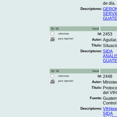
de día. .
Descriptores:
GERON
SERVI
GUAT
11 / 52
binca1
Id:
2453
selecciona
para imprimir
Autor:
Aguilar
Título:
Situaci
Descriptores:
SIDA
ANALIS
GUAT
12 / 52
binca1
Id:
2448
selecciona
para imprimir
Autor:
MIniste
Título:
Protoco
del VIH
Fuente:
Guatem
Control
Descriptores:
VIH/pre
SIDA