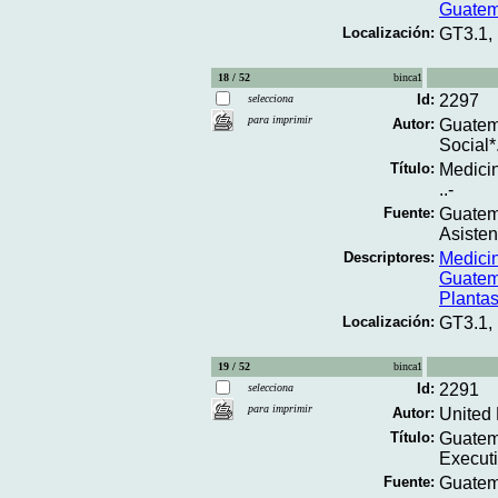
Guatem
Localización:
GT3.1,
18 / 52
binca1
Id:
2297
selecciona
para imprimir
Autor:
Guatema
Social*
Título:
Medicin
..-
Fuente:
Guatema
Asisten
Descriptores:
Medicin
Guatem
Planta
Localización:
GT3.1,
19 / 52
binca1
Id:
2291
selecciona
para imprimir
Autor:
United 
Título:
Guatem
Executi
Fuente:
Guatema