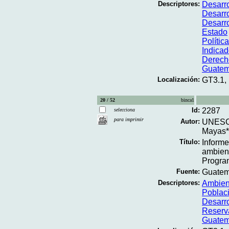
Descriptores:
Desarr
Desarr
Desarro
Estado
Polític
Indicad
Derec
Guatem
Localización:
GT3.1,
20 / 52
binca1
Id:
2287
selecciona
para imprimir
Autor:
UNESCO
Mayas*
Título:
Informe
ambient
Progra
Fuente:
Guatem
Descriptores:
Ambien
Poblac
Desarro
Reserv
Guatem