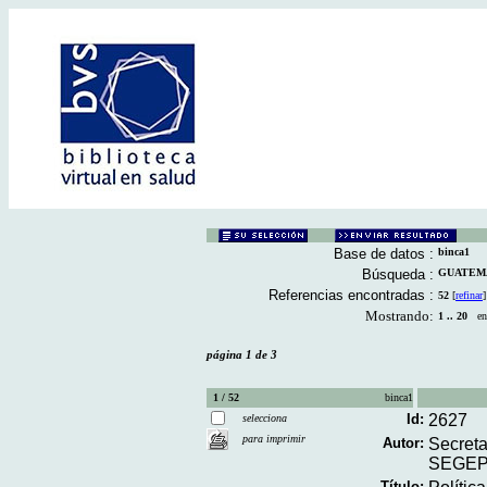
Base de datos :
binca1
Búsqueda :
GUATEMALA
Referencias encontradas :
52
[
refinar
]
Mostrando:
1 .. 20
en 
página 1 de 3
1 / 52
binca1
Id:
2627
selecciona
para imprimir
Autor:
Secreta
SEGEP
Título: