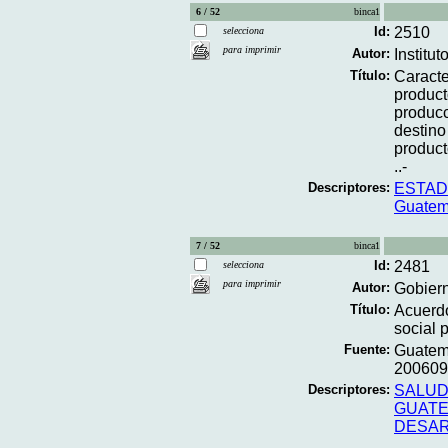
6 / 52
binca1
Id:
2510
selecciona
para imprimir
Autor:
Institu
Título:
Caracte
product
producc
destino
product
..-
Descriptores:
ESTAD
Guatem
7 / 52
binca1
Id:
2481
selecciona
para imprimir
Autor:
Gobiern
Título:
Acuerdo
social p
Fuente:
Guatema
2006092
Descriptores:
SALU
GUAT
DESAR