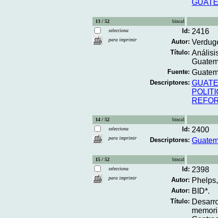
GUAT
13 / 52
binca1
Id:
2416
selecciona
para imprimir
Autor:
Verdugo
Título:
Análisi
Guatema
Fuente:
Guatemal
Descriptores:
GUAT
POLIT
REFOR
14 / 52
binca1
Id:
2400
selecciona
para imprimir
Descriptores:
Guatem
15 / 52
binca1
Id:
2398
selecciona
para imprimir
Autor:
Phelps,
Autor:
BID*.
Título:
Desarro
memori