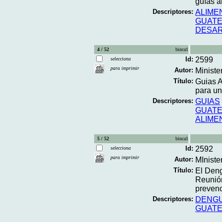
guías al
Descriptores:
ALIME
GUAT
DESAR
4 / 52
binca1
Id:
2599
selecciona
para imprimir
Autor:
Ministe
Título:
Guias A
para un
Descriptores:
GUIAS
GUAT
ALIME
5 / 52
binca1
Id:
2592
selecciona
para imprimir
Autor:
MIniste
Título:
El Deng
Reunión
prevenc
Descriptores:
DENGUE
GUAT