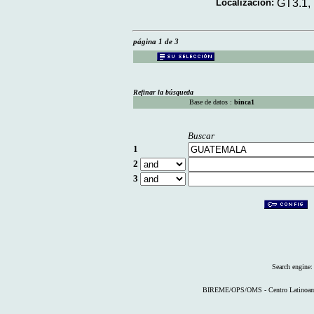
Localización:
GT3.1,
página 1 de 3
Refinar la búsqueda
Base de datos :
binca1
Buscar
1
2
3
Search engine
BIREME/OPS/OMS - Centro Latinoameri