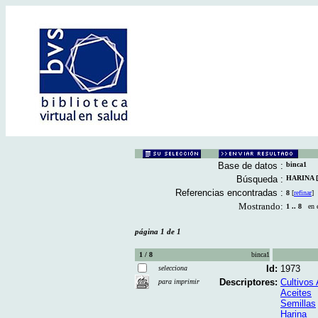
Base de datos :
binca1
Búsqueda :
HARINA [D
Referencias encontradas :
8
[
refinar
]
Mostrando:
1 .. 8
en el
página 1 de 1
1 / 8
binca1
Id:
1973
selecciona
Descriptores:
Cultivos 
para imprimir
Aceites
Semillas
Harina