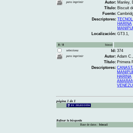
Autor:
Manley,
para imprimir
Título:
Biscuit d
Fuente:
Cambridg
Descriptores:
TECNOL
HARINA
MANIPU
Localización:
GT3.1,
8 / 8
binca1
Id:
374
selecciona
Autor:
Adam C.,
para imprimir
Título:
Primera R
Descriptores:
CANAST
MANIPU
HARINA
AMARA
VENEZU
página 1 de 1
Refinar la búsqueda
Base de datos :
binca1