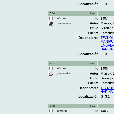
Localización:
GT3.1,
5 / 8
binca1
Id:
1407
selecciona
Autor:
Manley,
para imprimir
Título:
Biscuit p
Fuente:
Cambridg
Descriptores:
TECNOL
MANIPU
EMBALA
HARINA
Localización:
GT3.1,
6 / 8
binca1
Id:
1406
selecciona
Autor:
Manley,
para imprimir
Título:
Baking an
Fuente:
Cambridg
Descriptores:
TECNOL
HARINA
Localización:
GT3.1,
7 / 8
binca1
Id:
1405
selecciona