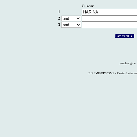
Buscar
1
2
3
Search engine
BIREME/OPS/OMS - Centro Latinoameri