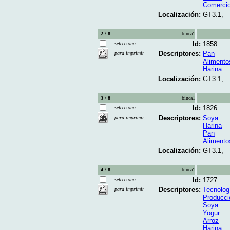
Comerci
Localización:
GT3.1,
2 / 8
binca1
Id:
1858
selecciona
Descriptores:
Pan
para imprimir
Alimento
Harina
Localización:
GT3.1,
3 / 8
binca1
Id:
1826
selecciona
Descriptores:
Soya
para imprimir
Harina
Pan
Alimento
Localización:
GT3.1,
4 / 8
binca1
Id:
1727
selecciona
Descriptores:
Tecnolog
para imprimir
Producci
Soya
Yogur
Arroz
Harina