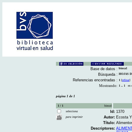
Base de datos :
binca1
Búsqueda :
HOJAS DE 
Referencias encontradas :
1
[
refinar
]
Mostrando:
1 .. 1
en el
página 1 de 1
1 / 1
binca1
Id:
1370
selecciona
Autor:
Ecosta Y
para imprimir
Título:
Alimentos
Descriptores:
ALIMEN