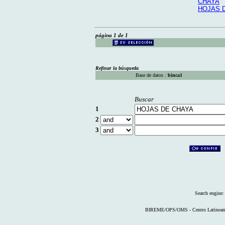
CHAYA
HOJAS 
página 1 de 1
Refinar la búsqueda
Base de datos :
binca1
Buscar
1
2
3
Search engine
BIREME/OPS/OMS - Centro Latinoameri