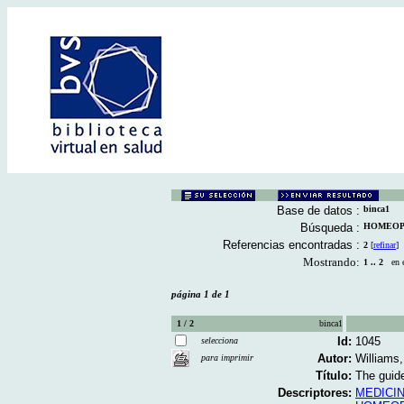
Base de datos :
binca1
Búsqueda :
HOMEOPATI
Referencias encontradas :
2
[
refinar
]
Mostrando:
1 .. 2
en el
página 1 de 1
1 / 2
binca1
Id:
1045
selecciona
Autor:
Williams,
para imprimir
Título:
The guide
Descriptores:
MEDICIN