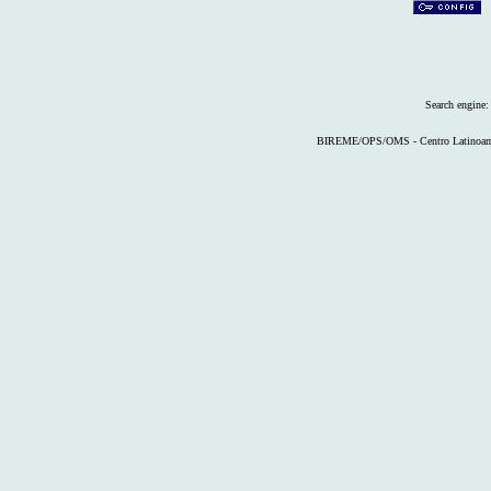
Search engine
BIREME/OPS/OMS - Centro Latinoameri