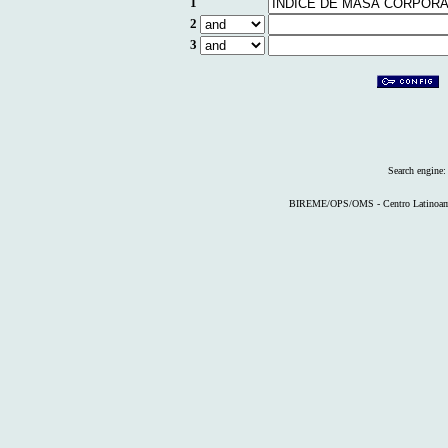
1
2
3
Search engine
BIREME/OPS/OMS - Centro Latinoameri