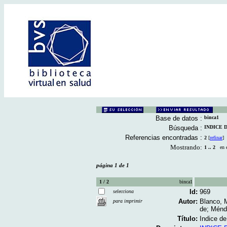
Base de datos :
binca1
Búsqueda :
INDICE D
Referencias encontradas :
2
[
refinar
]
Mostrando:
1 .. 2
en el
página 1 de 1
1 / 2
binca1
Id:
969
selecciona
Autor:
Blanco, 
para imprimir
de; Ménd
Título:
Indice de