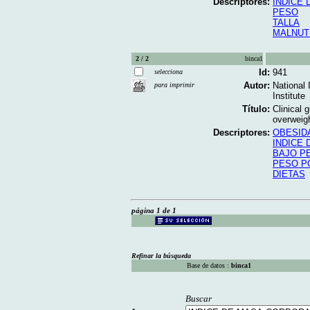
Descriptores:
INDICE
PESO
TALLA
MALNUT
2 / 2
binca1
Id:
941
selecciona
Autor:
National 
para imprimir
Institute
Título:
Clinical 
overweigh
Descriptores:
OBESID
INDICE
BAJO P
PESO P
DIETAS
página 1 de 1
Refinar la búsqueda
Base de datos :
binca1
Buscar