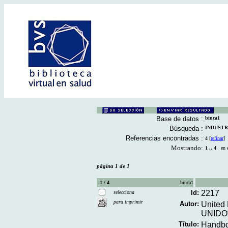
Base de datos :
binca1
Búsqueda :
INDUSTRIA
Referencias encontradas :
4
[
refinar
]
Mostrando:
1 .. 4
en el
página 1 de 1
1 / 4
binca1
Id:
2217
selecciona
para imprimir
Autor:
United 
UNIDO
Título:
Handboo