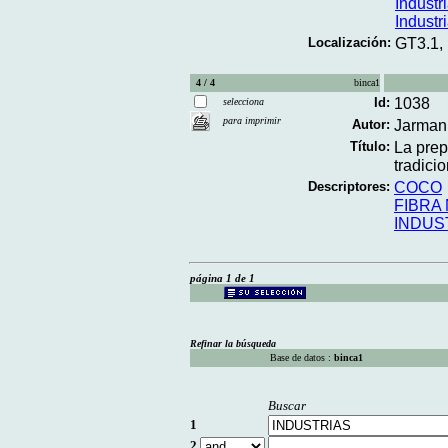
Industr
Industr
Localización:
GT3.1,
4 / 4
binca1
Id:
1038
selecciona
para imprimir
Autor:
Jarman
Título:
La prep
tradicio
Descriptores:
COCO
FIBRA
INDUS
página 1 de 1
Refinar la búsqueda
Base de datos :
binca1
Buscar
1
2