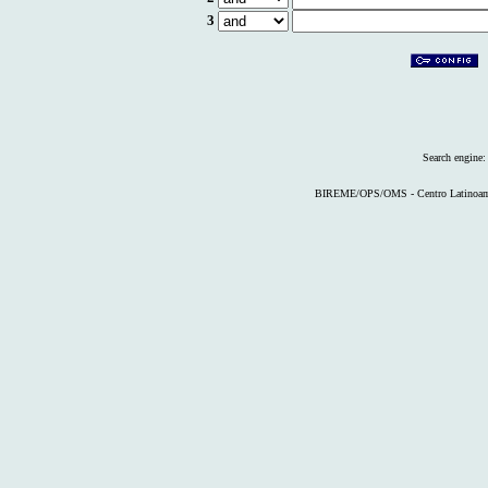
3
Search engine
BIREME/OPS/OMS - Centro Latinoameri