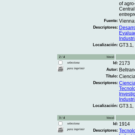
of agro-
Central
entrepr
Fuente:
Vienna;
Descriptores:
Desarr
Evalua
Industr
Localización:
GT3.1,
2 / 4
binca1
Id:
2173
selecciona
para imprimir
Autor:
Beltran
Título:
Ciencia
Descriptores:
Cienci
Tecnol
Investi
Industr
Localización:
GT3.1,
3 / 4
binca1
Id:
1914
selecciona
para imprimir
Descriptores:
Tecnol