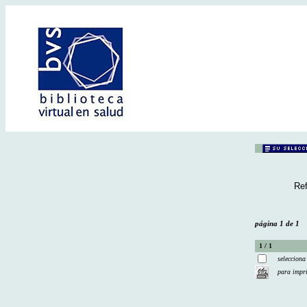
Ref
página 1 de 1
1 / 1
selecciona
para impr