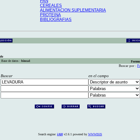
PAN
CEREALES
ALIMENTACION SUPLEMENTARIA
PROTEINA
BIBLIOGRAFIAS
eda
Base de datos :
binca1
Formu
Buscar por :
F
Buscar
en el campo
Search engine:
iAH
v2.6.1 powered by
WWWISIS