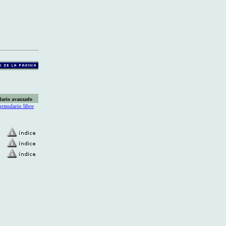
lario avanzado
ormulario libre