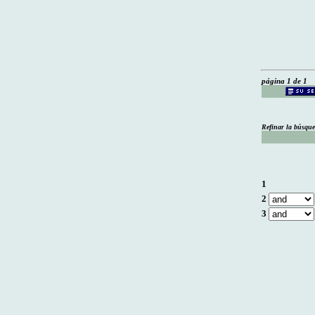
página 1 de 1
Refinar la búsqu
1
2
3