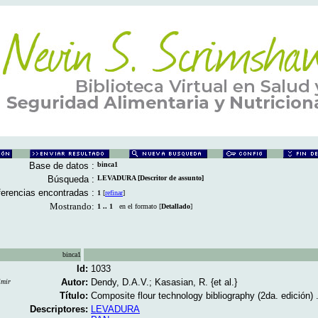
Base de datos :
binca1
Búsqueda :
LEVADURA [Descritor de assunto]
erencias encontradas :
1
[
refinar
]
Mostrando:
1 .. 1
en el formato [
Detallado
]
binca1
Id:
1033
Autor:
Dendy, D.A.V.; Kasasian, R. {et al.}
imir
Título:
Composite flour technology bibliography (2da. edición) .
Descriptores:
LEVADURA