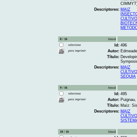
CIMMYT) 
Descriptores:
MAIZ
INSECT
CULTIV
BIOTEC
METODO
8 / 16
binca1
Id:
496
selecciona
Autor:
Edmeades,
para imprimir
Título:
Developin
Symposiu
Descriptores:
MAIZ
CULTIV
SEQUIA
9 / 16
binca1
Id:
495
selecciona
Autor:
Puignau,
para imprimir
Título:
Maíz: Sis
Descriptores:
MAIZ
CULTIV
SISTEM
10 / 16
binca1