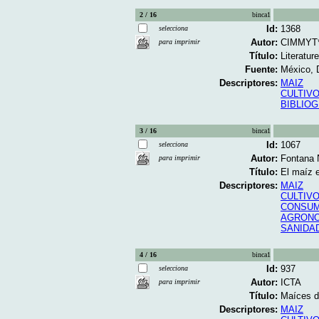
2 / 16
binca1
Id:
1368
selecciona
Autor:
CIMMYT*
para imprimir
Título:
Literatur
Fuente:
México, 
Descriptores:
MAIZ
CULTIVO
BIBLIO
3 / 16
binca1
Id:
1067
selecciona
Autor:
Fontana 
para imprimir
Título:
El maíz e
Descriptores:
MAIZ
CULTIVO
CONSUM
AGRONO
SANIDA
4 / 16
binca1
Id:
937
selecciona
Autor:
ICTA
para imprimir
Título:
Maíces de
Descriptores:
MAIZ