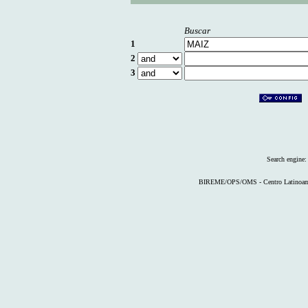
Buscar
1
2
3
Search engine
BIREME/OPS/OMS - Centro Latinoameri