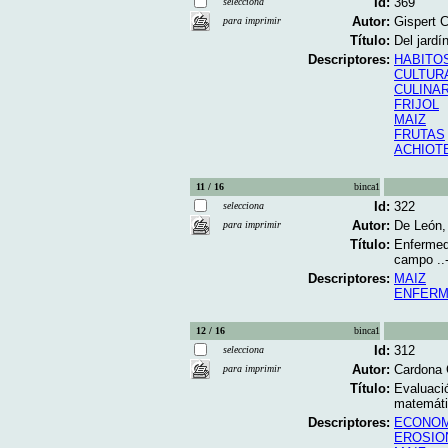
Id:
369
selecciona
Autor:
Gispert C
para imprimir
Título:
Del jardí
Descriptores:
HABITO
CULTUR
CULINAR
FRIJOL
MAIZ
FRUTAS
ACHIOT
11 / 16
binca1
Id:
322
selecciona
Autor:
De León,
para imprimir
Título:
Enfermeda
campo ..
Descriptores:
MAIZ
ENFERM
12 / 16
binca1
Id:
312
selecciona
Autor:
Cardona C
para imprimir
Título:
Evaluaci
matemátic
Descriptores:
ECONOM
EROSIO