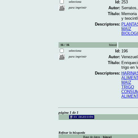
Id:
253
selecciona
Autor:
Serratos,
para imprimir
Título:
Memoria d
y teocint
Descriptores:
PLANTA
MAIZ
BIOLOG
16 / 16
binca1
Id:
196
selecciona
Autor:
Venezuela
para imprimir
Título:
Enriqueci
trigo en 
Descriptores:
HARINA
ALIMEN
MAIZ
TRIGO
CONSUM
ALIMEN
página 1 de 1
Refinar la búsqueda
Base de datos :
binca1