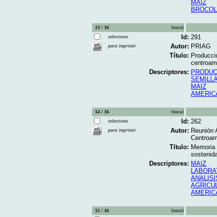
MAIZ
BROCOL
13 / 16
binca1
Id:
291
selecciona
Autor:
PRIAG
para imprimir
Título:
Producció
centroame
Descriptores:
PRODUC
SEMILL
MAIZ
AMERIC
14 / 16
binca1
Id:
262
selecciona
Autor:
Reunión 
para imprimir
Centroam
Título:
Memoria R
sostenida
Descriptores:
MAIZ
LABORA
ANALISI
AGRICU
AMERIC
15 / 16
binca1