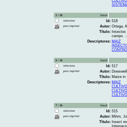
CULTIVO
SISTEM
5 / 16
binca1
Id:
518
selecciona
Autor:
Ortega, A
para imprimir
Título:
Insectos 
campo ..
Descriptores:
MAIZ
INSECT
CONTRO
6 / 16
binca1
Id:
517
selecciona
Autor:
Dowswell,
para imprimir
Título:
Maize in t
Descriptores:
MAIZ
CULTIVO
CULTIV
CULTIVO
7 / 16
binca1
Id:
515
selecciona
Autor:
Mihm, Jo
para imprimir
Título:
Insect re
Internaci