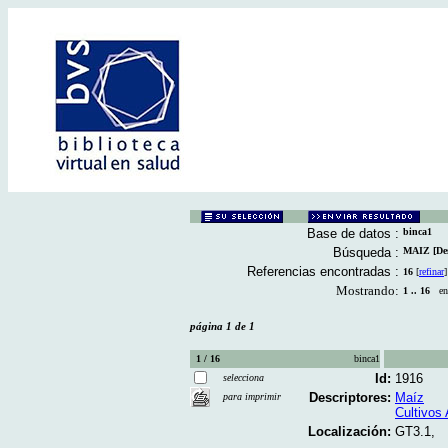
Base de datos :
binca1
Búsqueda :
MAIZ [Des
Referencias encontradas :
16
[
refinar
]
Mostrando:
1 .. 16
en 
página 1 de 1
1 / 16
binca1
Id:
1916
selecciona
Descriptores:
Maíz
para imprimir
Cultivos 
Localización:
GT3.1,