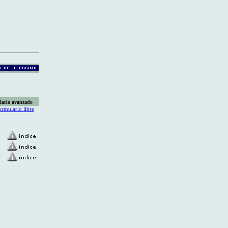
lario avanzado
ormulario libre