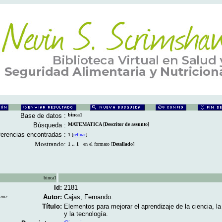
Base de datos :
binca1
Búsqueda :
MATEMATICA [Descritor de assunto]
erencias encontradas :
1
[
refinar
]
Mostrando:
1 .. 1
en el formato [
Detallado
]
binca1
Id:
2181
Autor:
Cajas, Fernando.
imir
Título:
Elementos para mejorar el aprendizaje de la ciencia, l
y la tecnología.