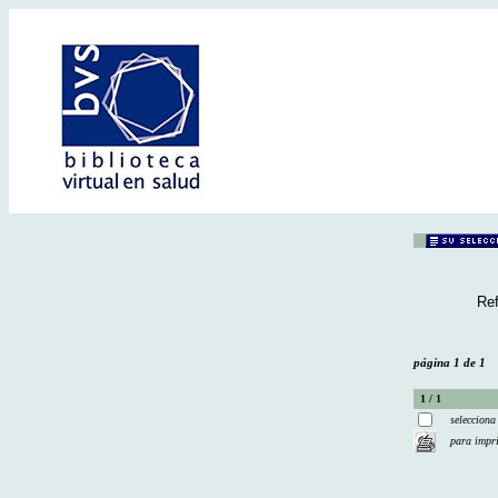
Ref
página 1 de 1
1 / 1
selecciona
para impr