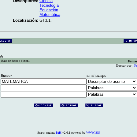
Descriptores:
Ciencia
Tecnología
Educación
Matemática
Localización:
GT3.1,
eda
Base de datos :
binca1
Formu
Buscar por :
F
Buscar
en el campo
Search engine:
iAH
v2.6.1 powered by
WWWISIS