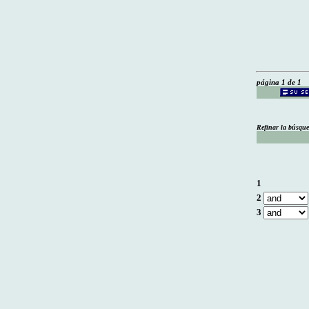
página 1 de 1
Refinar la búsqu
1
2
3