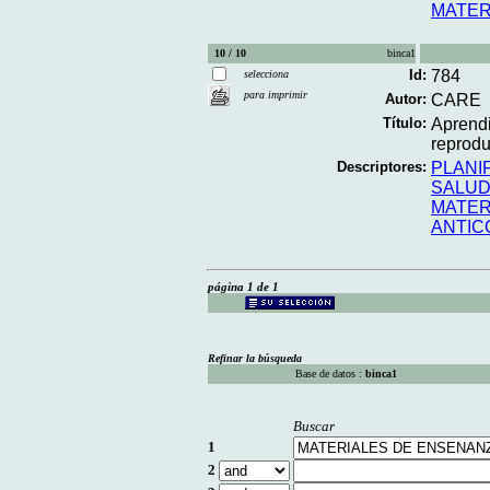
MATER
10 / 10
binca1
Id:
784
selecciona
para imprimir
Autor:
CARE
Título:
Aprendi
reproduc
Descriptores:
PLANI
SALUD
MATER
ANTIC
página 1 de 1
Refinar la búsqueda
Base de datos :
binca1
Buscar
1
2