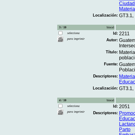
Ciudad
Materi
Localización:
GT3.1,
3 / 10
binca1
Id:
2211
selecciona
para imprimir
Autor:
Guatema
Interse
Título:
Materia
poblaci
Fuente:
Guatema
Poblaci
Descriptores:
Materi
Educac
Localización:
GT3.1,
4 / 10
binca1
Id:
2051
selecciona
para imprimir
Descriptores:
Promoc
Educac
Lactan
Parto
Embar