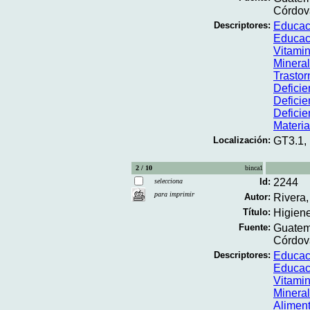
Córdova
Descriptores:
Educac
Educaci
Vitami
Minera
Trastor
Deficie
Deficie
Deficie
Materi
Localización:
GT3.1,
2 / 10
binca1
Id:
2244
selecciona
para imprimir
Autor:
Rivera,
Título:
Higiene
Fuente:
Guatema
Córdova
Descriptores:
Educac
Educaci
Vitami
Minera
Aliment