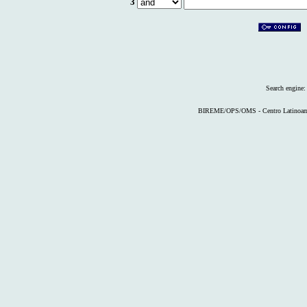
3
Search engine
BIREME/OPS/OMS - Centro Latinoameri