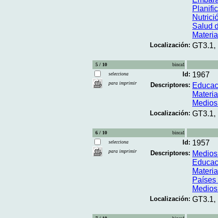
Planifi
Nutrició
Salud d
Materi
Localización:
GT3.1,
5 / 10
binca1
Id:
1967
selecciona
para imprimir
Descriptores:
Educaci
Materi
Medios
Localización:
GT3.1,
6 / 10
binca1
Id:
1957
selecciona
para imprimir
Descriptores:
Medios
Educaci
Materi
Países 
Medios
Localización:
GT3.1,