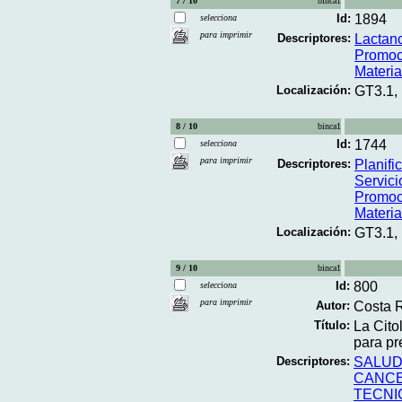
7 / 10
binca1
Id:
1894
selecciona
para imprimir
Descriptores:
Lactan
Promoc
Materi
Localización:
GT3.1,
8 / 10
binca1
Id:
1744
selecciona
para imprimir
Descriptores:
Planifi
Servici
Promoc
Materi
Localización:
GT3.1,
9 / 10
binca1
Id:
800
selecciona
para imprimir
Autor:
Costa R
Título:
La Cito
para pre
Descriptores:
SALUD
CANCE
TECNI