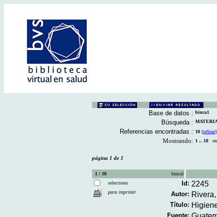
Base de datos :
binca1
Búsqueda :
MATERIAL
Referencias encontradas :
10
[
refinar
]
Mostrando:
1 .. 10
en 
página 1 de 1
1 / 10
binca1
Id:
2245
selecciona
para imprimir
Autor:
Rivera,
Título:
Higiene
Fuente:
Guatema