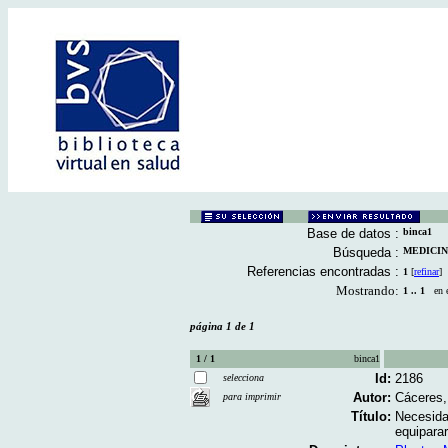
Base de datos :
binca1
Búsqueda :
MEDICINA
Referencias encontradas :
1
[
refinar
]
Mostrando:
1 .. 1
en el
página 1 de 1
1 / 1
binca1
Id:
2186
selecciona
Autor:
Cáceres,
para imprimir
Título:
Necesidad
equiparar 