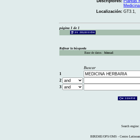
Descriptores:
Plantas 
Medicina
Localización:
GT3.1,
página 1 de 1
Refinar la búsqueda
Base de datos :
binca1
Buscar
1
2
3
Search engine
BIREME/OPS/OMS - Centro Latinoameri