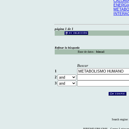
CALORI
ENERGI
METABO
INTERA
página 1 de 1
Refinar la búsqueda
Base de datos :
binca1
Buscar
1
2
3
Search engine
BIREME/OPS/OMS - Centro Latinoameri