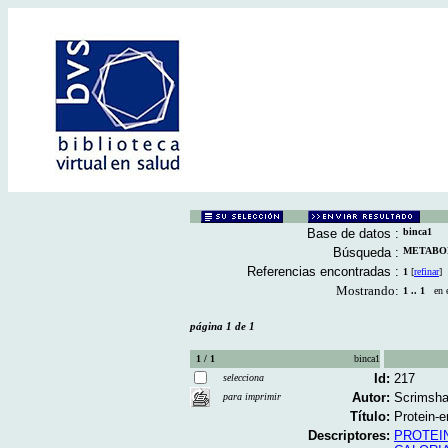
Base de datos :
binca1
Búsqueda :
METABOLI
Referencias encontradas :
1
[
refinar
]
Mostrando:
1 .. 1
en el
página 1 de 1
1 / 1
binca1
Id:
217
selecciona
Autor:
Scrimsha
para imprimir
Título:
Protein-e
Descriptores:
PROTEI