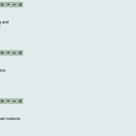
ng and
-
atos
dad materna