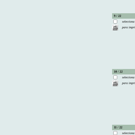
9 / 22
selecciona
para impr
10 / 22
selecciona
para impr
11 / 22
selecciona