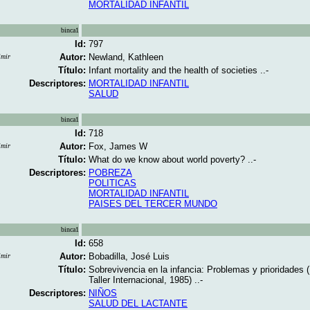
MORTALIDAD INFANTIL
binca1
Id:
797
Autor:
Newland, Kathleen
imir
Título:
Infant mortality and the health of societies ..-
Descriptores:
MORTALIDAD INFANTIL
SALUD
binca1
Id:
718
Autor:
Fox, James W
imir
Título:
What do we know about world poverty? ..-
Descriptores:
POBREZA
POLITICAS
MORTALIDAD INFANTIL
PAISES DEL TERCER MUNDO
binca1
Id:
658
Autor:
Bobadilla, José Luis
imir
Título:
Sobrevivencia en la infancia: Problemas y prioridades (
Taller Internacional, 1985) ..-
Descriptores:
NIÑOS
SALUD DEL LACTANTE