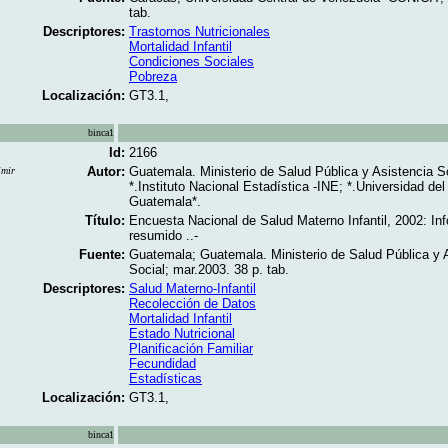
tab.
Descriptores:
Trastornos Nutricionales
Mortalidad Infantil
Condiciones Sociales
Pobreza
Localización:
GT3.1,
binca1
Id:
2166
Autor:
Guatemala. Ministerio de Salud Pública y Asistencia So
imir
*.Instituto Nacional Estadística -INE; *.Universidad del
Guatemala*.
Título:
Encuesta Nacional de Salud Materno Infantil, 2002: In
resumido ..-
Fuente:
Guatemala; Guatemala. Ministerio de Salud Pública y 
Social; mar.2003. 38 p. tab.
Descriptores:
Salud Materno-Infantil
Recolección de Datos
Mortalidad Infantil
Estado Nutricional
Planificación Familiar
Fecundidad
Estadísticas
Localización:
GT3.1,
binca1