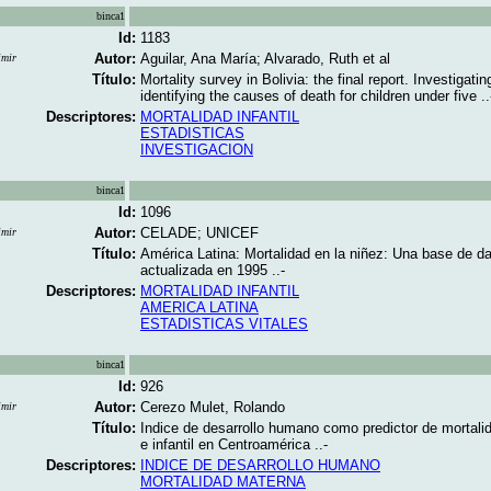
binca1
Id:
1183
Autor:
Aguilar, Ana María; Alvarado, Ruth et al
imir
Título:
Mortality survey in Bolivia: the final report. Investigati
identifying the causes of death for children under five ..
Descriptores:
MORTALIDAD INFANTIL
ESTADISTICAS
INVESTIGACION
binca1
Id:
1096
Autor:
CELADE; UNICEF
imir
Título:
América Latina: Mortalidad en la niñez: Una base de d
actualizada en 1995 ..-
Descriptores:
MORTALIDAD INFANTIL
AMERICA LATINA
ESTADISTICAS VITALES
binca1
Id:
926
Autor:
Cerezo Mulet, Rolando
imir
Título:
Indice de desarrollo humano como predictor de mortali
e infantil en Centroamérica ..-
Descriptores:
INDICE DE DESARROLLO HUMANO
MORTALIDAD MATERNA