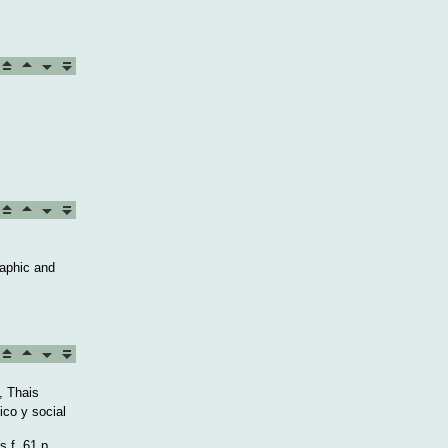
raphic and
, Thais
ico y social
.f. 61 p.