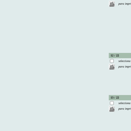
para impr
12 / 22
selecciona
para impr
13 / 22
selecciona
para impr