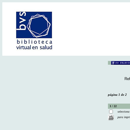
Ref
página 1 de 2
1 / 22
selecciona
para impr