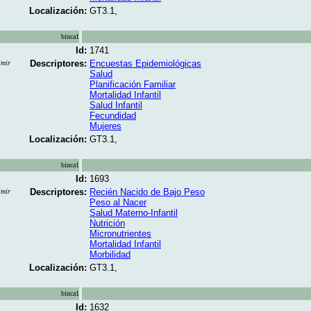
Localización:
GT3.1,
binca1
Id:
1741
Descriptores:
Encuestas Epidemiológicas
imir
Salud
Planificación Familiar
Mortalidad Infantil
Salud Infantil
Fecundidad
Mujeres
Localización:
GT3.1,
binca1
Id:
1693
Descriptores:
Recién Nacido de Bajo Peso
imir
Peso al Nacer
Salud Materno-Infantil
Nutrición
Micronutrientes
Mortalidad Infantil
Morbilidad
Localización:
GT3.1,
binca1
Id:
1632