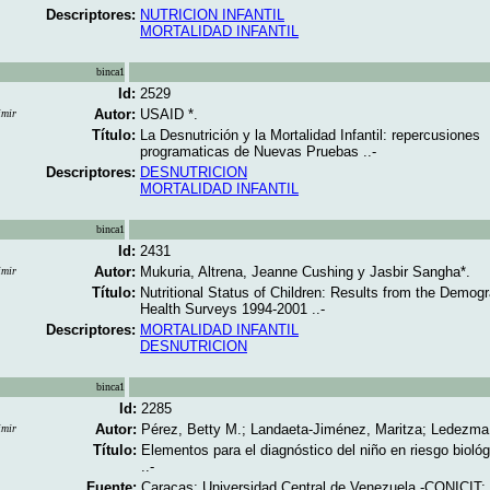
Descriptores:
NUTRICION INFANTIL
MORTALIDAD INFANTIL
binca1
Id:
2529
Autor:
USAID *.
imir
Título:
La Desnutrición y la Mortalidad Infantil: repercusiones
programaticas de Nuevas Pruebas ..-
Descriptores:
DESNUTRICION
MORTALIDAD INFANTIL
binca1
Id:
2431
Autor:
Mukuria, Altrena, Jeanne Cushing y Jasbir Sangha*.
imir
Título:
Nutritional Status of Children: Results from the Demog
Health Surveys 1994-2001 ..-
Descriptores:
MORTALIDAD INFANTIL
DESNUTRICION
binca1
Id:
2285
Autor:
Pérez, Betty M.; Landaeta-Jiménez, Maritza; Ledezma
imir
Título:
Elementos para el diagnóstico del niño en riesgo biológ
..-
Fuente:
Caracas; Universidad Central de Venezuela -CONICIT; s