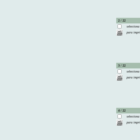
2 / 22
selecciona
para impr
3 / 22
selecciona
para impr
4 / 22
selecciona
para impr