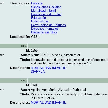
Descriptores:
Pobreza
imir
Condiciones Sociales
Mortalidad Infantil
Condiciones de Salud
Educación
Estadísticas
Formulación de Políticas
Derechos Humanos
Bienestar del Niño
Localización:
GT3.1,
binca1
Id:
1255
Autor:
Morris, Saul; Cousens, Simon et al
imir
Título:
Is prevalence of diarrhea a better predictor of subseque
and weight gain than diarrhea incidence? ..-
Descriptores:
MORTALIDAD INFANTIL
DIARREA
binca1
Id:
1191
Autor:
Aguilar, Ana María; Alvarado, Ruth et al
imir
Título:
Protocol for a survey of mortality in children under five
in El Alto, Bolivia ..-
Descriptores:
MORTALIDAD INFANTIL