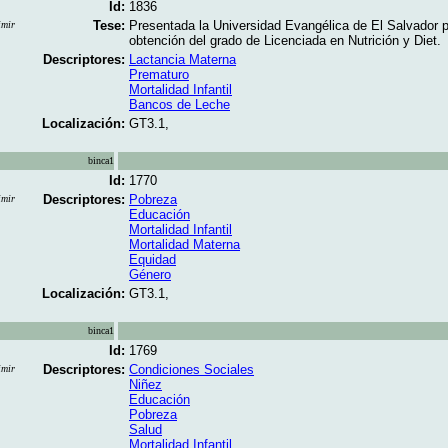
Id:
1836
Tese:
Presentada la Universidad Evangélica de El Salvador 
imir
obtención del grado de Licenciada en Nutrición y Diet.
Descriptores:
Lactancia Materna
Prematuro
Mortalidad Infantil
Bancos de Leche
Localización:
GT3.1,
binca1
Id:
1770
Descriptores:
Pobreza
imir
Educación
Mortalidad Infantil
Mortalidad Materna
Equidad
Género
Localización:
GT3.1,
binca1
Id:
1769
Descriptores:
Condiciones Sociales
imir
Niñez
Educación
Pobreza
Salud
Mortalidad Infantil