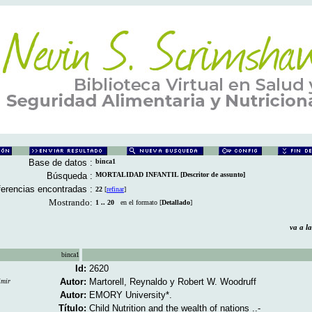
Base de datos :
binca1
Búsqueda :
MORTALIDAD INFANTIL [Descritor de assunto]
erencias encontradas :
22
[
refinar
]
Mostrando:
1 .. 20
en el formato [
Detallado
]
va a 
binca1
Id:
2620
Autor:
Martorell, Reynaldo y Robert W. Woodruff
imir
Autor:
EMORY University*.
Título:
Child Nutrition and the wealth of nations ..-