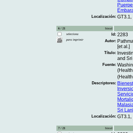
Puerpe
Embar
Localización:
GT3.1,
6 / 21
binca1
Id:
2283
selecciona
para imprimir
Autor:
Pathman
[et al.]
Título:
Investi
and Sri
Fuente:
Washing
(Health
(Health
Descriptores:
Bienes
Inversi
Servici
Mortal
Malasi
Sri Lan
Localización:
GT3.1,
7 / 21
binca1