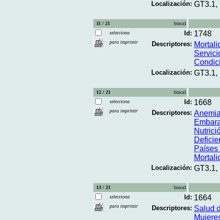
Localización:
GT3.1,
11 / 21
binca1
Id:
1748
selecciona
para imprimir
Descriptores:
Mortal
Servici
Condic
Localización:
GT3.1,
12 / 21
binca1
Id:
1668
selecciona
para imprimir
Descriptores:
Anemi
Embar
Nutrici
Deficie
Países 
Mortal
Localización:
GT3.1,
13 / 21
binca1
Id:
1664
selecciona
para imprimir
Descriptores:
Salud d
Mujere