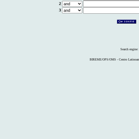
2
3
Search engine
BIREME/OPS/OMS - Centro Latinoameri