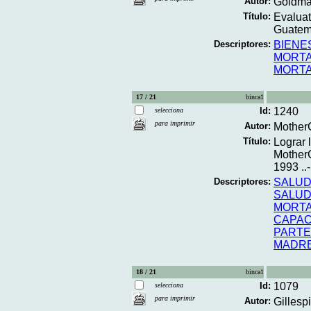
Autor:
Goldma
Título:
Evaluat
Guatema
Descriptores:
BIENE
MORTA
MORTA
17 / 21
binca1
Id:
1240
selecciona
para imprimir
Autor:
Mother
Título:
Lograr 
MotherC
1993 ..-
Descriptores:
SALUD
SALUD
MORTA
CAPAC
PART
MADR
18 / 21
binca1
Id:
1079
selecciona
para imprimir
Autor:
Gillespi