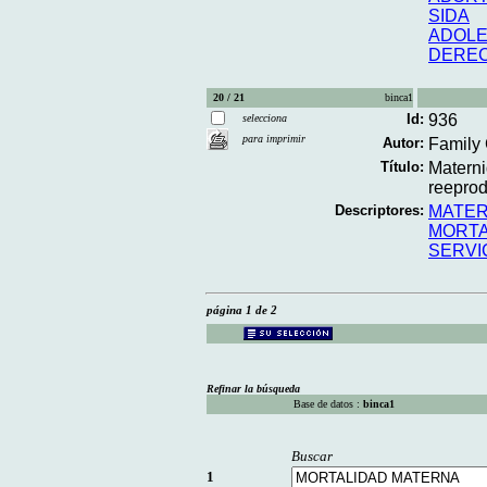
SIDA
ADOLE
DERE
20 / 21
binca1
Id:
936
selecciona
para imprimir
Autor:
Family 
Título:
Materni
reeprod
Descriptores:
MATER
MORTA
SERVI
página 1 de 2
Refinar la búsqueda
Base de datos :
binca1
Buscar
1