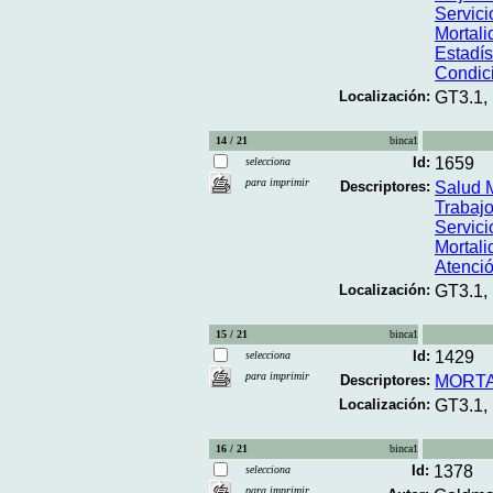
Servici
Mortal
Estadís
Condic
Localización:
GT3.1,
14 / 21
binca1
Id:
1659
selecciona
para imprimir
Descriptores:
Salud M
Trabajo
Servici
Mortal
Atenció
Localización:
GT3.1,
15 / 21
binca1
Id:
1429
selecciona
para imprimir
Descriptores:
MORTA
Localización:
GT3.1,
16 / 21
binca1
Id:
1378
selecciona
para imprimir