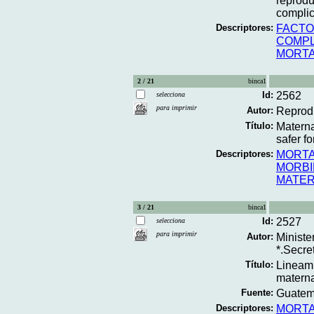
reprodu
complic
Descriptores:
FACTO
COMPL
MORTA
2 / 21
binca1
Id:
2562
selecciona
para imprimir
Autor:
Reprodu
Título:
Materna
safer f
Descriptores:
MORTA
MORBI
MATER
3 / 21
binca1
Id:
2527
selecciona
para imprimir
Autor:
Ministe
*.Secre
Título:
Lineami
materna
Fuente:
Guatema
Descriptores:
MORTA