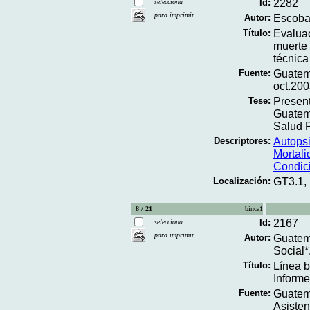
Id:
2282
selecciona
para imprimir
Autor:
Escoba
Título:
Evaluac
muerte 
técnica
Fuente:
Guatem
oct.200
Tese:
Present
Guatem
Salud P
Descriptores:
Autops
Mortal
Condic
Localización:
GT3.1,
8 / 21
binca1
Id:
2167
selecciona
para imprimir
Autor:
Guatema
Social*
Título:
Línea b
Informe 
Fuente:
Guatema
Asisten