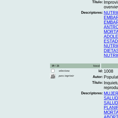
Título:
Improvi
overvie
Descriptores:
NUTRI
EMBAR
EMBA
ANTR
MORTA
ADOL
ESTAD
NUTRI
DIETA
NUTRI
19 / 21
binca1
Id:
1008
selecciona
para imprimir
Autor:
Popula
Título:
Inquiet
reproduc
Descriptores:
MUJE
SALUD
SALU
PLANI
MORTA
ABOR