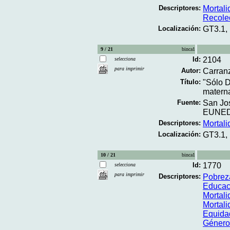
Descriptores:
Mortal
Recole
Localización:
GT3.1,
9 / 21
binca1
Id:
2104
selecciona
para imprimir
Autor:
Carranz
Título:
"Sólo D
materna
Fuente:
San Jos
EUNED;
Descriptores:
Mortal
Localización:
GT3.1,
10 / 21
binca1
Id:
1770
selecciona
para imprimir
Descriptores:
Pobrez
Educac
Mortali
Mortal
Equida
Género