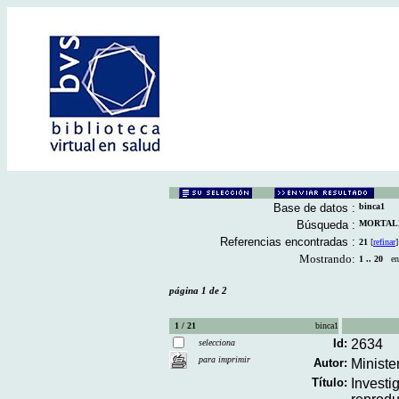
Base de datos :
binca1
Búsqueda :
MORTALID
Referencias encontradas :
21
[
refinar
]
Mostrando:
1 .. 20
en 
página 1 de 2
1 / 21
binca1
Id:
2634
selecciona
para imprimir
Autor:
Ministe
Título:
Investi