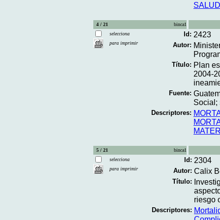
SALUD
4 / 21
binca1
Id:
2423
selecciona
para imprimir
Autor:
Ministe
Program
Título:
Plan es
2004-2
ineamien
Fuente:
Guatema
Social; 
Descriptores:
MORTA
MORTA
MATERN
5 / 21
binca1
Id:
2304
selecciona
para imprimir
Autor:
Calix Bo
Título:
Investi
aspecto
riesgo o
Descriptores:
Mortal
Compli