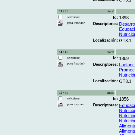
13 / 41
binca1
Id:
1898
selecciona
para imprimir
Descriptores:
Desarrol
Educaci
Nutrición
Localización:
GT3.1,
14 / 41
binca1
Id:
1869
selecciona
para imprimir
Descriptores:
Lactanc
Promoci
Nutrición
Localización:
GT3.1,
15 / 41
binca1
Id:
1856
selecciona
para imprimir
Descriptores:
Educaci
Nutrició
Nutrición
Nutrició
Aliment
Aliment