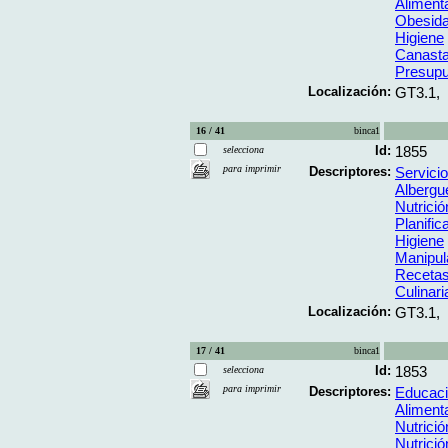
Aliment
Obesid
Higiene
Canasta
Presupu
Localización:
GT3.1,
16 / 41
binca1
Id:
1855
selecciona
para imprimir
Descriptores:
Servici
Albergu
Nutrición
Planifi
Higiene
Manipul
Receta
Culinari
Localización:
GT3.1,
17 / 41
binca1
Id:
1853
selecciona
para imprimir
Descriptores:
Educaci
Aliment
Nutrició
Nutrición