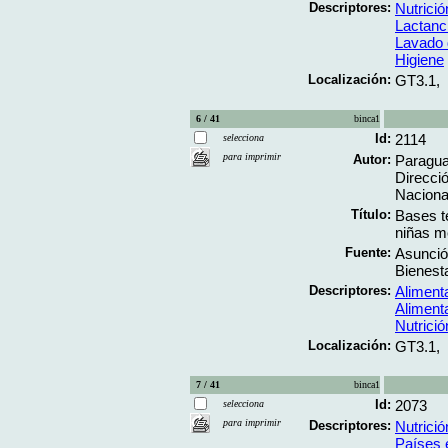
Descriptores:
Nutrición
Lactanc
Lavado
Higiene
Localización:
GT3.1,
6 / 41
binca1
Id:
2114
selecciona
para imprimir
Autor:
Paraguay
Direcci
Nacional
Título:
Bases té
niñas m
Fuente:
Asunció
Bienesta
Descriptores:
Aliment
Aliment
Nutrición
Localización:
GT3.1,
7 / 41
binca1
Id:
2073
selecciona
para imprimir
Descriptores:
Nutrición
Países 