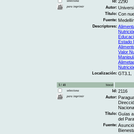
Id:
2290
selecciona
para imprimir
Autor:
Universi
Título:
Con nue
Fuente:
Medellín
Descriptores:
Aliment
Nutrició
Educaci
Estado N
Aliment
Valor Nu
Manipul
Alimeta
Nutrición
Localización:
GT3.1,
5 / 41
binca1
Id:
2116
selecciona
para imprimir
Autor:
Paraguay
Direcci
Nacional
Título:
Guías a
del Para
Fuente:
Asunció
Bienesta