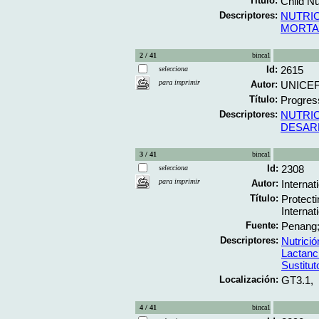
Título:
Child Nu
Descriptores:
NUTRIC
MORTAL
2 / 41
binca1
Id:
2615
selecciona
para imprimir
Autor:
UNICEF
Título:
Progress
Descriptores:
NUTRIC
DESAR
3 / 41
binca1
Id:
2308
selecciona
para imprimir
Autor:
Interna
Título:
Protecti
Internat
Fuente:
Penang; 
Descriptores:
Nutrición
Lactanc
Sustitu
Localización:
GT3.1,
4 / 41
binca1