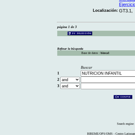
Ejercici
Localización:
GT3.1,
página 1 de 3
Refinar la búsqueda
Base de datos :
binca1
Buscar
1
2
3
Search engine
BIREME/OPS/OMS - Centro Latinoameri