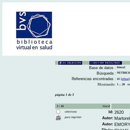
Base de datos :
binca1
Búsqueda :
NUTRICION
Referencias encontradas :
41
[
refinar
]
Mostrando:
1 .. 20
en 
página 1 de 3
1 / 41
binca1
Id:
2620
selecciona
para imprimir
Autor:
Martore
Autor:
EMORY U