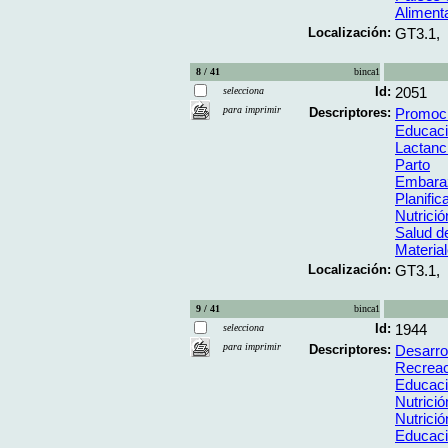
Aliment
Localización:
GT3.1,
8 / 41
binca1
Id:
2051
selecciona
para imprimir
Descriptores:
Promoci
Educaci
Lactanc
Parto
Embara
Planific
Nutrición
Salud d
Materia
Localización:
GT3.1,
9 / 41
binca1
Id:
1944
selecciona
para imprimir
Descriptores:
Desarrol
Recreac
Educaci
Nutrició
Nutrición
Educaci