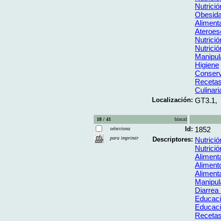
Nutrició
Obesid
Aliment
Ateroes
Nutrició
Nutrició
Manipul
Higiene
Conserv
Receta
Culinari
Localización:
GT3.1,
18 / 41
binca1
Id:
1852
selecciona
para imprimir
Descriptores:
Nutrició
Nutrición
Aliment
Aliment
Alimenta
Manipul
Diarrea I
Educaci
Educaci
Receta