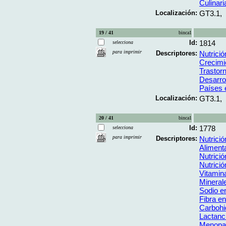
Culinari
Localización:
GT3.1,
19 / 41
binca1
Id:
1814
selecciona
para imprimir
Descriptores:
Nutrición
Crecimi
Trastor
Desarrol
Países 
Localización:
GT3.1,
20 / 41
binca1
Id:
1778
selecciona
para imprimir
Descriptores:
Nutrició
Aliment
Nutrició
Nutrición
Vitamin
Mineral
Sodio en
Fibra en
Carbohid
Lactanc
Menopa