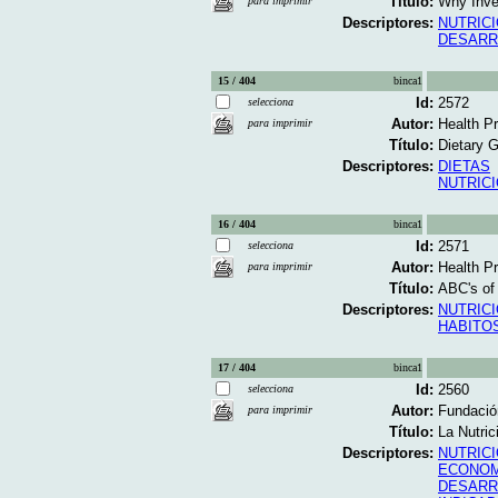
Título:
Why Inves
para imprimir
Descriptores:
NUTRIC
DESARR
15 / 404
binca1
Id:
2572
selecciona
Autor:
Health P
para imprimir
Título:
Dietary G
Descriptores:
DIETAS
NUTRIC
16 / 404
binca1
Id:
2571
selecciona
Autor:
Health P
para imprimir
Título:
ABC's of 
Descriptores:
NUTRIC
HABITOS
17 / 404
binca1
Id:
2560
selecciona
Autor:
Fundació
para imprimir
Título:
La Nutrici
Descriptores:
NUTRIC
ECONOM
DESARR