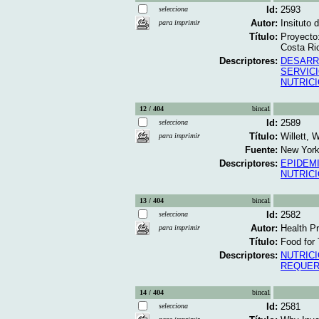
Id:
2593
selecciona
Autor:
Insituto
para imprimir
Título:
Proyecto:
Costa Ri
Descriptores:
DESARR
SERVIC
NUTRIC
12 / 404
binca1
Id:
2589
selecciona
Título:
Willett, W
para imprimir
Fuente:
New York;
Descriptores:
EPIDEM
NUTRIC
13 / 404
binca1
Id:
2582
selecciona
Autor:
Health P
para imprimir
Título:
Food for 
Descriptores:
NUTRIC
REQUER
14 / 404
binca1
Id:
2581
selecciona