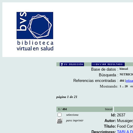
Base de datos :
binca1
Búsqueda :
NUTRICION
Referencias encontradas :
404
[
refina
Mostrando:
1 .. 20
en 
página 1 de 21
1 / 404
binca1
Id:
2637
selecciona
Autor:
Musaiger
para imprimir
Título:
Food Comp
Descriptores:
TABLA 