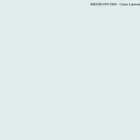
BIREME/OPS/OMS - Centro Latinoameri