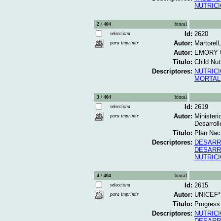
NUTRIC
2 / 404
binca1
Id:
2620
selecciona
Autor:
Martorell
para imprimir
Autor:
EMORY Un
Título:
Child Nut
Descriptores:
NUTRICI
MORTALI
3 / 404
binca1
Id:
2619
selecciona
Autor:
Ministeri
para imprimir
Desarrol
Título:
Plan Naci
Descriptores:
DESARR
DESARR
NUTRIC
4 / 404
binca1
Id:
2615
selecciona
Autor:
UNICEF*
para imprimir
Título:
Progress 
Descriptores:
NUTRICI
DESARR