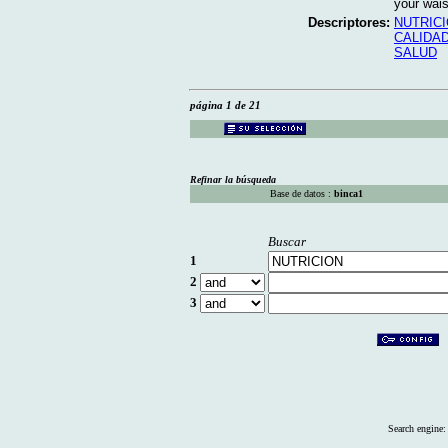
your wais
Descriptores:
NUTRIC
CALIDAD
SALUD
página 1 de 21
Refinar la búsqueda
Base de datos :
binca1
Buscar
1
2
3
Search engine