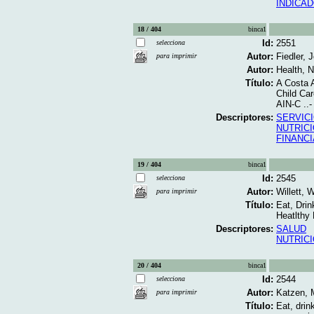
INDICA
18 / 404
binca1
Id:
2551
selecciona
Autor:
Fiedler, 
para imprimir
Autor:
Health, N
Título:
A Costa 
Child Car
AIN-C ..-
Descriptores:
SERVIC
NUTRIC
FINANC
19 / 404
binca1
Id:
2545
selecciona
Autor:
Willett, 
para imprimir
Título:
Eat, Drin
Heatlthy 
Descriptores:
SALUD
NUTRIC
20 / 404
binca1
Id:
2544
selecciona
Autor:
Katzen, M
para imprimir
Título:
Eat, drin