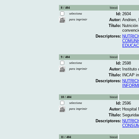
8 / 404
binca1
Id:
2604
selecciona
Autor:
Andrien, 
para imprimir
Título:
Nutrición
convencio
Descriptores:
NUTRIC
COMUNI
EDUCAC
9 / 404
binca1
Id:
2598
selecciona
Autor:
Institut
para imprimir
Título:
INCAP in
Descriptores:
NUTRICIO
INFORM
10 / 404
binca1
Id:
2596
selecciona
Autor:
Hospital 
para imprimir
Título:
Seguridad
Descriptores:
NUTRIC
CONSUM
11 / 404
binca1