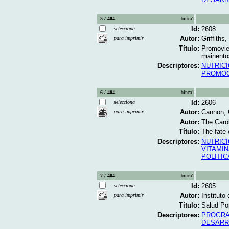
5 / 404
binca1
Id:
2608
selecciona
Autor:
Griffiths
para imprimir
Título:
Promovien
mainento
Descriptores:
NUTRICI
PROMOC
6 / 404
binca1
Id:
2606
selecciona
Autor:
Cannon, 
para imprimir
Autor:
The Carol
Título:
The fate 
Descriptores:
NUTRIC
VITAMIN
POLITIC
7 / 404
binca1
Id:
2605
selecciona
Autor:
Instituto
para imprimir
Título:
Salud Pop
Descriptores:
PROGRA
DESARR