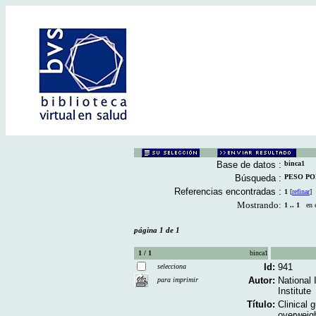
Base de datos :
binca1
Búsqueda :
PESO POR 
Referencias encontradas :
1
[
refinar
]
Mostrando:
1 .. 1
en el
página 1 de 1
1 / 1
binca1
Id:
941
selecciona
Autor:
National 
para imprimir
Institute
Título:
Clinical 
overweigh