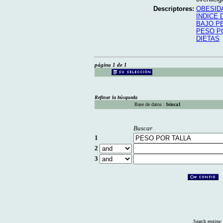
Descriptores:
OBESID
INDICE
BAJO P
PESO P
DIETAS
página 1 de 1
Refinar la búsqueda
Base de datos :
binca1
Buscar
1
2
3
Search engine