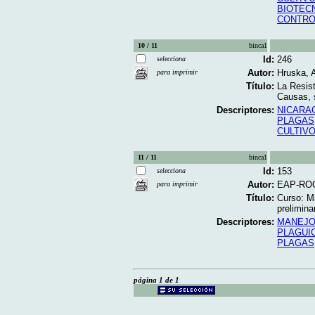
BIOTEC
CONTRO
10 / 11
binca1
Id:
246
selecciona
Autor:
Hruska, A
para imprimir
Título:
La Resist
Causas, s
Descriptores:
NICARA
PLAGAS
CULTIV
11 / 11
binca1
Id:
153
selecciona
Autor:
EAP-RO
para imprimir
Título:
Curso: M
preliminar
Descriptores:
MANEJO
PLAGUI
PLAGAS
página 1 de 1