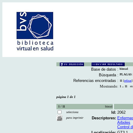
Base de datos :
binca1
Búsqueda :
PLAGAS [D
Referencias encontradas :
11
[
refinar
]
Mostrando:
1 .. 11
en e
página 1 de 1
1 / 11
binca1
Id:
2062
selecciona
Descriptores:
Enfermed
para imprimir
Arboles
Control 
Localización:
GT3.1,