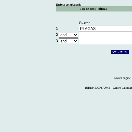
Refinar la búsqueda
Base de datos :
binca1
Buscar
1
2
3
Search engine
BIREME/OPS/OMS - Centro Latinoameri