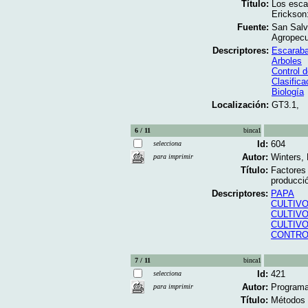
Título:
Los esca
Erickson
Fuente:
San Salv
Agropecu
Descriptores:
Escaraba
Arboles
Control 
Clasifica
Biología
Localización:
GT3.1,
6 / 11
binca1
Id:
604
selecciona
Autor:
Winters,
para imprimir
Título:
Factores 
producció
Descriptores:
PAPA
CULTIVO
CULTIV
CULTIVO
CONTRO
7 / 11
binca1
Id:
421
selecciona
Autor:
Programa
para imprimir
Título:
Métodos 