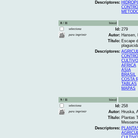
Descriptores:
HIDROP
CONTRO
METODO
8 / 11
binca1
Id:
279
selecciona
Autor:
Hansen, 
para imprimir
Título:
Escape de
plaguicid
Descriptores:
AGRICU
CONTRO
CULTIV
AFRICA
ASIA
BRASIL
COSTA 
TABLAS
MAPAS
9 / 11
binca1
Id:
258
selecciona
Autor:
Hruska, A
para imprimir
Título:
Plantas T
Mesoamer
Descriptores:
PLANTA
AGRICU
CULTIVO