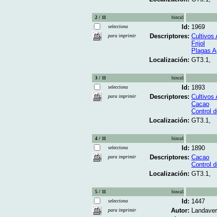
2 / 11
binca1
Id:
1969
selecciona
Descriptores:
Cultivos 
para imprimir
Frijol
Plagas A
Localización:
GT3.1,
3 / 11
binca1
Id:
1893
selecciona
Descriptores:
Cultivos 
para imprimir
Cacao
Control 
Localización:
GT3.1,
4 / 11
binca1
Id:
1890
selecciona
Descriptores:
Cacao
para imprimir
Control 
Localización:
GT3.1,
5 / 11
binca1
Id:
1447
selecciona
Autor:
Landaver
para imprimir