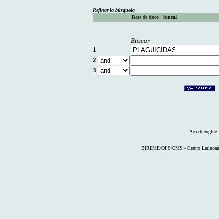
Refinar la búsqueda
Base de datos :
binca1
Buscar
1
2
3
Search engine
BIREME/OPS/OMS - Centro Latinoameri