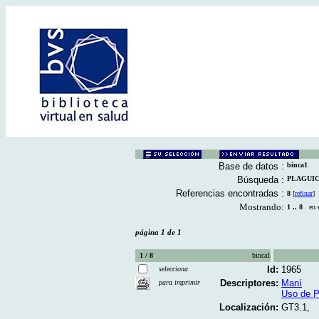
Base de datos :
binca1
Búsqueda :
PLAGUICID
Referencias encontradas :
8
[
refinar
]
Mostrando:
1 .. 8
en el
página 1 de 1
1 / 8
binca1
Id:
1965
selecciona
Descriptores:
Maní
para imprimir
Uso de P
Localización:
GT3.1,