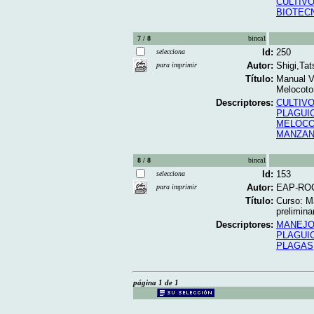
CULTIV
BIOTEC
7 / 8
binca1
Id:
250
selecciona
Autor:
Shigi,Ta
para imprimir
Título:
Manual V
Melocoton
Descriptores:
CULTIV
PLAGUI
MELOC
MANZA
8 / 8
binca1
Id:
153
selecciona
Autor:
EAP-RO
para imprimir
Título:
Curso: M
preliminar
Descriptores:
MANEJO
PLAGUI
PLAGAS
página 1 de 1