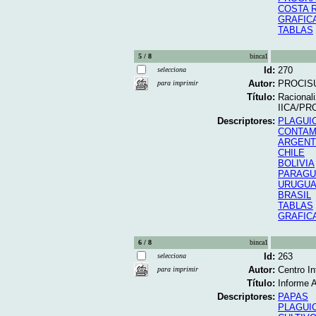
COSTA 
GRAFIC
TABLAS
5 / 8
binca1
Id:
270
selecciona
Autor:
PROCISU
para imprimir
Título:
Racionali
IICA/PRO
Descriptores:
PLAGUI
CONTAM
ARGENT
CHILE
BOLIVIA
PARAGU
URUGUA
BRASIL
TABLAS
GRAFIC
6 / 8
binca1
Id:
263
selecciona
Autor:
Centro In
para imprimir
Título:
Informe A
Descriptores:
PAPAS
PLAGUI