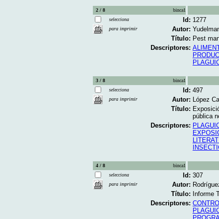
2 / 8
binca1
Id:
1277
selecciona
Autor:
Yudelman
para imprimir
Título:
Pest mana
Descriptores:
ALIMEN
PRODUC
PLAGUI
3 / 8
binca1
Id:
497
selecciona
Autor:
López Car
para imprimir
Título:
Exposici
pública no
Descriptores:
PLAGUI
EXPOSIC
LITERAT
INSECT
4 / 8
binca1
Id:
307
selecciona
Autor:
Rodríguez
para imprimir
Título:
Informe 
Descriptores:
CONTRO
PLAGUI
PROGR