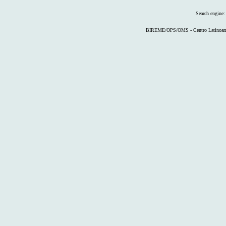
Search engine
BIREME/OPS/OMS - Centro Latinoameri