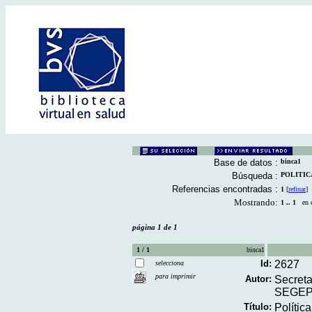
Base de datos :
binca1
Búsqueda :
POLITICA 
Referencias encontradas :
1
[
refinar
]
Mostrando:
1 .. 1
en el
página 1 de 1
1 / 1
binca1
Id:
2627
selecciona
para imprimir
Autor:
Secreta
SEGEP
Título:
Polític