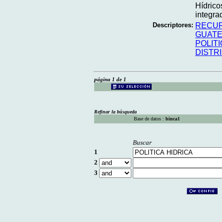
Hídrico
integra
Descriptores:
RECUR
GUAT
POLITI
DISTR
página 1 de 1
Refinar la búsqueda
Base de datos :
binca1
Buscar
1
2
3