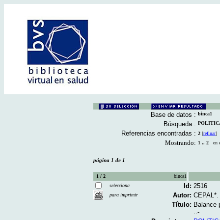
Base de datos :
binca1
Búsqueda :
POLITICA
Referencias encontradas :
2
[
refinar
]
Mostrando:
1 .. 2
en el
página 1 de 1
1 / 2
binca1
Id:
2516
selecciona
Autor:
CEPAL*.
para imprimir
Título:
Balance p
..-