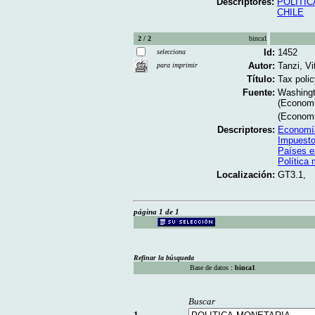
Descriptores:
POLITI
CHILE
2 / 2
binca1
Id:
1452
selecciona
Autor:
Tanzi, Vi
para imprimir
Título:
Tax polic
Fuente:
Washingt
(Economi
(Economi
Descriptores:
Economí
Impuest
Países e
Política 
Localización:
GT3.1,
página 1 de 1
Refinar la búsqueda
Base de datos :
binca1
Buscar
1