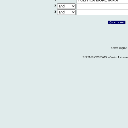
2
3
Search engine
BIREME/OPS/OMS - Centro Latinoameri