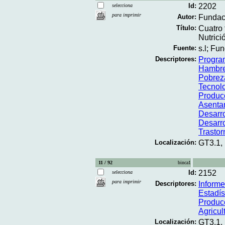
Id:
2202
selecciona
para imprimir
Autor:
Fundac
Título:
Cuatro 
Nutrici
Fuente:
s.l; Fu
Descriptores:
Progra
Hambr
Pobrez
Tecnol
Produc
Asenta
Desarro
Desarro
Trastor
Localización:
GT3.1,
11 / 92
binca1
Id:
2152
selecciona
para imprimir
Descriptores:
Inform
Estadís
Produc
Agricul
Localización:
GT3.1,