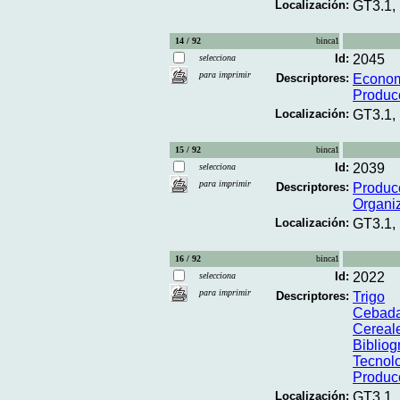
Localización:
GT3.1,
14 / 92
binca1
Id:
2045
selecciona
para imprimir
Descriptores:
Econo
Produc
Localización:
GT3.1,
15 / 92
binca1
Id:
2039
selecciona
para imprimir
Descriptores:
Produc
Organi
Localización:
GT3.1,
16 / 92
binca1
Id:
2022
selecciona
para imprimir
Descriptores:
Trigo
Cebad
Cereal
Bibliog
Tecnolo
Produc
Localización:
GT3.1,