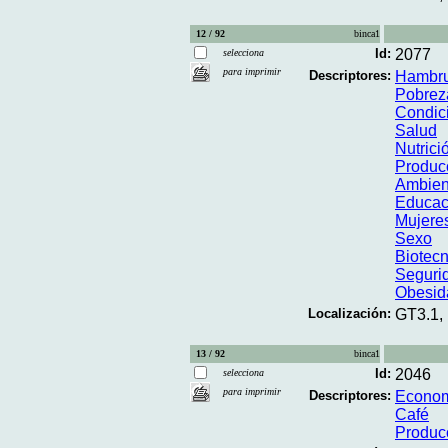
12 / 92
binca1
Id:
2077
selecciona
para imprimir
Descriptores:
Hambr
Pobrez
Condic
Salud
Nutrici
Produc
Ambien
Educaci
Mujere
Sexo
Biotecn
Segurid
Obesid
Localización:
GT3.1,
13 / 92
binca1
Id:
2046
selecciona
para imprimir
Descriptores:
Econo
Café
Produc