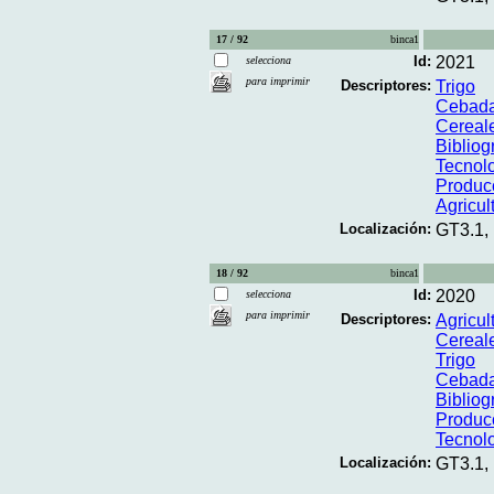
17 / 92
binca1
Id:
2021
selecciona
para imprimir
Descriptores:
Trigo
Cebad
Cereal
Bibliog
Tecnolo
Produc
Agricul
Localización:
GT3.1,
18 / 92
binca1
Id:
2020
selecciona
para imprimir
Descriptores:
Agricul
Cereal
Trigo
Cebad
Bibliog
Produc
Tecnolo
Localización:
GT3.1,