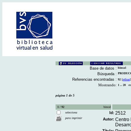
Base de datos :
binca1
Búsqueda :
PRODUCCI
Referencias encontradas :
92
[
refinar
]
Mostrando:
1 .. 20
en 
página 1 de 5
1 / 92
binca1
Id:
2512
selecciona
para imprimir
Autor:
Centro 
Desarro
Título: