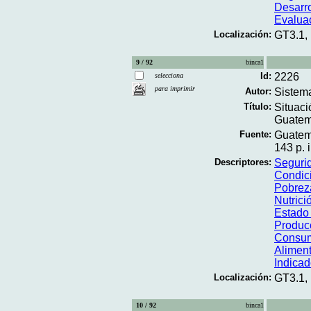
Desarr
Evalua
Localización:
GT3.1,
9 / 92
binca1
Id:
2226
selecciona
para imprimir
Autor:
Sistem
Título:
Situaci
Guatema
Fuente:
Guatem
143 p. i
Descriptores:
Segurid
Condic
Pobrez
Nutrici
Estado 
Produc
Consum
Aliment
Indicad
Localización:
GT3.1,
10 / 92
binca1