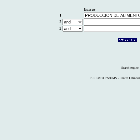
Buscar
1
2
3
Search engine
BIREME/OPS/OMS - Centro Latinoameri