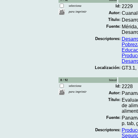
Id:
2229
selecciona
para imprimir
Autor:
Cuanalo
Título:
Desarro
Fuente:
Mérida
Desarro
Descriptores:
Desarro
Pobrez
Educac
Produc
Desarro
Localización:
GT3.1,
8 / 92
binca1
Id:
2228
selecciona
para imprimir
Autor:
Panamá.
Título:
Evaluac
de alim
aliment
Fuente:
Panamá;
p. tab, 
Descriptores:
Produc
Segurid