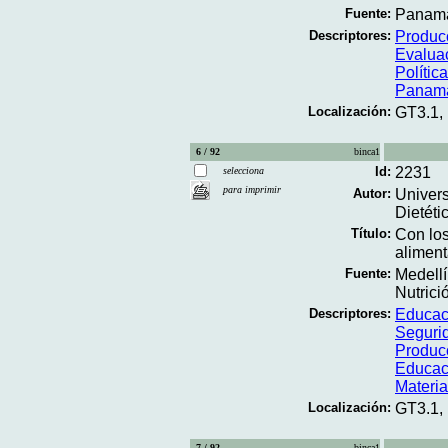
Fuente:
Panamá;
Descriptores:
Produc
Evalua
Polític
Panam
Localización:
GT3.1,
6 / 92
binca1
Id:
2231
selecciona
para imprimir
Autor:
Univers
Dietéti
Título:
Con los
aliment
Fuente:
Medellí
Nutrició
Descriptores:
Educaci
Segurid
Produc
Educac
Materi
Localización:
GT3.1,
7 / 92
binca1