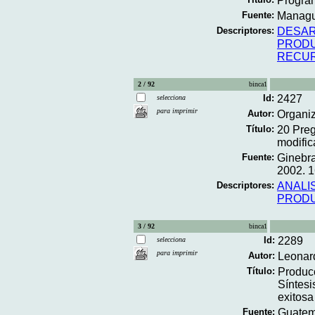
Program
Fuente:
Managua
Descriptores:
DESAR
PRODU
RECUR
2 / 92
binca1
Id:
2427
selecciona
para imprimir
Autor:
Organiz
Título:
20 Preg
modific
Fuente:
Ginebra
2002. 16
Descriptores:
ANALI
PRODU
3 / 92
binca1
Id:
2289
selecciona
para imprimir
Autor:
Leonar
Título:
Producc
Síntesi
exitosa
Fuente:
Guatema