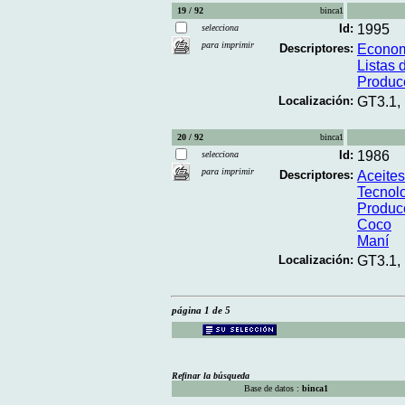
19 / 92
binca1
Id:
1995
selecciona
para imprimir
Descriptores:
Econo
Listas 
Produc
Localización:
GT3.1,
20 / 92
binca1
Id:
1986
selecciona
para imprimir
Descriptores:
Aceites
Tecnolo
Produc
Coco
Maní
Localización:
GT3.1,
página 1 de 5
Refinar la búsqueda
Base de datos :
binca1