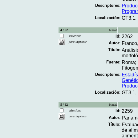
Descriptores:
Produc
Progra
Localización:
GT3.1,
4 / 92
binca1
Id:
2262
selecciona
para imprimir
Autor:
Franco,
Título:
Análisi
morfoló
Fuente:
Roma; I
Fitogen
Descriptores:
Estadís
Genéti
Produc
Localización:
GT3.1,
5 / 92
binca1
Id:
2259
selecciona
para imprimir
Autor:
Panamá.
Título:
Evaluac
de alim
alimenta