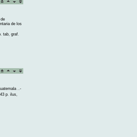
 de
ntaria de los
 tab, graf.
Guatemala ..-
3 p. ilus,