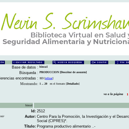
Base de datos :
binca1
Búsqueda :
PRODUCCION [Descritor de assunto]
erencias encontradas :
113
[
refinar
]
Mostrando:
1 .. 20
en el formato [
Detallado
]
va a la página
binca1
Id:
2512
Autor:
Centro Para la Promoción, la Investigación y el Desarro
imir
Social (CIPRES)*.
Título:
Programa productivo alimentario ..-