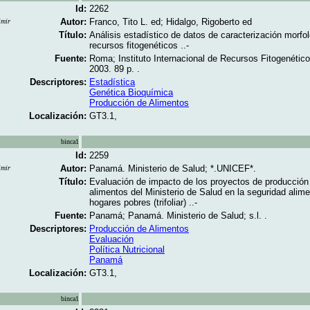
Id:
2262
Autor:
Franco, Tito L. ed; Hidalgo, Rigoberto ed
imir
Título:
Análisis estadístico de datos de caracterización morfo
recursos fitogenéticos ..-
Fuente:
Roma; Instituto Internacional de Recursos Fitogenético
2003. 89 p. .
Descriptores:
Estadística
Genética Bioquímica
Producción de Alimentos
Localización:
GT3.1,
binca1
Id:
2259
Autor:
Panamá. Ministerio de Salud; *.UNICEF*.
imir
Título:
Evaluación de impacto de los proyectos de producción
alimentos del Ministerio de Salud en la seguridad alime
hogares pobres (trifoliar) ..-
Fuente:
Panamá; Panamá. Ministerio de Salud; s.l. .
Descriptores:
Producción de Alimentos
Evaluación
Política Nutricional
Panamá
Localización:
GT3.1,
binca1