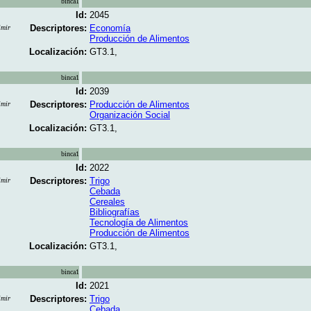
binca1
Id:
2045
Descriptores:
Economía
imir
Producción de Alimentos
Localización:
GT3.1,
binca1
Id:
2039
Descriptores:
Producción de Alimentos
imir
Organización Social
Localización:
GT3.1,
binca1
Id:
2022
Descriptores:
Trigo
imir
Cebada
Cereales
Bibliografías
Tecnología de Alimentos
Producción de Alimentos
Localización:
GT3.1,
binca1
Id:
2021
Descriptores:
Trigo
imir
Cebada