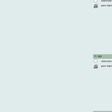
selecciona
para impr
7 / 113
selecciona
para impr