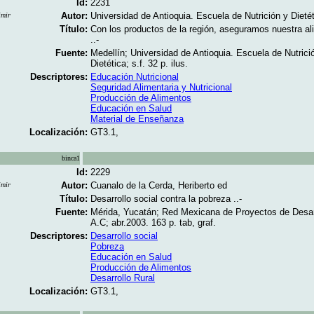
Id:
2231
Autor:
Universidad de Antioquia. Escuela de Nutrición y Dietét
imir
Título:
Con los productos de la región, aseguramos nuestra al
..-
Fuente:
Medellín; Universidad de Antioquia. Escuela de Nutrici
Dietética; s.f. 32 p. ilus.
Descriptores:
Educación Nutricional
Seguridad Alimentaria y Nutricional
Producción de Alimentos
Educación en Salud
Material de Enseñanza
Localización:
GT3.1,
binca1
Id:
2229
Autor:
Cuanalo de la Cerda, Heriberto ed
imir
Título:
Desarrollo social contra la pobreza ..-
Fuente:
Mérida, Yucatán; Red Mexicana de Proyectos de Desarr
A.C; abr.2003. 163 p. tab, graf.
Descriptores:
Desarrollo social
Pobreza
Educación en Salud
Producción de Alimentos
Desarrollo Rural
Localización:
GT3.1,