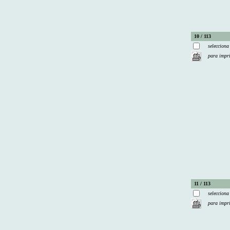
10 / 113
selecciona
para impr
11 / 113
selecciona
para impr