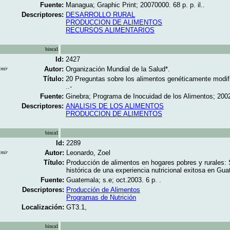
Fuente:
Managua; Graphic Print; 20070000. 68 p. p. il..
Descriptores:
DESARROLLO RURAL
PRODUCCION DE ALIMENTOS
RECURSOS ALIMENTARIOS
binca1
Id:
2427
Autor:
Organización Mundial de la Salud*.
imir
Título:
20 Preguntas sobre los alimentos genéticamente modi
..-
Fuente:
Ginebra; Programa de Inocuidad de los Alimentos; 2002.
Descriptores:
ANALISIS DE LOS ALIMENTOS
PRODUCCION DE ALIMENTOS
binca1
Id:
2289
Autor:
Leonardo, Zoel
imir
Título:
Producción de alimentos en hogares pobres y rurales: 
histórica de una experiencia nutricional exitosa en Gua
Fuente:
Guatemala; s.e; oct.2003. 6 p. .
Descriptores:
Producción de Alimentos
Programas de Nutrición
Localización:
GT3.1,
binca1