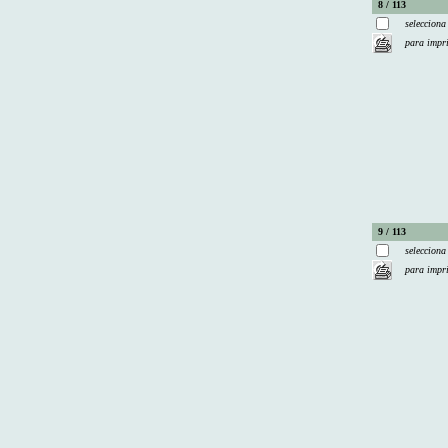
8 / 113
selecciona
para impr
9 / 113
selecciona
para impr