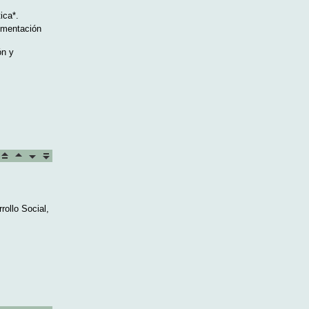
ica*.
imentación
ón y
ollo Social,