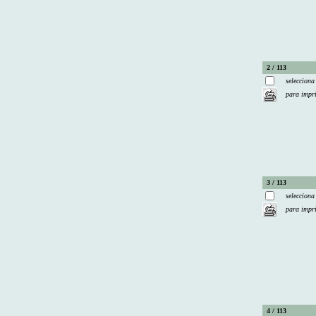
2 / 113
selecciona
para impr
3 / 113
selecciona
para impr
4 / 113