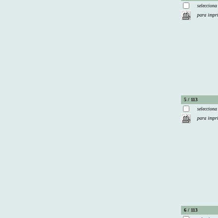
selecciona
para impr
5 / 113
selecciona
para impr
6 / 113