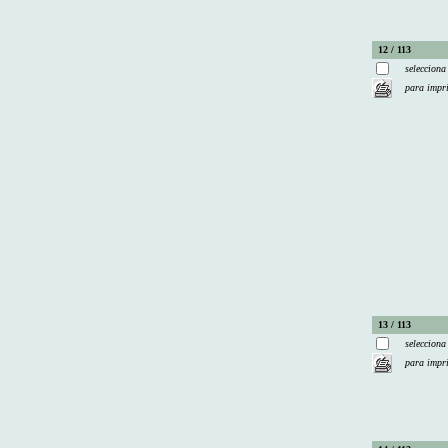
12 / 113
selecciona
para impr
13 / 113
selecciona
para impr