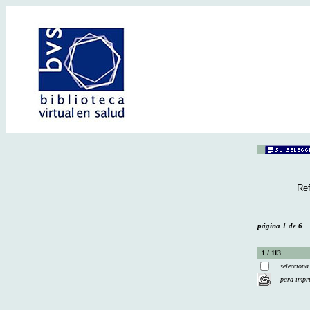
Ref
página 1 de 6
1 / 113
selecciona
para impr