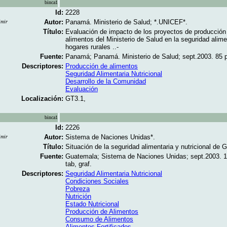
binca1
Id:
2228
Autor:
Panamá. Ministerio de Salud; *.UNICEF*.
imir
Título:
Evaluación de impacto de los proyectos de producción
alimentos del Ministerio de Salud en la seguridad alime
hogares rurales ..-
Fuente:
Panamá; Panamá. Ministerio de Salud; sept.2003. 85 p.
Descriptores:
Producción de alimentos
Seguridad Alimentaria Nutricional
Desarrollo de la Comunidad
Evaluación
Localización:
GT3.1,
binca1
Id:
2226
Autor:
Sistema de Naciones Unidas*.
imir
Título:
Situación de la seguridad alimentaria y nutricional de 
Fuente:
Guatemala; Sistema de Naciones Unidas; sept.2003. 14
tab, graf.
Descriptores:
Seguridad Alimentaria Nutricional
Condiciones Sociales
Pobreza
Nutrición
Estado Nutricional
Producción de Alimentos
Consumo de Alimentos
Alimentos Fortificados