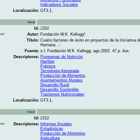
Indicadores Sociales
Localización:
GT3.1,
binca1
Id:
2202
Autor:
Fundación W.K. Kellogg*.
imir
Título:
Cuatro factores de éxito en proyectos de la Iniciativa d
Humana ..-
Fuente:
s.l; Fundación W.K. Kellogg; ago.2002. 47 p. ilus.
Descriptores:
Programas de Nutrición
Hambre
Pobreza
Tecnología Apropiada
Producción de Alimentos
Asentamientos Rurales
Desarrollo Rural
Desarrollo Sostenible
Trastornos Nutricionales
Localización:
GT3.1,
binca1
Id:
2152
Descriptores:
Informes Anuales
imir
Estadísticas
Producción de Alimentos
Agricultura