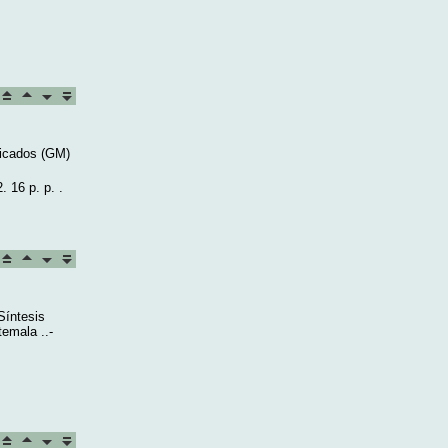
ficados (GM)
 16 p. p. .
Síntesis
temala ..-