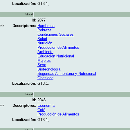
Localización:
GT3.1,
binca1
Id:
2077
Descriptores:
Hambruna
imir
Pobreza
Condiciones Sociales
Salud
Nutrición
Producción de Alimentos
Ambiente
Educación Nutricional
Mujeres
Sexo
Biotecnología
Seguridad Alimentaria y Nutricional
Obesidad
Localización:
GT3.1,
binca1
Id:
2046
Descriptores:
Economía
imir
Café
Producción de Alimentos
Localización:
GT3.1,