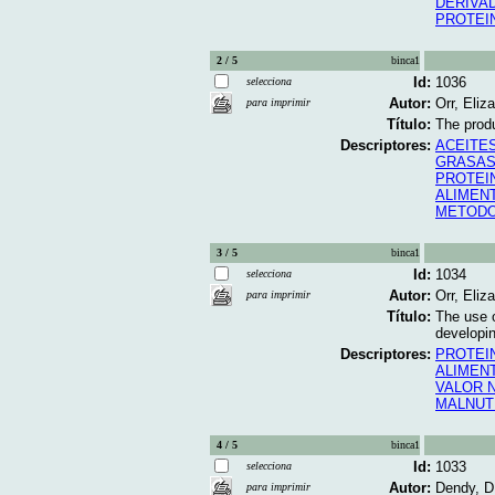
DERIVA
PROTEI
2 / 5
binca1
Id:
1036
selecciona
Autor:
Orr, Eliz
para imprimir
Título:
The produ
Descriptores:
ACEITE
GRASA
PROTEI
ALIMEN
METOD
3 / 5
binca1
Id:
1034
selecciona
Autor:
Orr, Eliz
para imprimir
Título:
The use of
developin
Descriptores:
PROTEI
ALIMEN
VALOR 
MALNUT
4 / 5
binca1
Id:
1033
selecciona
Autor:
Dendy, D.
para imprimir