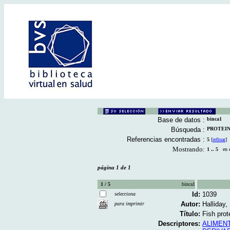
Base de datos :
binca1
Búsqueda :
PROTEINA 
Referencias encontradas :
5
[
refinar
]
Mostrando:
1 .. 5
en el
página 1 de 1
1 / 5
binca1
Id:
1039
selecciona
Autor:
Halliday,
para imprimir
Título:
Fish prot
Descriptores:
ALIMEN