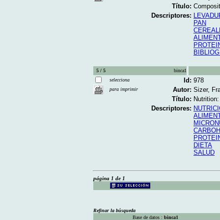
Título:
Composite
Descriptores:
LEVADU
PAN
CEREAL
ALIMEN
PROTEI
BIBLIO
5 / 5
binca1
Id:
978
selecciona
Autor:
Sizer, F
para imprimir
Título:
Nutrition
Descriptores:
NUTRIC
ALIMEN
MICRON
CARBOH
PROTEI
DIETA
SALUD
página 1 de 1
Refinar la búsqueda
Base de datos :
binca1