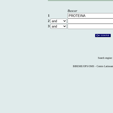
Buscar
1
2
3
Search engine
BIREME/OPS/OMS - Centro Latinoameri