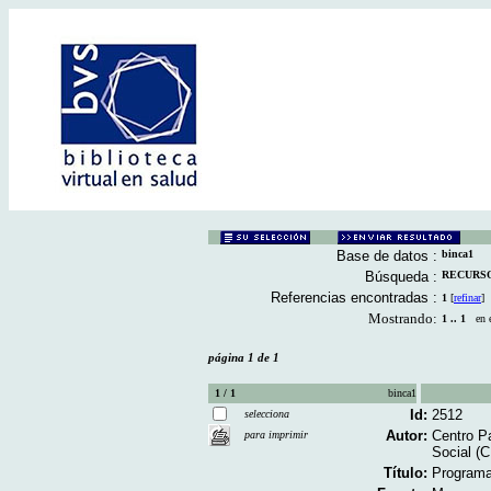
Base de datos :
binca1
Búsqueda :
RECURSOS
Referencias encontradas :
1
[
refinar
]
Mostrando:
1 .. 1
en el
página 1 de 1
1 / 1
binca1
Id:
2512
selecciona
Autor:
Centro Pa
para imprimir
Social (
Título:
Programa 