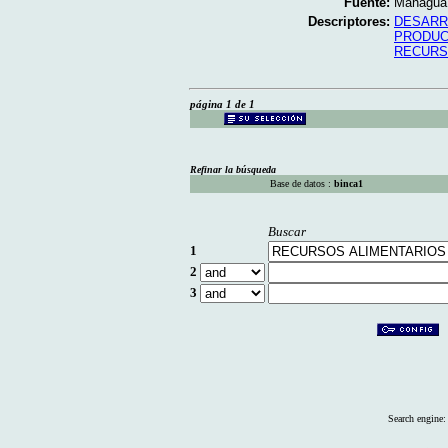
Fuente:
Managua; 
Descriptores:
DESARR
PRODUC
RECURS
página 1 de 1
Refinar la búsqueda
Base de datos :
binca1
Buscar
1
2
3
Search engine