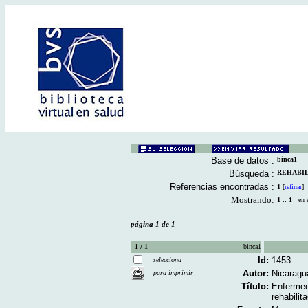
Base de datos :
binca1
Búsqueda :
REHABILI
Referencias encontradas :
1
[
refinar
]
Mostrando:
1 .. 1
en el
página 1 de 1
1 / 1
binca1
Id:
1453
selecciona
Autor:
Nicaragua
para imprimir
Título:
Enfermed
rehabilita