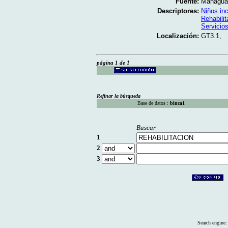
Fuente:
Managua;
Descriptores:
Niños in
Rehabilit
Servicio
Localización:
GT3.1,
página 1 de 1
Refinar la búsqueda
Base de datos :
binca1
Buscar
1
2
3
Search engine