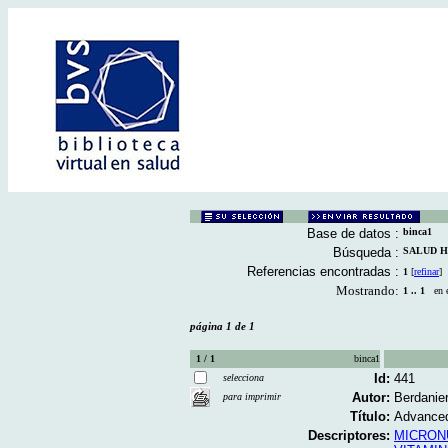
Base de datos :
binca1
Búsqueda :
SALUD HU
Referencias encontradas :
1
[
refinar
]
Mostrando:
1 .. 1
en el
página 1 de 1
1 / 1
binca1
Id:
441
selecciona
Autor:
Berdanier
para imprimir
Título:
Advanced 
Descriptores:
MICRON