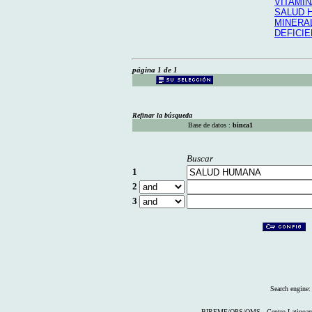
VITAMI
SALUD 
MINERA
DEFICIE
página 1 de 1
Refinar la búsqueda
Base de datos :
binca1
Buscar
1
2
3
Search engine
BIREME/OPS/OMS - Centro Latinoameri